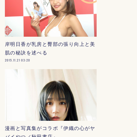
岸明日香が乳房と臀部の張り向上と美
肌の秘訣を述べる
2015.11.21 03:20
漫画と写真集がコラボ『伊織の心がヤ
バイやつ／秋田書店』