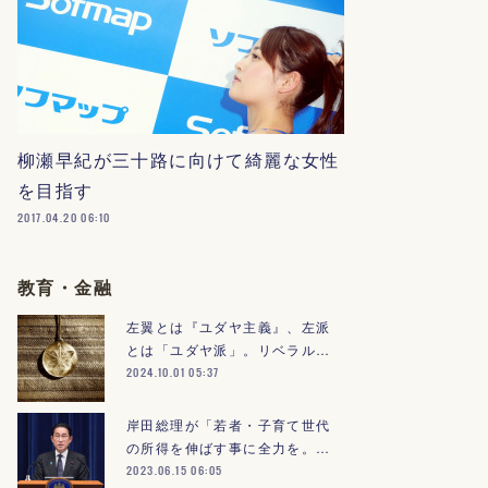
柳瀬早紀が三十路に向けて綺麗な女性
を目指す
2017.04.20 06:10
教育・金融
左翼とは『ユダヤ主義』、左派
とは「ユダヤ派」。リベラル…
2024.10.01 05:37
岸田総理が「若者・子育て世代
の所得を伸ばす事に全力を。…
2023.06.15 06:05