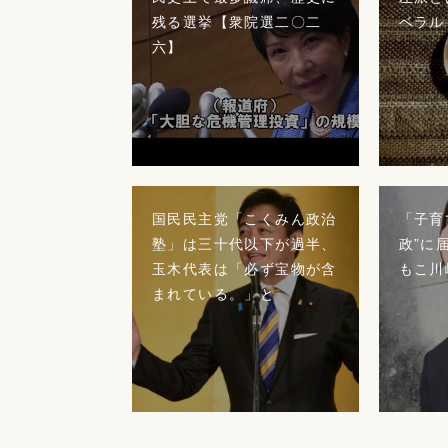
残る選挙【衆院選二〇二
ベラル
六】
国民民主党「こくみん政治
「子育
塾」は三十代以下が過半、
政”に
玉木代表は「必ず宝物が含
もこ川
まれている。」と