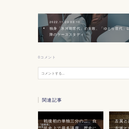
2022.11.23 03:10
独身「氷河期世代」の失敗、「ゆとり世代」
降のケーススタディ
0
コメント
関連記事
戦後初の単独三分の二、自
左翼と
民史上で最多議席、歴史に
左派と