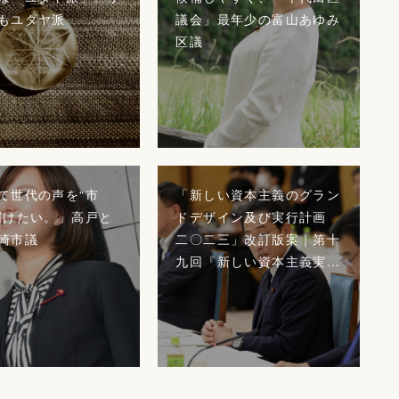
もユダヤ派
議会」最年少の富山あゆみ
区議
て世代の声を“市
「新しい資本主義のグラン
届けたい。」高戸と
ドデザイン及び実行計画
崎市議
二〇二三」改訂版案｜第十
九回『新しい資本主義実…