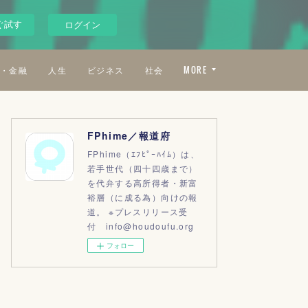
ぐ試す
ログイン
・金融
人生
ビジネス
社会
MORE
FPhime／報道府
FPhime（ｴﾌﾋﾟｰﾊｲﾑ）は、
若手世代（四十四歳まで）
を代弁する高所得者・新富
裕層（に成る為）向けの報
道。 ※プレスリリース受
付 info@houdoufu.org
フォロー