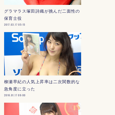
グラマラス塚田詩織が挑んだ二面性の
保育士役
2017.03.17 05:15
柳瀬早紀の人気上昇率は二次関数的な
急角度に立った
2016.01.17 09:00