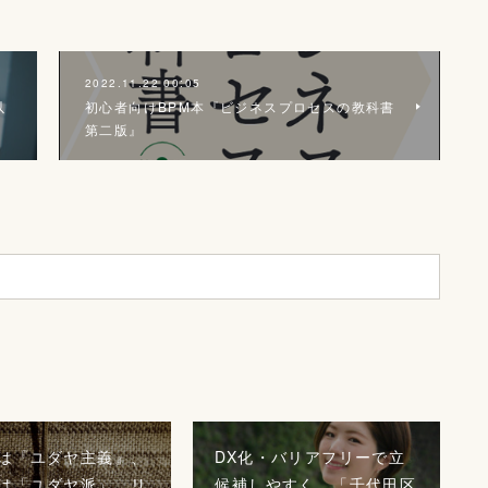
2022.11.22 00:05
以
初心者向けBPM本『ビジネスプロセスの教科書
第二版』
は『ユダヤ主義』、
DX化・バリアフリーで立
は「ユダヤ派」。リ
候補しやすく、「千代田区