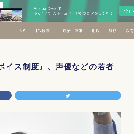
Ameba Owndで
今す
あなただけのホームページやブログをつくろう
TOP
【🔍検索】
政治・軍事
財政
経済
教育
ボイス制度』、声優などの若者