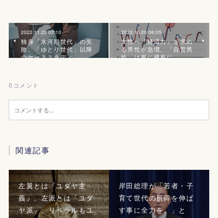
2022.11.23 03:10
2022.10.20 06:05
独身「氷河期世代」の失
女性へ『経済力』を求め
敗、「ゆとり世代」以降
る男性が急増、「自営男
のケーススタディ
性」は更に稀有に
0
コメント
関連記事
左翼とは『ユダヤ主
岸田総理が「若者・子
義』、左派とは「ユダ
育て世代の所得を伸ば
ヤ派」。リベラルもユ
す事に全力を。」と