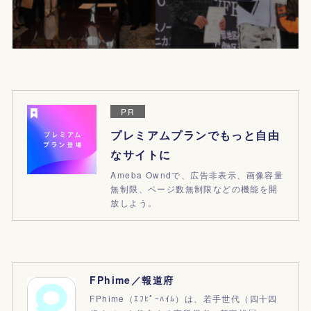
PR
プレミアムプランでもっと自由
なサイトに
Ameba Owndで、広告非表示、画像容量
無制限、ページ数無制限などの機能を開
放しよう。
FPhime／報道府
FPhime（ｴﾌﾋﾟｰﾊｲﾑ）は、若手世代（四十四