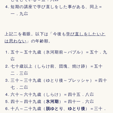
短期の講座で学び直しをした事がある、同上＝
一．九㌫
上記二を着眼。以下は「今後も
学び直しをしたいと
は思わない
」の年齢順。
五十～五十九歳（氷河期前～バブル）＝五十．九
㌫
七十歳以上（しらけ前、団塊、焼け跡）＝五十
二．三㌫
三十～三十九歳（ゆとり後～プレッシャ）＝四十
七．二㌫
六十～六十九歳（しらけ）＝四十五．八㌫
四十～四十九歳（
氷河期
）＝四十一．六㌫
十八～二十九歳（
脱ゆとり
、
ゆとり後
）＝三十．