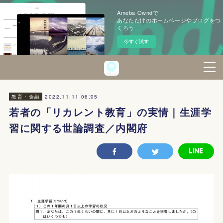
Ameba Owndで
あなただけのホームページやブログをつ
くろう
今すぐ試す
2022.11.11 06:05
教育・金融
若者の「リカレント教育」の実情｜生涯学
習に関する世論調査／内閣府