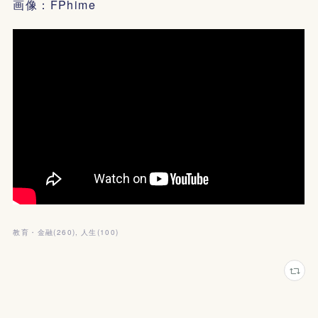
画像：FPhime
教育・金融
(
260
)
人生
(
100
)