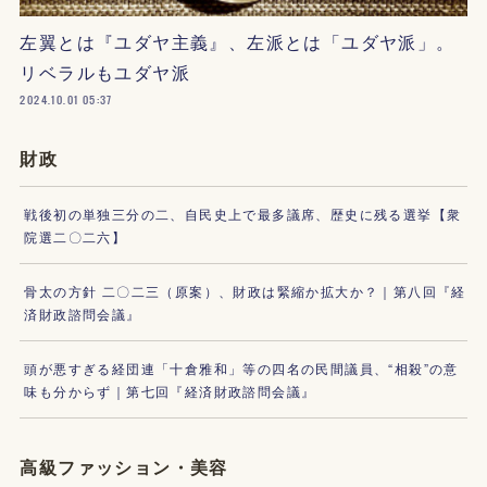
左翼とは『ユダヤ主義』、左派とは「ユダヤ派」。
リベラルもユダヤ派
2024.10.01 05:37
財政
戦後初の単独三分の二、自民史上で最多議席、歴史に残る選挙【衆
院選二〇二六】
骨太の方針 二〇二三（原案）、財政は緊縮か拡大か？｜第八回『経
済財政諮問会議』
頭が悪すぎる経団連「十倉雅和」等の四名の民間議員、“相殺”の意
味も分からず｜第七回『経済財政諮問会議』
高級ファッション・美容