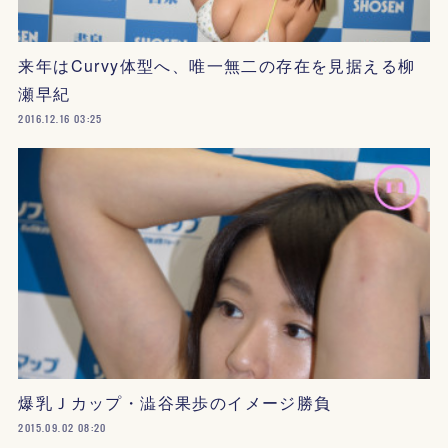
来年はCurvy体型へ、唯一無二の存在を見据える柳
瀬早紀
2016.12.16 03:25
爆乳Ｊカップ・澁谷果歩のイメージ勝負
2015.09.02 08:20