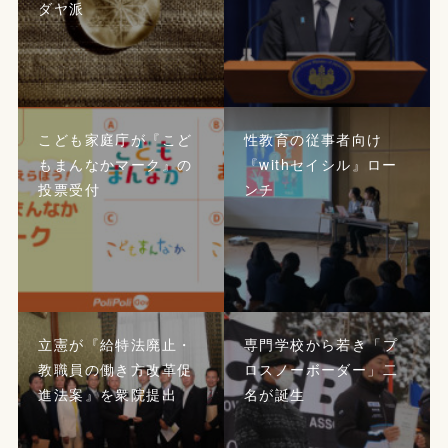
ダヤ派
こども家庭庁が『こど
性教育の従事者向け
もまんなかマーク』の
『withセイシル』ロー
投票受付
ンチ
立憲が『給特法廃止・
専門学校から若き「プ
教職員の働き方改革促
ロスノーボーダー」二
進法案』を衆院提出
名が誕生