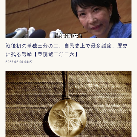
戦後初の単独三分の二、自民史上で最多議席、歴史
に残る選挙【衆院選二〇二六】
2026.02.09 04:27