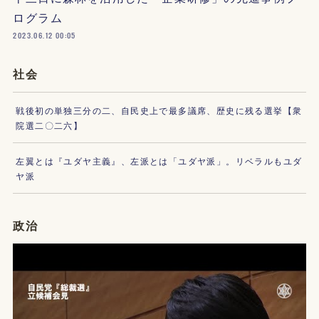
ログラム
2023.06.12 00:05
社会
戦後初の単独三分の二、自民史上で最多議席、歴史に残る選挙【衆
院選二〇二六】
左翼とは『ユダヤ主義』、左派とは「ユダヤ派」。リベラルもユダ
ヤ派
政治