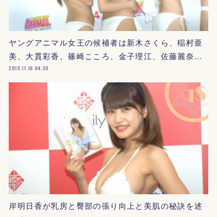
ヤングアニマル女王の候補者は新木さくら、稲村亜
美、大貫彩香、篠崎こころ、金子理江、佐藤麗奈…
2015.11.16 04:30
岸明日香が乳房と臀部の張り向上と美肌の秘訣を述