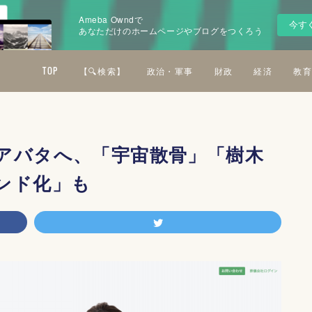
Ameba Owndで
今す
あなただけのホームページやブログをつくろう
TOP
【🔍検索】
政治・軍事
財政
経済
教育
アバタへ、「宇宙散骨」「樹木
ンド化」も