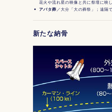
花火や流れ星の映像と共に祭壇に映
アバタ葬
／大分「大の葬祭」；遠隔
新たな納骨