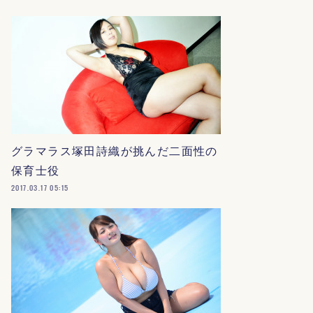
グラマラス塚田詩織が挑んだ二面性の
保育士役
2017.03.17 05:15