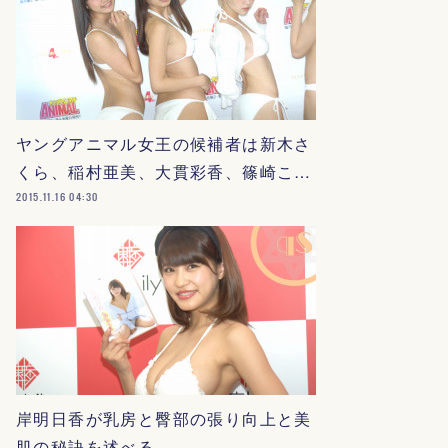
ヤングアニマル女王の候補者は新木さ
くら、稲村亜美、大貫彩香、篠崎こ…
2015.11.16 04:30
岸明日香が乳房と臀部の張り向上と美
肌の秘訣を述べる