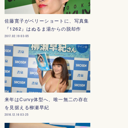
佐藤寛子がベリーショートに、写真集
『1262』はぬるま湯からの脱却作
2017.02.19 03:05
来年はCurvy体型へ、唯一無二の存在
を見据える柳瀬早紀
2016.12.16 03:25