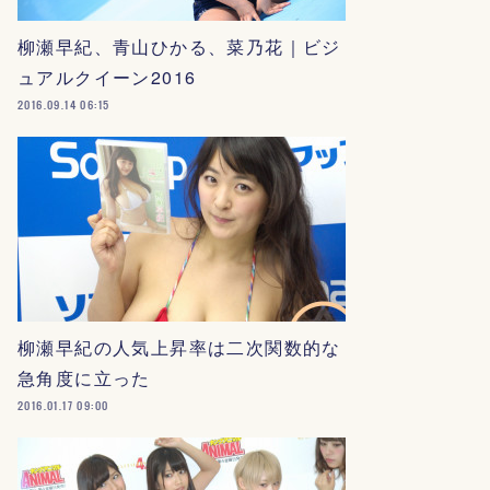
柳瀬早紀、青山ひかる、菜乃花｜ビジ
ュアルクイーン2016
2016.09.14 06:15
柳瀬早紀の人気上昇率は二次関数的な
急角度に立った
2016.01.17 09:00