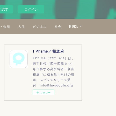
ぐ試す
ログイン
・金融
人生
ビジネス
社会
MORE
FPhime／報道府
FPhime（ｴﾌﾋﾟｰﾊｲﾑ）は、
若手世代（四十四歳まで）
を代弁する高所得者・新富
裕層（に成る為）向けの報
道。 ※プレスリリース受
付 info@houdoufu.org
フォロー