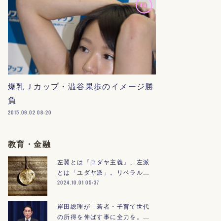
爆乳Ｊカップ・澁谷果歩のイメージ勝
負
2015.09.02 08:20
教育・金融
左翼とは『ユダヤ主義』、左派
とは「ユダヤ派」。リベラル…
2024.10.01 05:37
岸田総理が「若者・子育て世代
の所得を伸ばす事に全力を。…