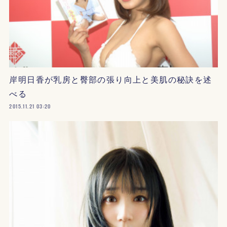
岸明日香が乳房と臀部の張り向上と美肌の秘訣を述
べる
2015.11.21 03:20