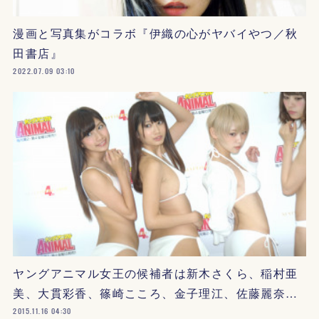
漫画と写真集がコラボ『伊織の心がヤバイやつ／秋
田書店』
2022.07.09 03:10
ヤングアニマル女王の候補者は新木さくら、稲村亜
美、大貫彩香、篠崎こころ、金子理江、佐藤麗奈…
2015.11.16 04:30