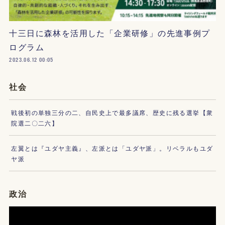
十三日に森林を活用した「企業研修」の先進事例プ
ログラム
2023.06.12 00:05
社会
戦後初の単独三分の二、自民史上で最多議席、歴史に残る選挙【衆
院選二〇二六】
左翼とは『ユダヤ主義』、左派とは「ユダヤ派」。リベラルもユダ
ヤ派
政治