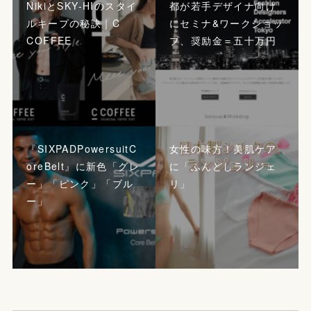
NikiとSKY-HIのスタイ
都が若手デザイナ向け
ルキープの秘訣｜C
にセミナ&ワークショッ
COFFEE
プ、奨励金＝五十万円
『SIXPADPowersuitC
女性の味方！美肌ケア
oreBelt』に新色「グレ
に「ふんどしランジェ
ー」「ピンク」「ブル
リ」
ー」