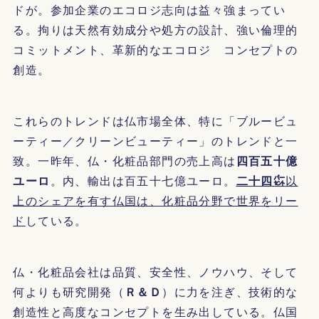
ドが。参加企業のエコロジ志向は益々強まってい
る。拘りは天然有効成分や処方の設計、強い倫理的
コミットメント、革新的なエコロジ コンセプトの
創造。
これらのトレンドは仏市場全体、特に「ブルービュ
ーティー／クリーンビューティー」のトレンドと一
致。一昨年、仏・化粧品部門の売上高は
四百五十億
ユーロ
。内、輸出は百五十七億ユーロ。
二十四㌫
以
上のシェアを有す仏国は、化粧品分野で世界をリー
ド
している。
仏・化粧品会社は品質、安全性、ノウハウ、そして
何よりも研究開発（
Ｒ＆Ｄ
）に力を注ぎ、技術的な
創造性と高度なコンセプトを生み出している。仏国