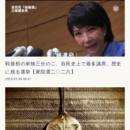
戦後初の単独三分の二、自民史上で最多議席、歴史
に残る選挙【衆院選二〇二六】
2026.02.09 04:27