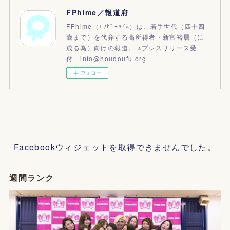
FPhime／報道府
FPhime（ｴﾌﾋﾟｰﾊｲﾑ）は、若手世代（四十四
歳まで）を代弁する高所得者・新富裕層（に
成る為）向けの報道。 ※プレスリリース受
付 info@houdoufu.org
フォロー
Facebookウィジェットを取得できませんでした。
週間ランク