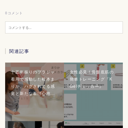
0
コメント
関連記事
十五年振りのブラジャ
女性必見！骨盤底筋の
着用で感動した松本ま
簡単トレーニング『K
りか、ハグされてる感
Gelチェッカー』
覚と新たな着け心地…