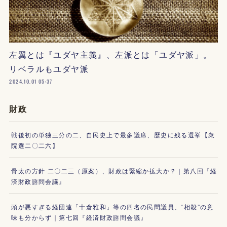
左翼とは『ユダヤ主義』、左派とは「ユダヤ派」。
リベラルもユダヤ派
2024.10.01 05:37
財政
戦後初の単独三分の二、自民史上で最多議席、歴史に残る選挙【衆
院選二〇二六】
骨太の方針 二〇二三（原案）、財政は緊縮か拡大か？｜第八回『経
済財政諮問会議』
頭が悪すぎる経団連「十倉雅和」等の四名の民間議員、“相殺”の意
味も分からず｜第七回『経済財政諮問会議』