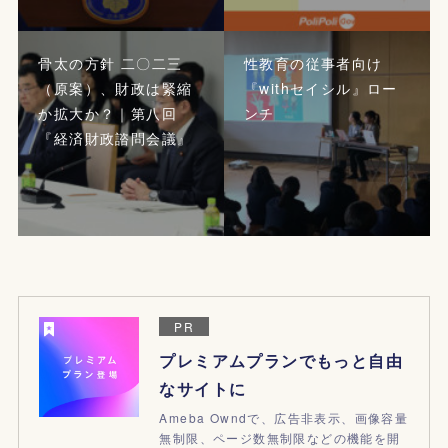
骨太の方針 二〇二三
性教育の従事者向け
（原案）、財政は緊縮
『withセイシル』ロー
か拡大か？｜第八回
ンチ
『経済財政諮問会議』
PR
プレミアムプランでもっと自由
なサイトに
Ameba Owndで、広告非表示、画像容量
無制限、ページ数無制限などの機能を開