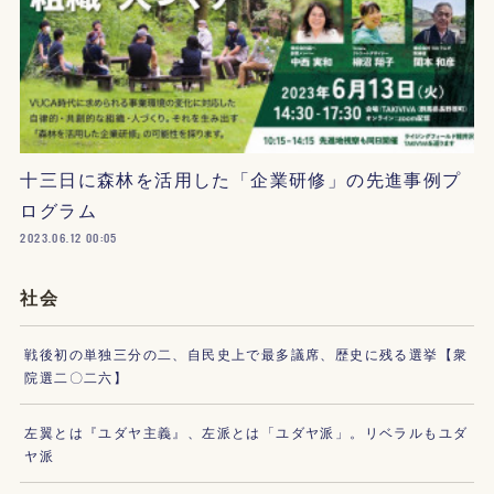
十三日に森林を活用した「企業研修」の先進事例プ
ログラム
2023.06.12 00:05
社会
戦後初の単独三分の二、自民史上で最多議席、歴史に残る選挙【衆
院選二〇二六】
左翼とは『ユダヤ主義』、左派とは「ユダヤ派」。リベラルもユダ
ヤ派