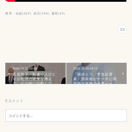
教育・金融
(
260
)
経済
(
186
)
書籍
(
45
)
2022.10.31 00:00
2022.10.29 03:10
天皇陛下「私達一人ひと
「脱ゆとり」学生起業
りが地球の将来を考え
家・西奈槻が十一月に関
て、どの様に行動して…
西最大規模の企業イベ…
0
コメント