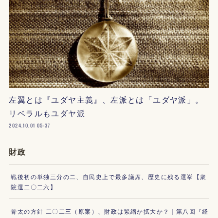
左翼とは『ユダヤ主義』、左派とは「ユダヤ派」。
リベラルもユダヤ派
2024.10.01 05:37
財政
戦後初の単独三分の二、自民史上で最多議席、歴史に残る選挙【衆
院選二〇二六】
骨太の方針 二〇二三（原案）、財政は緊縮か拡大か？｜第八回『経