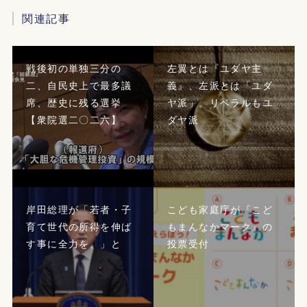
関連記事
戦後初の単独三分の
左翼とは『ユダヤ主
二、自民史上で最多議
義』、左派とは「ユダ
席、歴史に残る選挙
ヤ派」。リベラルもユ
【衆院選二〇二六】
ダヤ派
岸田総理が「若者・子
こども家庭庁が『こど
育て世代の所得を伸ば
もまんなかマーク』の
す事に全力を。」と
投票受付