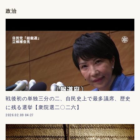
政治
戦後初の単独三分の二、自民史上で最多議席、歴史
に残る選挙【衆院選二〇二六】
2026.02.09 04:27