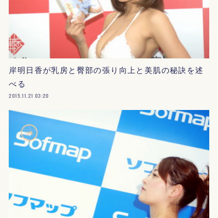
岸明日香が乳房と臀部の張り向上と美肌の秘訣を述
べる
2015.11.21 03:20