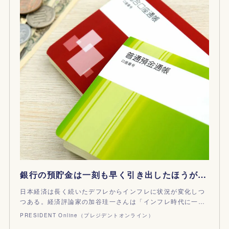
銀行の預貯金は一刻も早く引き出したほうがいい…インフレ時代に真っ先にやるべき｢マネーの常識｣ 不動産やゴールドへ安易に手を出すのも危険
日本経済は長く続いたデフレからインフレに状況が変化しつ
つある。経済評論家の加谷珪一さんは「インフレ時代に一…
PRESIDENT Online（プレジデントオンライン）