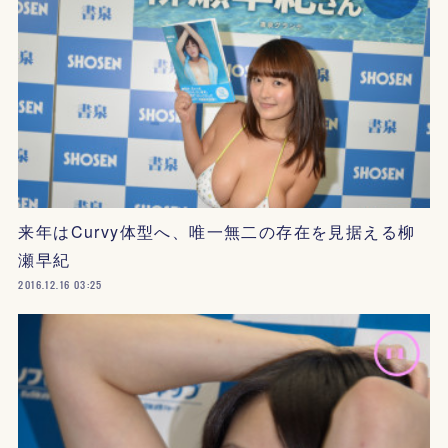
来年はCurvy体型へ、唯一無二の存在を見据える柳
瀬早紀
2016.12.16 03:25