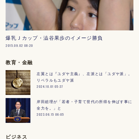
爆乳Ｊカップ・澁谷果歩のイメージ勝負
2015.09.02 08:20
教育・金融
左翼とは『ユダヤ主義』、左派とは「ユダヤ派」。
リベラルもユダヤ派
2024.10.01 05:37
岸田総理が「若者・子育て世代の所得を伸ばす事に
全力を。」と
2023.06.15 06:05
ビジネス