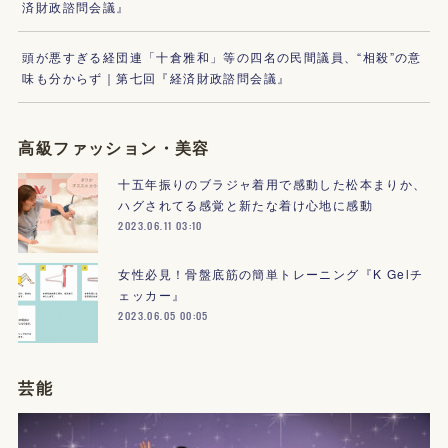
済財政諮問会議』
頭が悪すぎる経団連「十倉雅和」等の四名の民間議員、“相殺”の意
味も分からず｜第七回『経済財政諮問会議』
高級ファッション・美容
十五年振りのブラジャ着用で感動した松本まりか、
ハグされてる感覚と新たな着け心地に感動
2023.06.11 03:10
女性必見！骨盤底筋の簡単トレーニング『K Gelチ
ェッカー』
2023.06.05 00:05
芸能