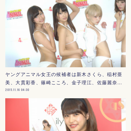
ヤングアニマル女王の候補者は新木さくら、稲村亜
美、大貫彩香、篠崎こころ、金子理江、佐藤麗奈…
2015.11.16 04:30