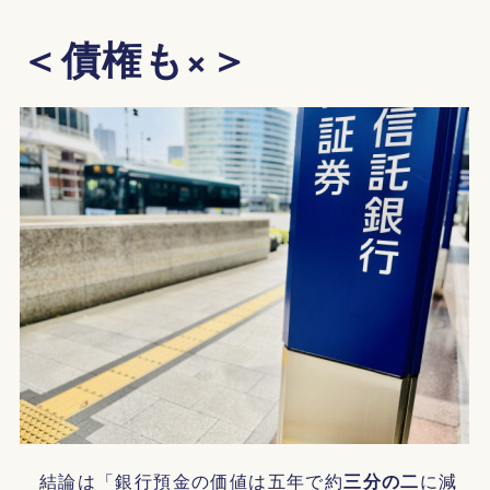
＜債権も×＞
結論は「銀行預金の価値は五年で約
三分の二
に減