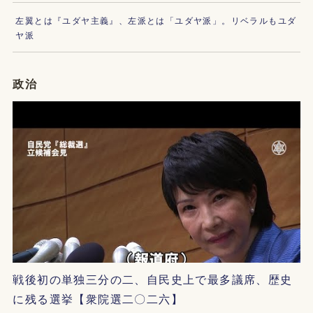
左翼とは『ユダヤ主義』、左派とは「ユダヤ派」。リベラルもユダ
ヤ派
政治
戦後初の単独三分の二、自民史上で最多議席、歴史
に残る選挙【衆院選二〇二六】