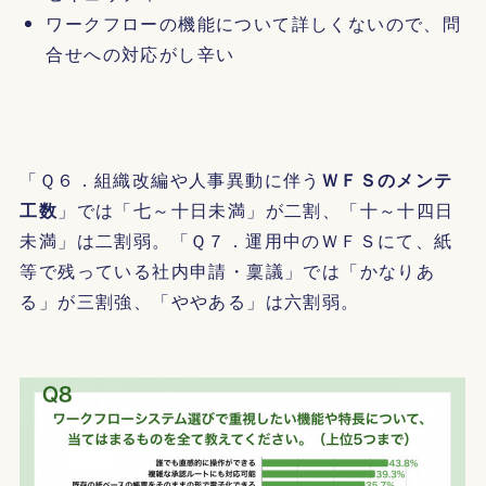
ワークフローの機能について詳しくないので、問
合せへの対応がし辛い
「Ｑ６．組織改編や人事異動に伴う
ＷＦＳのメンテ
工数
」では「七～十日未満」が二割、「十～十四日
未満」は二割弱。「Ｑ７．運用中のＷＦＳにて、紙
等で残っている社内申請・稟議」では「かなりあ
る」が三割強、「ややある」は六割弱。