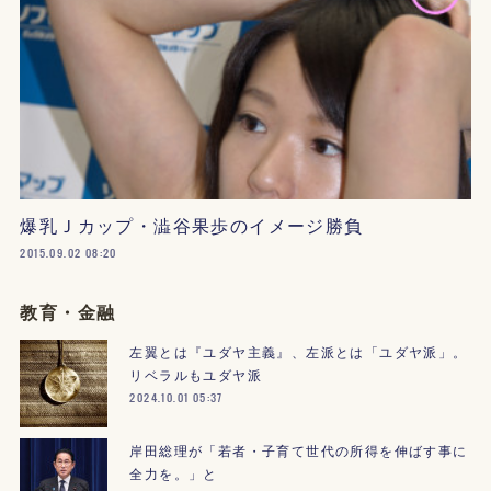
爆乳Ｊカップ・澁谷果歩のイメージ勝負
2015.09.02 08:20
教育・金融
左翼とは『ユダヤ主義』、左派とは「ユダヤ派」。
リベラルもユダヤ派
2024.10.01 05:37
岸田総理が「若者・子育て世代の所得を伸ばす事に
全力を。」と