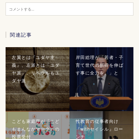
関連記事
左翼とは『ユダヤ主
岸田総理が「若者・子
義』、左派とは「ユダ
育て世代の所得を伸ば
ヤ派」。リベラルもユ
す事に全力を。」と
ダヤ派
こども家庭庁が『こど
性教育の従事者向け
もまんなかマーク』の
『withセイシル』ロー
投票受付
ンチ