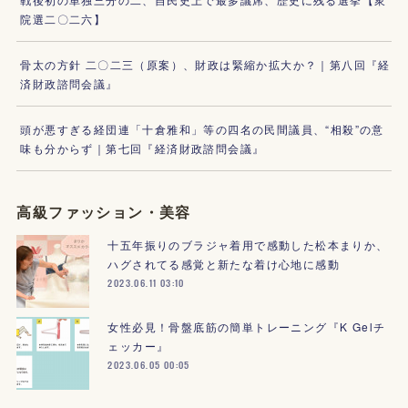
院選二〇二六】
骨太の方針 二〇二三（原案）、財政は緊縮か拡大か？｜第八回『経
済財政諮問会議』
頭が悪すぎる経団連「十倉雅和」等の四名の民間議員、“相殺”の意
味も分からず｜第七回『経済財政諮問会議』
高級ファッション・美容
十五年振りのブラジャ着用で感動した松本まりか、
ハグされてる感覚と新たな着け心地に感動
2023.06.11 03:10
女性必見！骨盤底筋の簡単トレーニング『K Gelチ
ェッカー』
2023.06.05 00:05