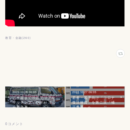
教育・金融
(
260
)
2022.10.28 06:05
2022.10.27 06:05
三十日まで渋谷でリアル
若者・若手向け「コロナ
マッチング『Omiai ホラ
復活融資」を第二次『補
ー救急車』
正予算』へ
0
コメント