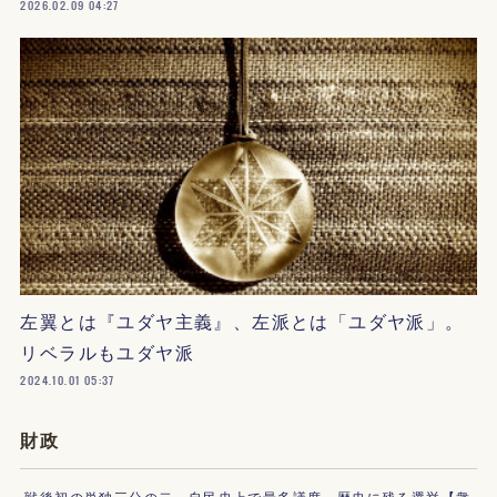
2026.02.09 04:27
左翼とは『ユダヤ主義』、左派とは「ユダヤ派」。
リベラルもユダヤ派
2024.10.01 05:37
財政
戦後初の単独三分の二、自民史上で最多議席、歴史に残る選挙【衆