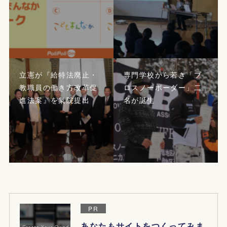
立憲が『給特法廃止・
専門学校から若き「プ
教職員の働き方改革促
ロスノーボーダー」二
進法案』を衆院提出
名が誕生
PR
あなたもサイトをつくってみま