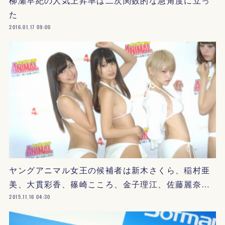
柳瀬早紀の人気上昇率は二次関数的な急角度に立っ
た
2016.01.17 09:00
ヤングアニマル女王の候補者は新木さくら、稲村亜
美、大貫彩香、篠崎こころ、金子理江、佐藤麗奈…
2015.11.16 04:30