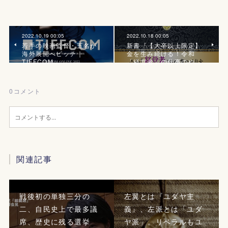
2022.10.19 00:05
2022.10.18 00:05
若手の映画監督・五名が
新書『【大卒以上限定】
海外展開へピッチ｜
金を生み続ける！令和
TIFFCOM
「経営者」の仕事のや…
0
コメント
関連記事
戦後初の単独三分の
左翼とは『ユダヤ主
二、自民史上で最多議
義』、左派とは「ユダ
席、歴史に残る選挙
ヤ派」。リベラルもユ