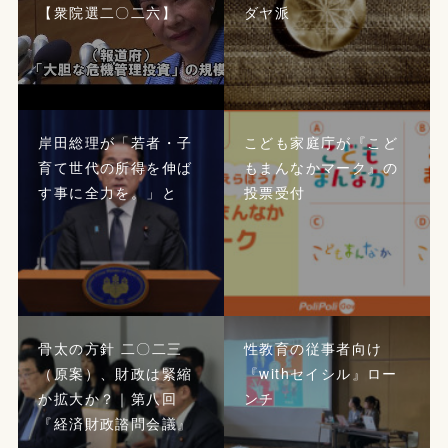
【衆院選二〇二六】
ダヤ派
岸田総理が「若者・子
こども家庭庁が『こど
育て世代の所得を伸ば
もまんなかマーク』の
す事に全力を。」と
投票受付
骨太の方針 二〇二三
性教育の従事者向け
（原案）、財政は緊縮
『withセイシル』ロー
か拡大か？｜第八回
ンチ
『経済財政諮問会議』