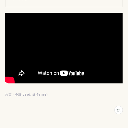
教育・金融
(
260
)
経済
(
186
)