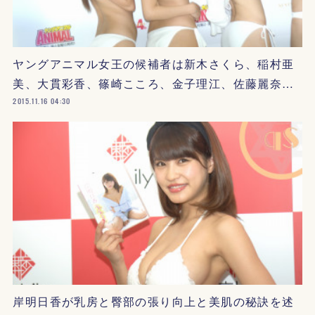
ヤングアニマル女王の候補者は新木さくら、稲村亜
美、大貫彩香、篠崎こころ、金子理江、佐藤麗奈…
2015.11.16 04:30
岸明日香が乳房と臀部の張り向上と美肌の秘訣を述