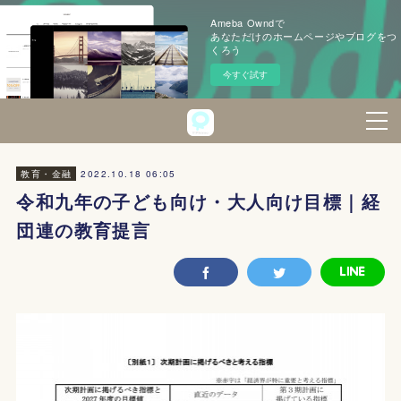
Ameba Owndで
あなただけのホームページやブログをつ
くろう
今すぐ試す
2022.10.18 06:05
教育・金融
令和九年の子ども向け・大人向け目標｜経
団連の教育提言