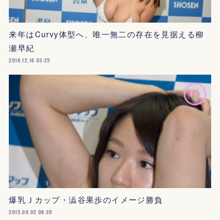
来年はCurvy体型へ、唯一無二の存在を見据える柳
瀬早紀
2016.12.16 03:25
爆乳Ｊカップ・澁谷果歩のイメージ勝負
2015.09.02 08:20