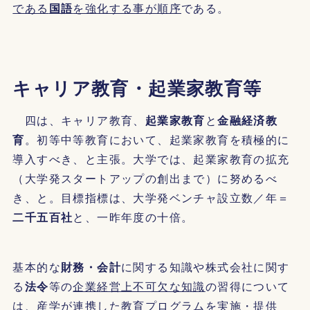
である
国語
を強化する事が順序
である。
キャリア教育・起業家教育等
四は、キャリア教育、
起業家教育
と
金融経済教
育
。初等中等教育において、起業家教育を積極的に
導入すべき、と主張。大学では、起業家教育の拡充
（大学発スタートアップの創出まで）に努めるべ
き、と。目標指標は、大学発ベンチャ設立数／年＝
二千五百社
と、一昨年度の十倍。
基本的な
財務・会計
に関する知識や株式会社に関す
る
法令
等の
企業経営上不可欠な知識
の習得について
は、産学が連携した教育プログラムを実施・提供