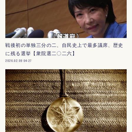
戦後初の単独三分の二、自民史上で最多議席、歴史
に残る選挙【衆院選二〇二六】
2026.02.09 04:27