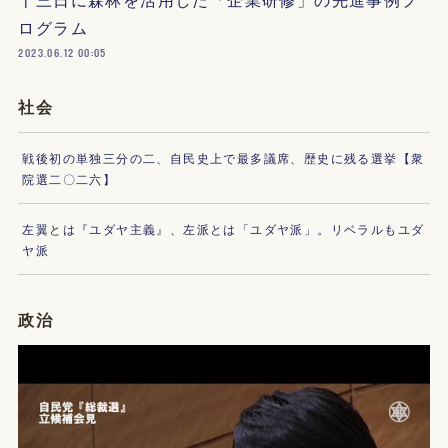
ログラム
2023.06.12 00:05
社会
戦後初の単独三分の二、自民史上で最多議席、歴史に残る選挙【衆
院選二〇二六】
左翼とは『ユダヤ主義』、左派とは「ユダヤ派」。リベラルもユダ
ヤ派
政治