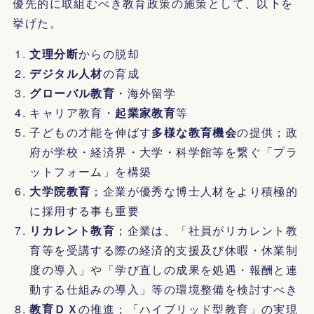
優先的に取組むべき教育政策の施策として、以下を
挙げた。
文理分断
からの脱却
デジタル人材
の育成
グローバル教育
・海外留学
キャリア教育・
起業家教育
等
子どもの才能を伸ばす
多様な教育機会
の提供；政
府が学校・経済界・大学・科学館等を繋ぐ「プラ
ットフォーム」を構築
大学院教育
；企業が優秀な博士人材をより積極的
に採用する事も重要
リカレント教育
；企業は、「社員がリカレント教
育等を受講する際の経済的支援及び休暇・休業制
度の導入」や「学び直しの成果を処遇・報酬と連
動する仕組みの導入」等の環境整備を検討すべき
教育ＤＸ
の推進；「ハイブリッド型教育」の実現