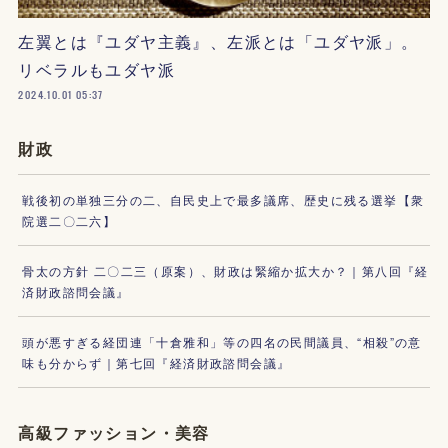
左翼とは『ユダヤ主義』、左派とは「ユダヤ派」。
リベラルもユダヤ派
2024.10.01 05:37
財政
戦後初の単独三分の二、自民史上で最多議席、歴史に残る選挙【衆
院選二〇二六】
骨太の方針 二〇二三（原案）、財政は緊縮か拡大か？｜第八回『経
済財政諮問会議』
頭が悪すぎる経団連「十倉雅和」等の四名の民間議員、“相殺”の意
味も分からず｜第七回『経済財政諮問会議』
高級ファッション・美容