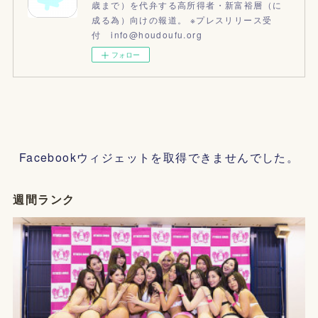
歳まで）を代弁する高所得者・新富裕層（に
成る為）向けの報道。 ※プレスリリース受
付 info@houdoufu.org
フォロー
Facebookウィジェットを取得できませんでした。
週間ランク