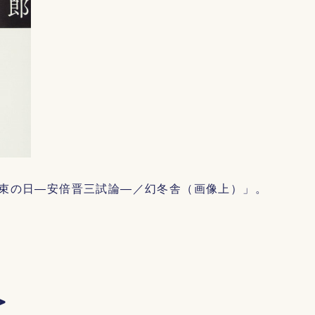
束の日―安倍晋三試論―／幻冬舎（画像上）」。
＞