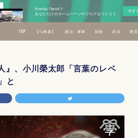
Ameba Owndで
今す
あなただけのホームページやブログをつくろう
TOP
【🔍検索】
政治・軍事
財政
経済
教育
人』、小川榮太郎「言葉のレベ
」と