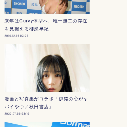
来年はCurvy体型へ、唯一無二の存在
を見据える柳瀬早紀
2016.12.16 03:25
漫画と写真集がコラボ『伊織の心がヤ
バイやつ／秋田書店』
2022.07.09 03:10