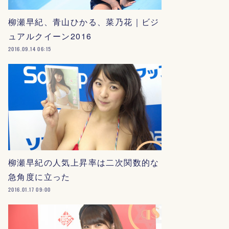
柳瀬早紀、青山ひかる、菜乃花｜ビジ
ュアルクイーン2016
2016.09.14 06:15
柳瀬早紀の人気上昇率は二次関数的な
急角度に立った
2016.01.17 09:00