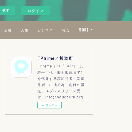
ぐ試す
ログイン
・金融
人生
ビジネス
社会
MORE
FPhime／報道府
FPhime（ｴﾌﾋﾟｰﾊｲﾑ）は、
若手世代（四十四歳まで）
を代弁する高所得者・新富
裕層（に成る為）向けの報
道。 ※プレスリリース受
付 info@houdoufu.org
フォロー