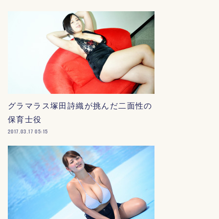
グラマラス塚田詩織が挑んだ二面性の
保育士役
2017.03.17 05:15