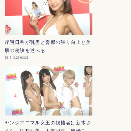
岸明日香が乳房と臀部の張り向上と美
肌の秘訣を述べる
2015.11.21 03:20
ヤングアニマル女王の候補者は新木さ
くら、稲村亜美、大貫彩香、篠崎こ…