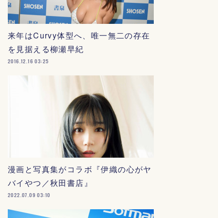
来年はCurvy体型へ、唯一無二の存在
を見据える柳瀬早紀
2016.12.16 03:25
漫画と写真集がコラボ『伊織の心がヤ
バイやつ／秋田書店』
2022.07.09 03:10