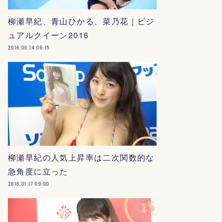
柳瀬早紀、青山ひかる、菜乃花｜ビジ
ュアルクイーン2016
2016.09.14 06:15
柳瀬早紀の人気上昇率は二次関数的な
急角度に立った
2016.01.17 09:00