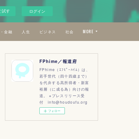
ぐ試す
ログイン
・金融
人生
ビジネス
社会
MORE
FPhime／報道府
FPhime（ｴﾌﾋﾟｰﾊｲﾑ）は、
若手世代（四十四歳まで）
を代弁する高所得者・新富
裕層（に成る為）向けの報
道。 ※プレスリリース受
付 info@houdoufu.org
フォロー