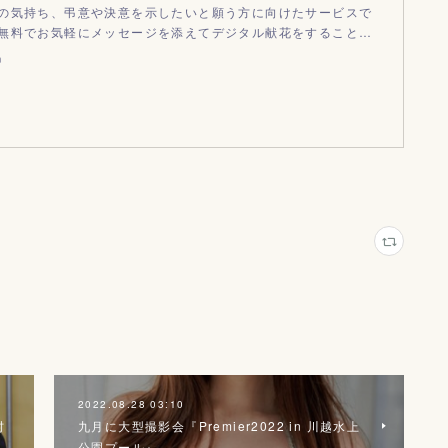
の気持ち、弔意や決意を示したいと願う方に向けたサービスで
無料でお気軽にメッセージを添えてデジタル献花をすること…
m
2022.08.28 03:10
村
九月に大型撮影会『Premier2022 in 川越水上
公園プール』