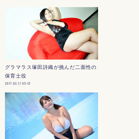
グラマラス塚田詩織が挑んだ二面性の
保育士役
2017.03.17 05:15