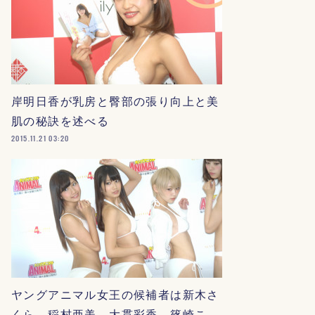
岸明日香が乳房と臀部の張り向上と美
肌の秘訣を述べる
2015.11.21 03:20
ヤングアニマル女王の候補者は新木さ
くら、稲村亜美、大貫彩香、篠崎こ…