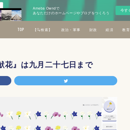
Ameba Owndで
今す
あなただけのホームページやブログをつくろう
TOP
【🔍検索】
政治・軍事
財政
経済
教育
献花』は九月二十七日まで