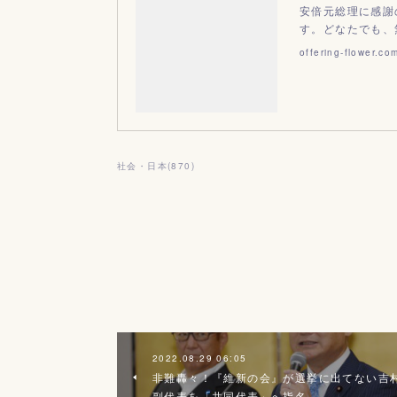
安倍元総理に感謝
す。どなたでも、
offering-flower.co
社会・日本
(
870
)
2022.08.29 06:05
非難轟々！『維新の会』が選挙に出てない吉
副代表を「共同代表」へ指名