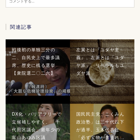
関連記事
戦後初の単独三分の
左翼とは『ユダヤ主
二、自民史上で最多議
義』、左派とは「ユダ
席、歴史に残る選挙
ヤ派」。リベラルもユ
【衆院選二〇二六】
ダヤ派
DX化・バリアフリーで
国民民主党「こくみん
立候補しやすく、「千
政治塾」は三十代以下
代田区議会」最年少の
が過半、玉木代表は
富山あゆみ区議
「必ず宝物が含まれ…