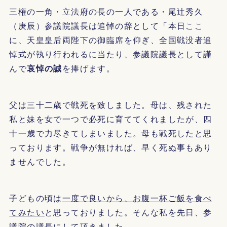
三権の一角・立法府の長の一人である・尾辻秀久
（庚辰）参議院議長は追悼の辞として「本日ここ
に、天皇皇后両陛下の御臨席を仰ぎ、全国戦没者追
悼式が執り行われるに当たり、参議院議長として謹
んで
哀悼の誠
を捧げます。
父は三十二歳で戦死を致しました。母は、残された
私と妹を女で一つで必死に育ててくれましたが、四
十一歳で力尽きてしまいました。母も戦死したと思
っております。戦争が無ければ、早く死ぬ事もあり
ませんでした。
子どもの頃は
一度で良いから、お腹一杯ご飯を食べ
てみたい
と思っておりました。そんな私を先日、参
議院の議長にして頂きました。