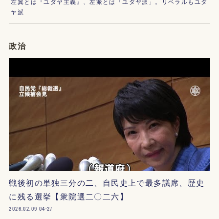
左翼とは『ユダヤ主義』、左派とは「ユダヤ派」。リベラルもユダ
ヤ派
政治
戦後初の単独三分の二、自民史上で最多議席、歴史
に残る選挙【衆院選二〇二六】
2026.02.09 04:27