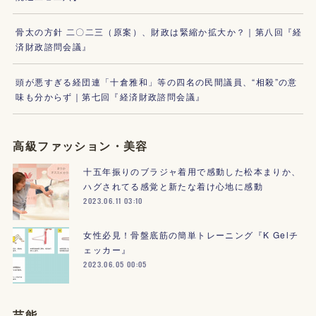
骨太の方針 二〇二三（原案）、財政は緊縮か拡大か？｜第八回『経
済財政諮問会議』
頭が悪すぎる経団連「十倉雅和」等の四名の民間議員、“相殺”の意
味も分からず｜第七回『経済財政諮問会議』
高級ファッション・美容
十五年振りのブラジャ着用で感動した松本まりか、
ハグされてる感覚と新たな着け心地に感動
2023.06.11 03:10
女性必見！骨盤底筋の簡単トレーニング『K Gelチ
ェッカー』
2023.06.05 00:05
芸能