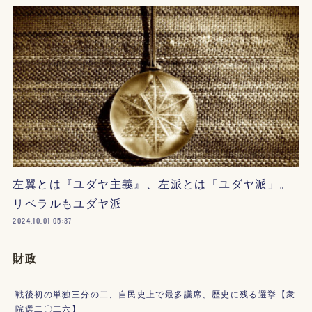
左翼とは『ユダヤ主義』、左派とは「ユダヤ派」。
リベラルもユダヤ派
2024.10.01 05:37
財政
戦後初の単独三分の二、自民史上で最多議席、歴史に残る選挙【衆
院選二〇二六】