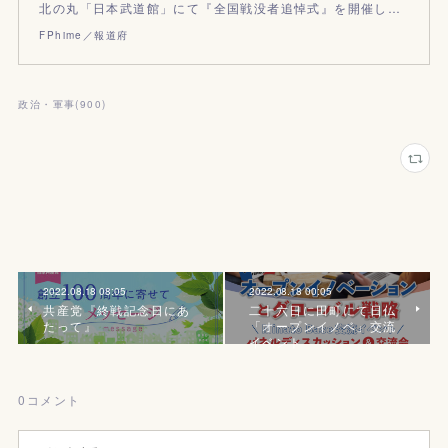
北の丸「日本武道館」にて『全国戦没者追悼式』を開催し…
FPhime／報道府
政治・軍事
(
900
)
2022.08.18 08:05
2022.08.18 00:05
共産党『終戦記念日にあ
二十六日に田町にて日仏
たって』
「オープンイノベ」交流
イベント
0
コメント