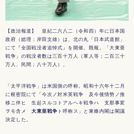
【政治報道】 皇紀二六八二（令和四）年に日本国
政府（総理：岸田文雄）は、北の丸「日本武道館」
にて『全国戦没者追悼式』を開催。既報。「大東亜
戦争」の戦没者数は三百十万人（軍人等；二百三十
万人、民間；八十万人）。
「太平洋戦争」は米国側の呼称。昭和十六年十二月
に枢密院にて「今次ノ対米英戦争 及今後情勢ノ推
移ニ伴ヒ 生起スルコトアルヘキ戦争ハ 支那事変
ヲモ含メ
大東亜戦争
ト呼称ス」と東條内閣は閣議
決定した。