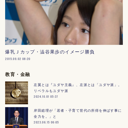
爆乳Ｊカップ・澁谷果歩のイメージ勝負
2015.09.02 08:20
教育・金融
左翼とは『ユダヤ主義』、左派とは「ユダヤ派」。
リベラルもユダヤ派
2024.10.01 05:37
岸田総理が「若者・子育て世代の所得を伸ばす事に
全力を。」と
2023.06.15 06:05