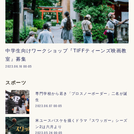
中学生向けワークショップ『TIFFティーンズ映画教
室』募集
2023.06.16 00:05
スポーツ
専門学校から若き「プロスノーボーダー」二名が誕
生
2023.06.07 00:05
米ユースバスケを描くドラマ『スワッガー』シーズ
ン2は六月より
2023.05.24 00:05