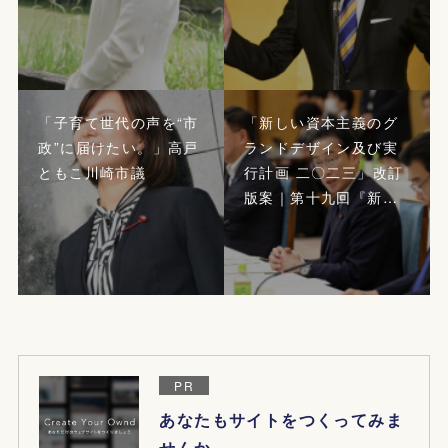
「子育て世代の声を“市
「新しい資本主義のグ
政”に届けたい。」高戸
ランドデザイン及び実
ともこ川崎市議
行計画 二〇二三」改訂
版案｜第十九回『新…
PR
あなたもサイトをつくってみま
せんか