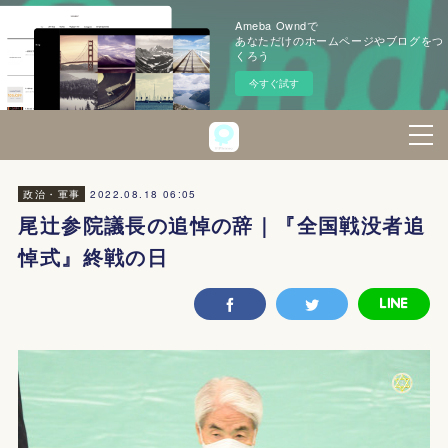
Ameba Owndで
あなただけのホームページやブログをつ
くろう
今すぐ試す
2022.08.18 06:05
政治・軍事
尾辻参院議長の追悼の辞｜『全国戦没者追
悼式』終戦の日