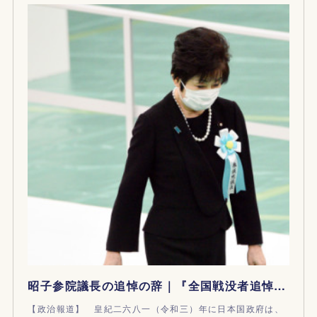
昭子参院議長の追悼の辞｜『全国戦没者追悼式』終戦の日
【政治報道】 皇紀二六八一（令和三）年に日本国政府は、