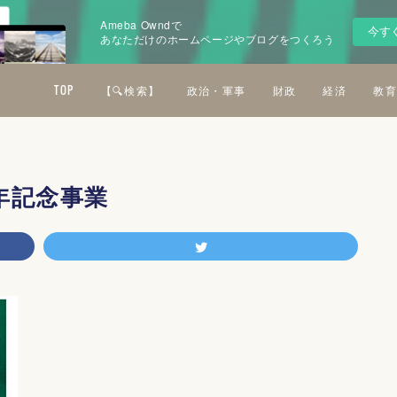
Ameba Owndで
今す
あなただけのホームページやブログをつくろう
TOP
【🔍検索】
政治・軍事
財政
経済
教育
年記念事業