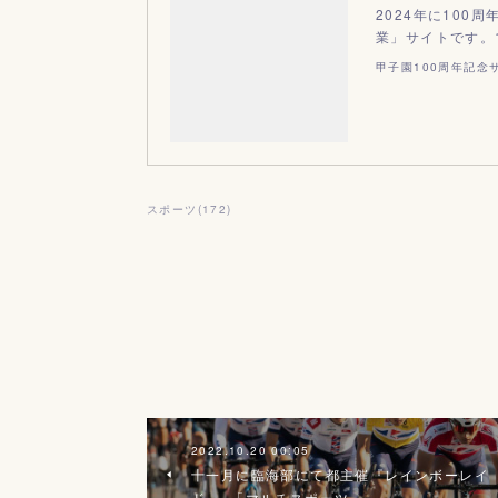
2024年に100
業」サイトです。
甲子園100周年記念
スポーツ
(
172
)
2022.10.20 00:05
十一月に臨海部にて都主催『レインボーレイ
ド』×「マルチスポーツ」