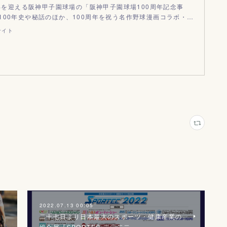
周年を迎える阪神甲子園球場の「阪神甲子園球場100周年記念事
100年史や秘話のほか、100周年を祝う名作野球漫画コラボ・…
サイト
2022.07.13 00:05
二十七日より日本最大のスポーツ・健康産業の
総合展『SPORTEC 二〇二二』