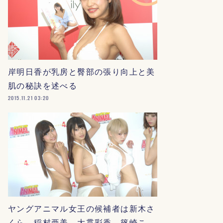
岸明日香が乳房と臀部の張り向上と美
肌の秘訣を述べる
2015.11.21 03:20
ヤングアニマル女王の候補者は新木さ
くら、稲村亜美、大貫彩香、篠崎こ…