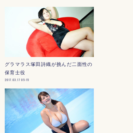
グラマラス塚田詩織が挑んだ二面性の
保育士役
2017.03.17 05:15