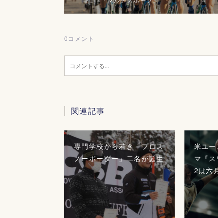
0
コメント
関連記事
専門学校から若き「プロス
米ユー
ノーボーダー」二名が誕生
マ『ス
2は六