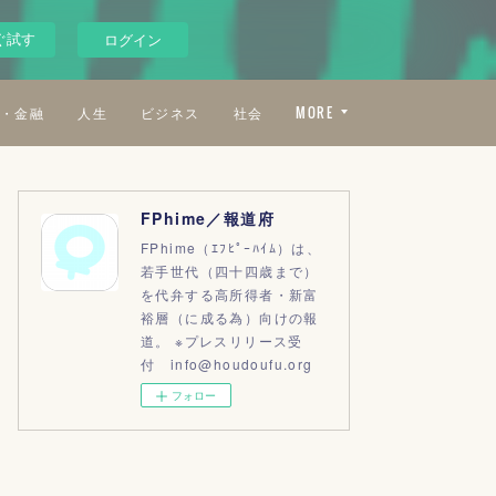
ぐ試す
ログイン
・金融
人生
ビジネス
社会
MORE
FPhime／報道府
FPhime（ｴﾌﾋﾟｰﾊｲﾑ）は、
若手世代（四十四歳まで）
を代弁する高所得者・新富
裕層（に成る為）向けの報
道。 ※プレスリリース受
付 info@houdoufu.org
フォロー