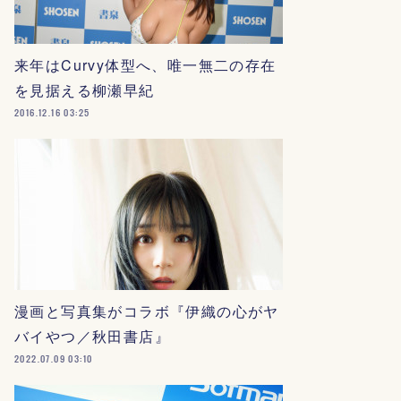
来年はCurvy体型へ、唯一無二の存在
を見据える柳瀬早紀
2016.12.16 03:25
漫画と写真集がコラボ『伊織の心がヤ
バイやつ／秋田書店』
2022.07.09 03:10