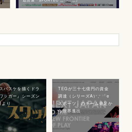
スバスケを描くドラ
TEGが三十七億円の資金
ワッガー』シーズン
調達（シリーズA）、「e
月より
スポーツ」のチーム発足か
ら世界進出