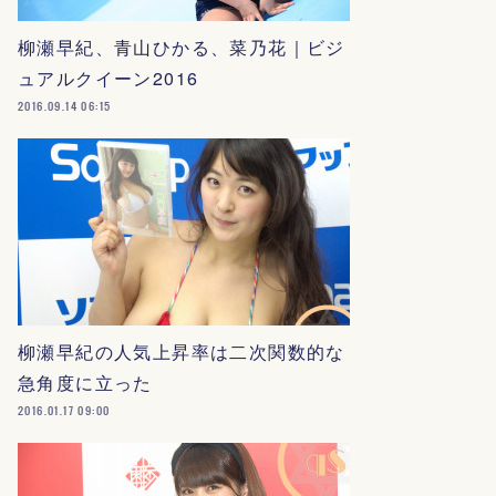
柳瀬早紀、青山ひかる、菜乃花｜ビジ
ュアルクイーン2016
2016.09.14 06:15
柳瀬早紀の人気上昇率は二次関数的な
急角度に立った
2016.01.17 09:00