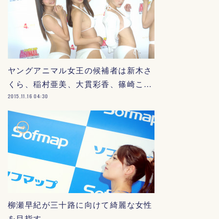
ヤングアニマル女王の候補者は新木さ
くら、稲村亜美、大貫彩香、篠崎こ…
2015.11.16 04:30
柳瀬早紀が三十路に向けて綺麗な女性
を目指す