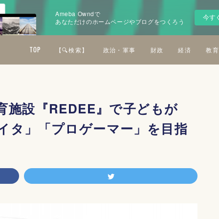
Ameba Owndで
今す
あなただけのホームページやブログをつくろう
TOP
【🔍検索】
政治・軍事
財政
経済
教育
施設『REDEE』で子どもが
イタ」「プロゲーマー」を目指