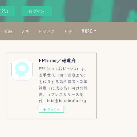
ぐ試す
ログイン
・金融
人生
ビジネス
社会
MORE
FPhime／報道府
FPhime（ｴﾌﾋﾟｰﾊｲﾑ）は、
若手世代（四十四歳まで）
を代弁する高所得者・新富
裕層（に成る為）向けの報
道。 ※プレスリリース受
付 info@houdoufu.org
フォロー