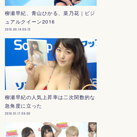
柳瀬早紀、青山ひかる、菜乃花｜ビジ
ュアルクイーン2016
2016.09.14 06:15
柳瀬早紀の人気上昇率は二次関数的な
急角度に立った
2016.01.17 09:00