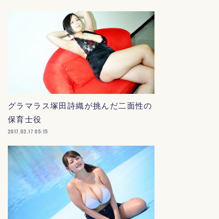
グラマラス塚田詩織が挑んだ二面性の
保育士役
2017.03.17 05:15