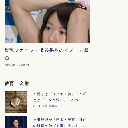
爆乳Ｊカップ・澁谷果歩のイメージ勝
負
2015.09.02 08:20
教育・金融
左翼とは『ユダヤ主義』、左派
とは「ユダヤ派」。リベラル…
2024.10.01 05:37
岸田総理が「若者・子育て世代
の所得を伸ばす事に全力を。…