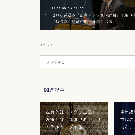
2022.08.03 02:50
ゼロ核兵器へ『広島アクション計画』｜第10
『核兵器不拡散条約（NPT）会議』
0
コメント
関連記事
左翼とは『ユダヤ主義』、
岸田総
左派とは「ユダヤ派」。リ
世代の
ベラルもユダヤ派
力を。