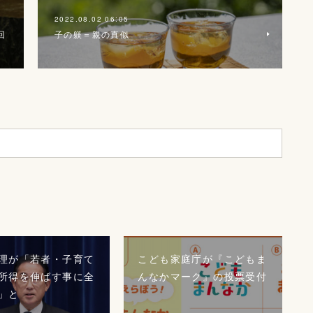
2022.08.02 06:05
回
子の躾＝親の真似
理が「若者・子育て
こども家庭庁が『こどもま
所得を伸ばす事に全
んなかマーク』の投票受付
」と