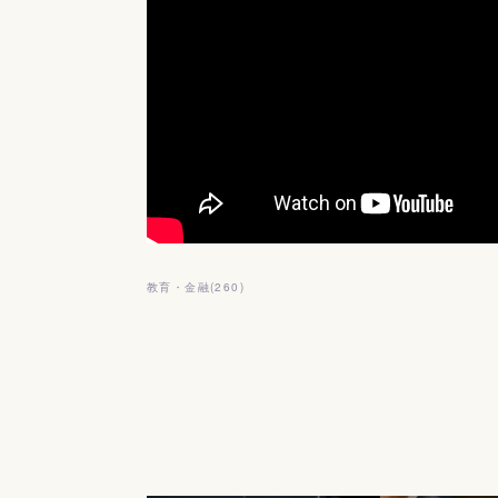
教育・金融
(
260
)