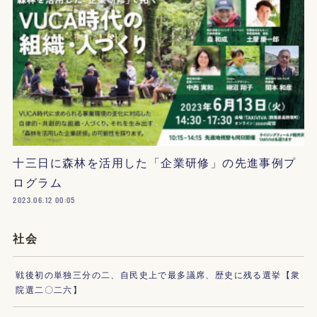
十三日に森林を活用した「企業研修」の先進事例プ
ログラム
2023.06.12 00:05
社会
戦後初の単独三分の二、自民史上で最多議席、歴史に残る選挙【衆
院選二〇二六】