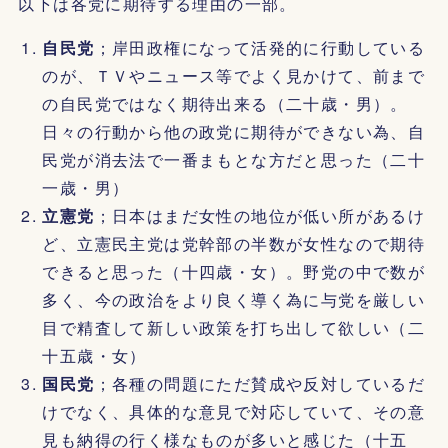
以下は各党に期待する理由の一部。
自民党
；岸田政権になって活発的に行動している
のが、ＴＶやニュース等でよく見かけて、前まで
の自民党ではなく期待出来る（二十歳・男）。
日々の行動から他の政党に期待ができない為、自
民党が消去法で一番まもとな方だと思った（二十
一歳・男）
立憲党
；日本はまだ女性の地位が低い所があるけ
ど、立憲民主党は党幹部の半数が女性なので期待
できると思った（十四歳・女）。野党の中で数が
多く、今の政治をより良く導く為に与党を厳しい
目で精査して新しい政策を打ち出して欲しい（二
十五歳・女）
国民党
；各種の問題にただ賛成や反対しているだ
けでなく、具体的な意見で対応していて、その意
見も納得の行く様なものが多いと感じた（十五