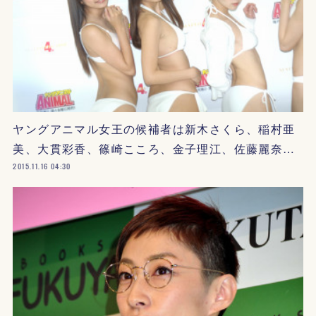
ヤングアニマル女王の候補者は新木さくら、稲村亜
美、大貫彩香、篠崎こころ、金子理江、佐藤麗奈…
2015.11.16 04:30