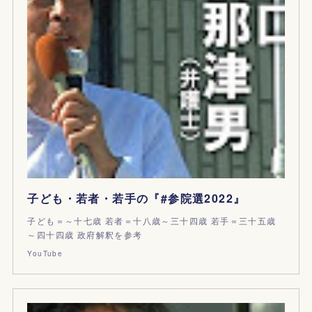
子ども・若者・若手の『#参院選2022』
子ども＝～十七歳 若者＝十八歳～三十四歳 若手＝三十五歳
～四十四歳 政府解釈を参考
YouTube