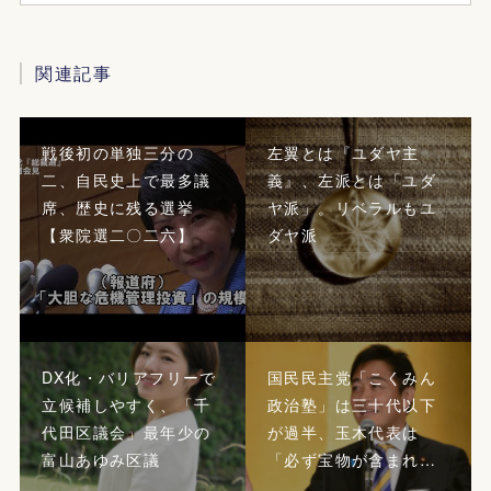
関連記事
戦後初の単独三分の
左翼とは『ユダヤ主
二、自民史上で最多議
義』、左派とは「ユダ
席、歴史に残る選挙
ヤ派」。リベラルもユ
【衆院選二〇二六】
ダヤ派
DX化・バリアフリーで
国民民主党「こくみん
立候補しやすく、「千
政治塾」は三十代以下
代田区議会」最年少の
が過半、玉木代表は
富山あゆみ区議
「必ず宝物が含まれ…