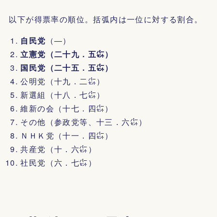
以下が得票率の順位。括弧内は一位に対する割合。
自民党
（―）
立憲党（二十九．五㌫）
国民党（二十五．五㌫）
公明党（十九．二㌫）
新選組（十八．七㌫）
維新の会（十七．四㌫）
その他（参政党等、十三．六㌫）
ＮＨＫ党（十一．四㌫）
共産党（十．六㌫）
社民党（六．七㌫）