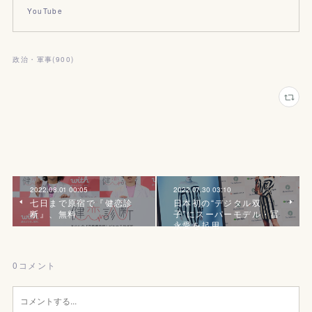
YouTube
政治・軍事
(
900
)
2022.08.01 00:05
2022.07.30 03:10
七日まで原宿で『健恋診
日本初の“デジタル双
断』、無料
子”にスーパーモデル・冨
永愛を起用
0
コメント