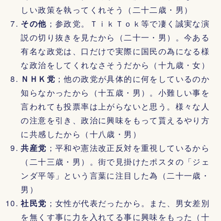
しい政策を執ってくれそう（二十二歳・男）
その他
；参政党。ＴｉｋＴｏｋ等で凄く誠実な演
説の切り抜きを見たから（二十一・男）。今ある
有名な政党は、口だけで実際に国民の為になる様
な政治をしてくれなさそうだから（十九歳・女）
ＮＨＫ党
；他の政党が具体的に何をしているのか
知らなかったから（十五歳・男）。小難しい事を
言われても投票率は上がらないと思う。様々な人
の注意を引き、政治に興味をもって貰えるやり方
に共感したから（十八歳・男）
共産党
；平和や憲法改正反対を重視しているから
（二十三歳・男）。街で見掛けたポスタの「ジェ
ンダ平等」という言葉に注目した為（二十一歳・
男）
社民党
；女性が代表だったから。また、男女差別
を無くす事に力を入れてる事に興味をもった（十