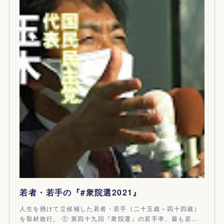
若者・若手の『#衆院選2021』
人生を懸けて立候補した若者・若手（二十五歳～四十四歳）
を取材敢行。 ① 第四十九回『衆院選』の若手率、最も若…