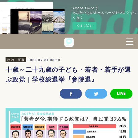
Ameba Owndで
あなただけのホームページやブログをつ
くろう
今すぐ試す
2022.07.31 03:10
政治・軍事
十歳～二十九歳の子ども・若者・若手が選
ぶ政党｜学校総選挙『参院選』