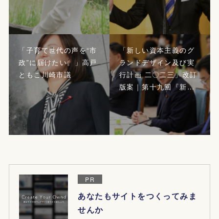
「子育て世代の声を“市
「新しい資本主義のグ
政”に届けたい。」高戸
ランドデザイン及び実
ともこ川崎市議
行計画 二〇二三」改訂
版案｜第十九回『新…
PR
あなたもサイトをつくってみま
せんか