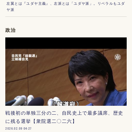
左翼とは『ユダヤ主義』、左派とは「ユダヤ派」。リベラルもユダ
ヤ派
政治
戦後初の単独三分の二、自民史上で最多議席、歴史
に残る選挙【衆院選二〇二六】
2026.02.09 04:27