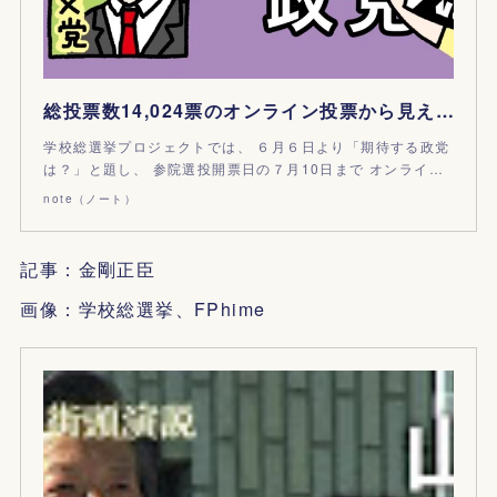
総投票数14,024票のオンライン投票から見えてきた10代･20代が政治に期待するコトとは？-【結果発表】｜学校総選挙プロジェクト【公式】｜note
学校総選挙プロジェクトでは、 ６月６日より「期待する政党
は？」と題し、 参院選投開票日の７月10日まで オンライ…
note（ノート）
記事：金剛正臣
画像：学校総選挙、FPhime