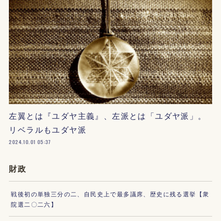
左翼とは『ユダヤ主義』、左派とは「ユダヤ派」。
リベラルもユダヤ派
2024.10.01 05:37
財政
戦後初の単独三分の二、自民史上で最多議席、歴史に残る選挙【衆
院選二〇二六】