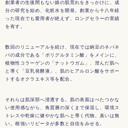
創業者の生後間もない娘の肌荒れをきっかけに、成
分の研究を始め、化粧水を開発。創業から十八年経
った現在でも愛用者が絶えず、ロングセラーの実績
を有す。
数回のリニューアルを続け、現在では納豆のネバネ
バの成分である「ポリグルタミン酸」をメインに、
植物性コラーゲンの「ナットウガム」、澄んだ肌へ
と導く「豆乳発酵液」、肌のヒアルロン酸をサポー
トするオクラエキス等を配合。
それらは肌深部へ浸透する。肌の表面はべたつかな
い使用感ながら、角質層の深くまで保湿し、環境ス
トレスや乾燥に健やかな肌へと導く代物。臭いは無
い。根強いリピータが多数と自信をみせる。