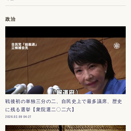
政治
戦後初の単独三分の二、自民史上で最多議席、歴史
に残る選挙【衆院選二〇二六】
2026.02.09 04:27