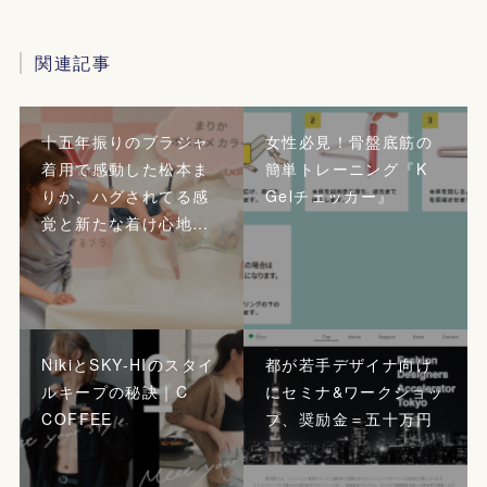
関連記事
十五年振りのブラジャ
女性必見！骨盤底筋の
着用で感動した松本ま
簡単トレーニング『K
りか、ハグされてる感
Gelチェッカー』
覚と新たな着け心地…
NikiとSKY-HIのスタイ
都が若手デザイナ向け
ルキープの秘訣｜C
にセミナ&ワークショッ
COFFEE
プ、奨励金＝五十万円