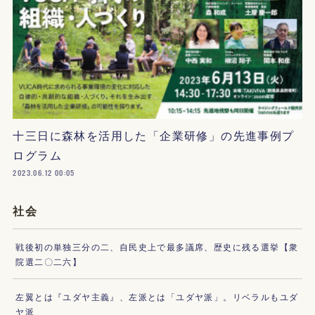
十三日に森林を活用した「企業研修」の先進事例プ
ログラム
2023.06.12 00:05
社会
戦後初の単独三分の二、自民史上で最多議席、歴史に残る選挙【衆
院選二〇二六】
左翼とは『ユダヤ主義』、左派とは「ユダヤ派」。リベラルもユダ
ヤ派