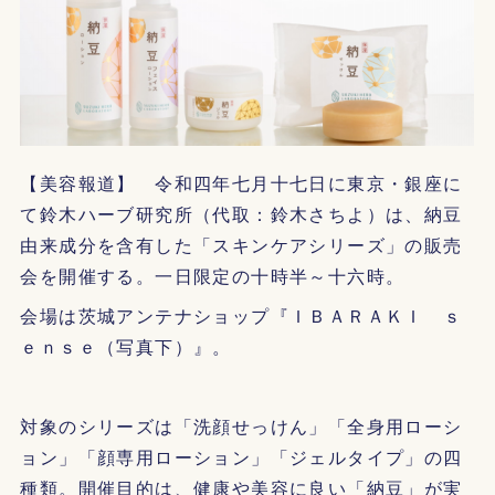
【美容報道】 令和四年七月十七日に東京・銀座に
て鈴木ハーブ研究所（代取：鈴木さちよ）は、納豆
由来成分を含有した「スキンケアシリーズ」の販売
会を開催する。一日限定の十時半～十六時。
会場は茨城アンテナショップ『ＩＢＡＲＡＫＩ ｓ
ｅｎｓｅ（写真下）』。
対象のシリーズは「洗顔せっけん」「全身用ローシ
ョン」「顔専用ローション」「ジェルタイプ」の四
種類。開催目的は、健康や美容に良い「納豆」が実