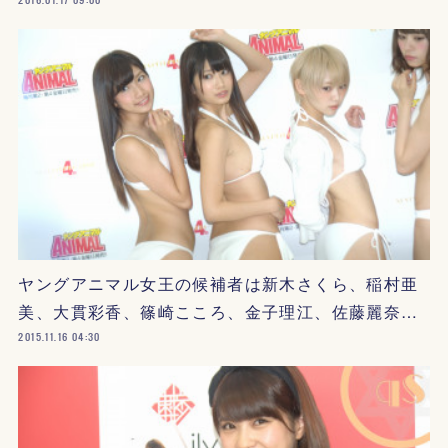
ヤングアニマル女王の候補者は新木さくら、稲村亜
美、大貫彩香、篠崎こころ、金子理江、佐藤麗奈…
2015.11.16 04:30