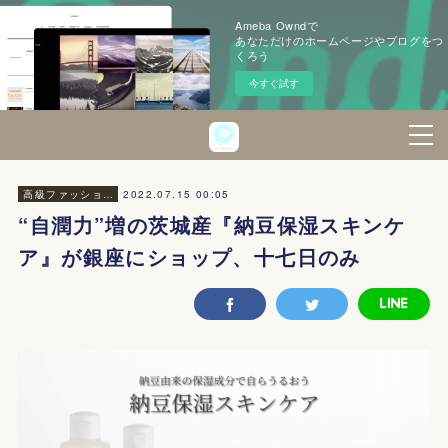
Ameba Owndで
あなただけのホームページやブログをつ
くろう
今すぐ試す
2022.07.15 00:05
高級ファッション・美容
“自潤力”増の茨城産『納豆保湿スキンケ
ア』が銀座にショップ、十七日のみ