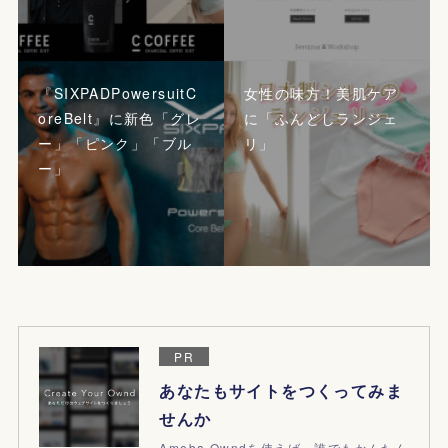
『SIXPADPowersuitC
女性の味方！美肌ケア
oreBelt』に新色「グレ
に「ふんどしランジェ
ー」「ピンク」「ブル
リ」
ー」
PR
あなたもサイトをつくってみま
せんか
Ameba Owndを使えば、誰でもかんたん