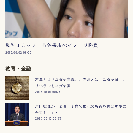
爆乳Ｊカップ・澁谷果歩のイメージ勝負
2015.09.02 08:20
教育・金融
左翼とは『ユダヤ主義』、左派とは「ユダヤ派」。
リベラルもユダヤ派
2024.10.01 05:37
岸田総理が「若者・子育て世代の所得を伸ばす事に
全力を。」と
2023.06.15 06:05