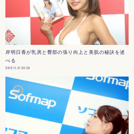
岸明日香が乳房と臀部の張り向上と美肌の秘訣を述
べる
2015.11.21 03:20