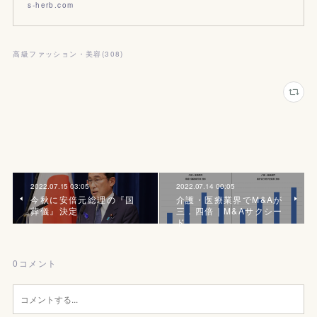
s-herb.com
高級ファッション・美容
(
308
)
2022.07.15 03:05
2022.07.14 00:05
今秋に安倍元総理の『国
介護・医療業界でM&Aが
葬儀』決定
三．四倍｜M&Aサクシー
ド
0
コメント