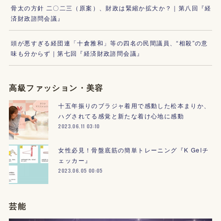
骨太の方針 二〇二三（原案）、財政は緊縮か拡大か？｜第八回『経
済財政諮問会議』
頭が悪すぎる経団連「十倉雅和」等の四名の民間議員、“相殺”の意
味も分からず｜第七回『経済財政諮問会議』
高級ファッション・美容
十五年振りのブラジャ着用で感動した松本まりか、
ハグされてる感覚と新たな着け心地に感動
2023.06.11 03:10
女性必見！骨盤底筋の簡単トレーニング『K Gelチ
ェッカー』
2023.06.05 00:05
芸能