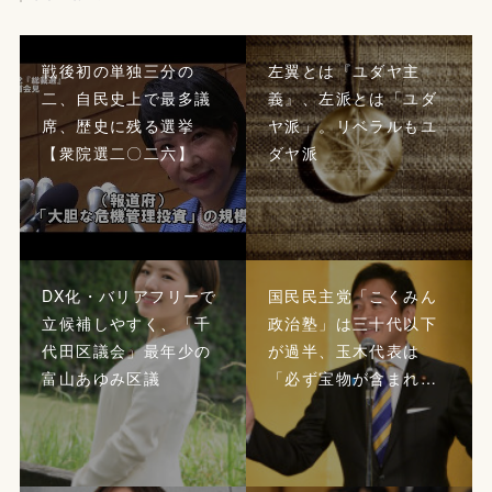
戦後初の単独三分の
左翼とは『ユダヤ主
二、自民史上で最多議
義』、左派とは「ユダ
席、歴史に残る選挙
ヤ派」。リベラルもユ
【衆院選二〇二六】
ダヤ派
DX化・バリアフリーで
国民民主党「こくみん
立候補しやすく、「千
政治塾」は三十代以下
代田区議会」最年少の
が過半、玉木代表は
富山あゆみ区議
「必ず宝物が含まれ…