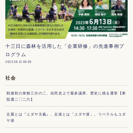
十三日に森林を活用した「企業研修」の先進事例プ
ログラム
2023.06.12 00:05
社会
戦後初の単独三分の二、自民史上で最多議席、歴史に残る選挙【衆
院選二〇二六】
左翼とは『ユダヤ主義』、左派とは「ユダヤ派」。リベラルもユダ
ヤ派