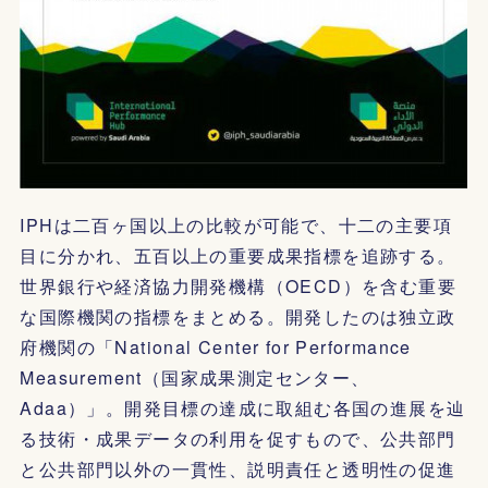
IPHは二百ヶ国以上の比較が可能で、十二の主要項
目に分かれ、五百以上の重要成果指標を追跡する。
世界銀行や経済協力開発機構（OECD）を含む重要
な国際機関の指標をまとめる。開発したのは独立政
府機関の「National Center for Performance
Measurement（国家成果測定センター、
Adaa）」。開発目標の達成に取組む各国の進展を辿
る技術・成果データの利用を促すもので、公共部門
と公共部門以外の一貫性、説明責任と透明性の促進