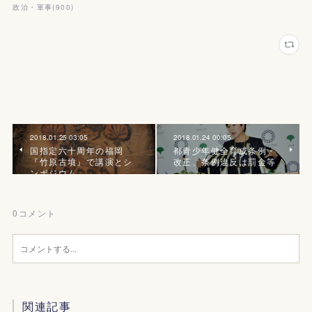
政治・軍事
(
900
)
2018.01.25 03:05
2018.01.24 00:05
国指定六十周年の福岡
都青少年健全育成条例・
『竹原古墳』で講演とシ
改正、条例違反は罰金等
ンポジウム
0
コメント
関連記事