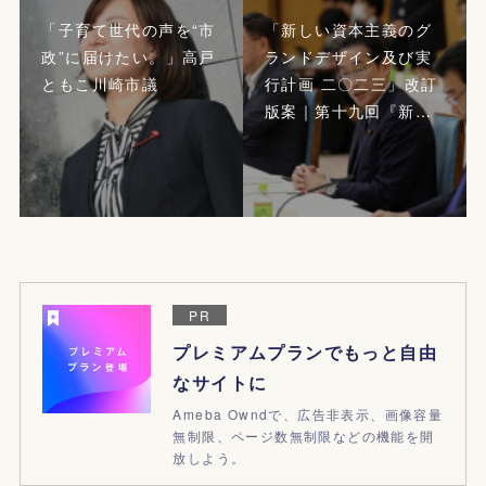
「子育て世代の声を“市
「新しい資本主義のグ
政”に届けたい。」高戸
ランドデザイン及び実
ともこ川崎市議
行計画 二〇二三」改訂
版案｜第十九回『新…
PR
プレミアムプランでもっと自由
なサイトに
Ameba Owndで、広告非表示、画像容量
無制限、ページ数無制限などの機能を開
放しよう。