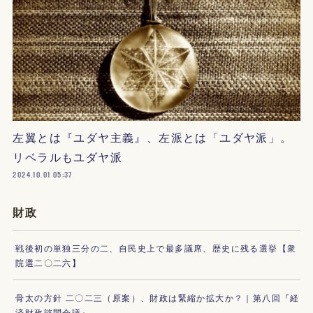
左翼とは『ユダヤ主義』、左派とは「ユダヤ派」。
リベラルもユダヤ派
2024.10.01 05:37
財政
戦後初の単独三分の二、自民史上で最多議席、歴史に残る選挙【衆
院選二〇二六】
骨太の方針 二〇二三（原案）、財政は緊縮か拡大か？｜第八回『経
済財政諮問会議』