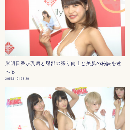
岸明日香が乳房と臀部の張り向上と美肌の秘訣を述
べる
2015.11.21 03:20