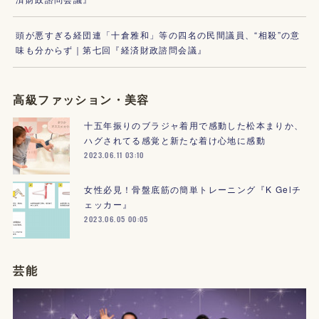
頭が悪すぎる経団連「十倉雅和」等の四名の民間議員、“相殺”の意
味も分からず｜第七回『経済財政諮問会議』
高級ファッション・美容
十五年振りのブラジャ着用で感動した松本まりか、
ハグされてる感覚と新たな着け心地に感動
2023.06.11 03:10
女性必見！骨盤底筋の簡単トレーニング『K Gelチ
ェッカー』
2023.06.05 00:05
芸能