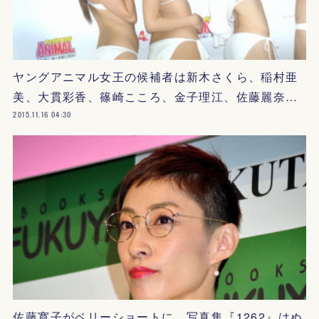
ヤングアニマル女王の候補者は新木さくら、稲村亜
美、大貫彩香、篠崎こころ、金子理江、佐藤麗奈…
2015.11.16 04:30
佐藤寛子がベリーショートに、写真集『1262』はぬ