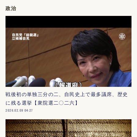
政治
戦後初の単独三分の二、自民史上で最多議席、歴史
に残る選挙【衆院選二〇二六】
2026.02.09 04:27