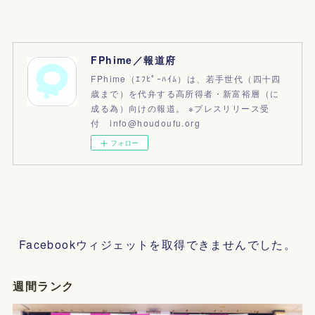
FPhime／報道府
FPhime（ｴﾌﾋﾟｰﾊｲﾑ）は、若手世代（四十四
歳まで）を代弁する高所得者・新富裕層（に
成る為）向けの報道。 ※プレスリリース受
付 info@houdoufu.org
フォロー
Facebookウィジェットを取得できませんでした。
週間ランク