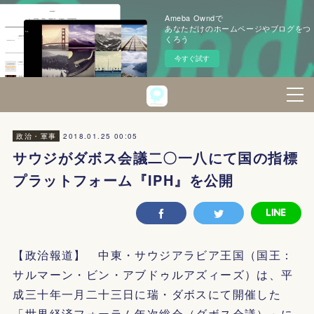
Ameba Owndで
あなただけのホームページやブログをつ
くろう
今すぐ試す
2018.01.25 00:05
政治・軍事
サウジがダボス会議二〇一八にて国の指標
プラットフォーム『IPH』を公開
【政治報道】 中東・サウジアラビア王国（国王：
サルマーン・ビン・アブドゥルアズィーズ）は、平
成三十年一月二十三日に瑞・ダボスにて開催した
「世界経済フォーラム年次総会（ダボス会議）」に