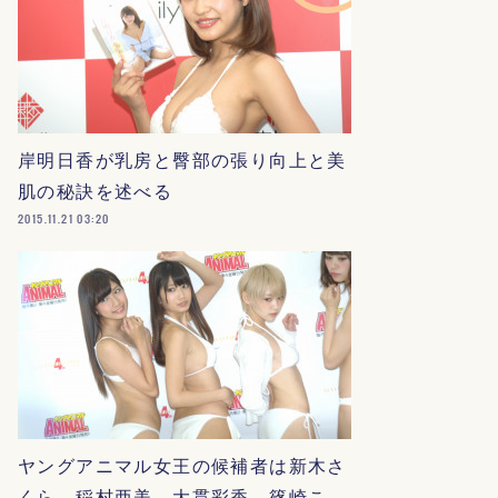
岸明日香が乳房と臀部の張り向上と美
肌の秘訣を述べる
2015.11.21 03:20
ヤングアニマル女王の候補者は新木さ
くら、稲村亜美、大貫彩香、篠崎こ…