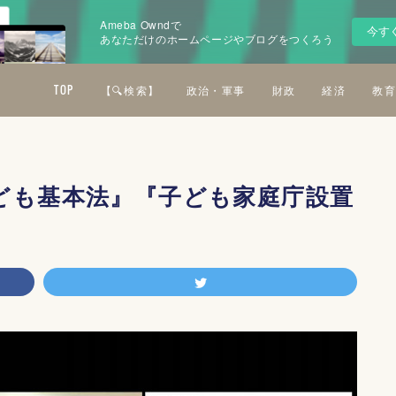
Ameba Owndで
今す
あなただけのホームページやブログをつくろう
TOP
【🔍検索】
政治・軍事
財政
経済
教育
ども基本法』『子ども家庭庁設置