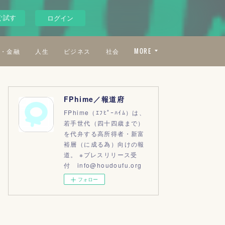
ぐ試す
ログイン
・金融
人生
ビジネス
社会
MORE
FPhime／報道府
FPhime（ｴﾌﾋﾟｰﾊｲﾑ）は、
若手世代（四十四歳まで）
を代弁する高所得者・新富
裕層（に成る為）向けの報
道。 ※プレスリリース受
付 info@houdoufu.org
フォロー