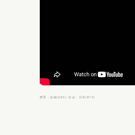
教育・金融
(
260
)
社会・日本
(
870
)