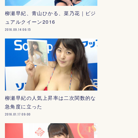
柳瀬早紀、青山ひかる、菜乃花｜ビジ
ュアルクイーン2016
2016.09.14 06:15
柳瀬早紀の人気上昇率は二次関数的な
急角度に立った
2016.01.17 09:00