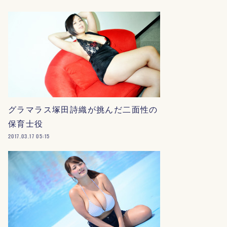
グラマラス塚田詩織が挑んだ二面性の
保育士役
2017.03.17 05:15