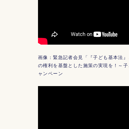
画像：緊急記者会見「『子ども基本法』
の権利を基盤とした施策の実現を！～子
ャンペーン