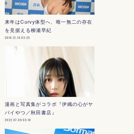
来年はCurvy体型へ、唯一無二の存在
を見据える柳瀬早紀
2016.12.16 03:25
漫画と写真集がコラボ『伊織の心がヤ
バイやつ／秋田書店』
2022.07.09 03:10