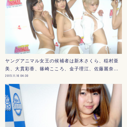
ヤングアニマル女王の候補者は新木さくら、稲村亜
美、大貫彩香、篠崎こころ、金子理江、佐藤麗奈…
2015.11.16 04:30