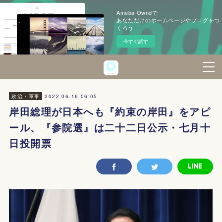
Ameba Owndで
あなただけのホームページやブログをつ
くろう
今すぐ試す
2022.06.16 06:05
政治・軍事
岸田総理が日本へも『約束の岸田』をアピ
ール、『参院選』は二十二日公示・七月十
日投開票