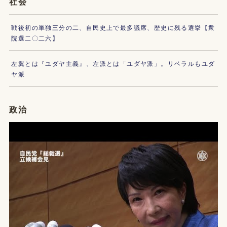
社会
戦後初の単独三分の二、自民史上で最多議席、歴史に残る選挙【衆
院選二〇二六】
左翼とは『ユダヤ主義』、左派とは「ユダヤ派」。リベラルもユダ
ヤ派
政治