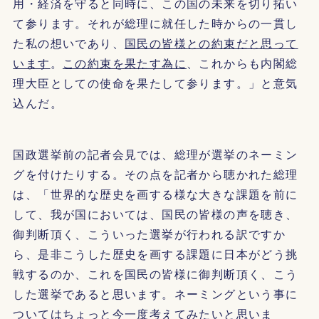
用・経済を守ると同時に、この国の未来を切り拓い
て参ります。それが総理に就任した時からの一貫し
た私の想いであり、
国民の皆様との約束だと思って
います
。
この約束を果たす為に
、これからも内閣総
理大臣としての使命を果たして参ります。」と意気
込んだ。
国政選挙前の記者会見では、総理が選挙のネーミン
グを付けたりする。その点を記者から聴かれた総理
は、「世界的な歴史を画する様な大きな課題を前に
して、我が国においては、国民の皆様の声を聴き、
御判断頂く、こういった選挙が行われる訳ですか
ら、是非こうした歴史を画する課題に日本がどう挑
戦するのか、これを国民の皆様に御判断頂く、こう
した選挙であると思います。ネーミングという事に
ついてはちょっと今一度考えてみたいと思いま