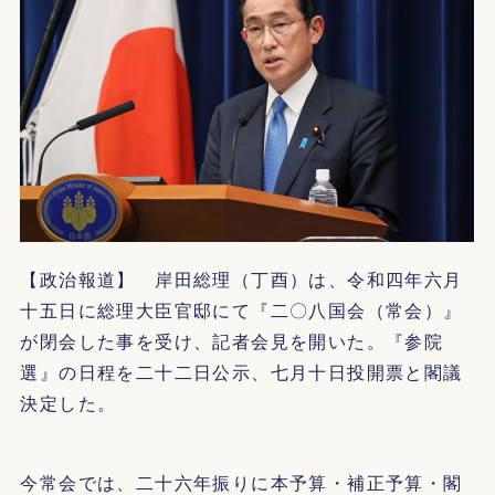
【政治報道】 岸田総理（丁酉）は、令和四年六月
十五日に総理大臣官邸にて『二〇八国会（常会）』
が閉会した事を受け、記者会見を開いた。『参院
選』の日程を二十二日公示、七月十日投開票と閣議
決定した。
今常会では、二十六年振りに本予算・補正予算・閣