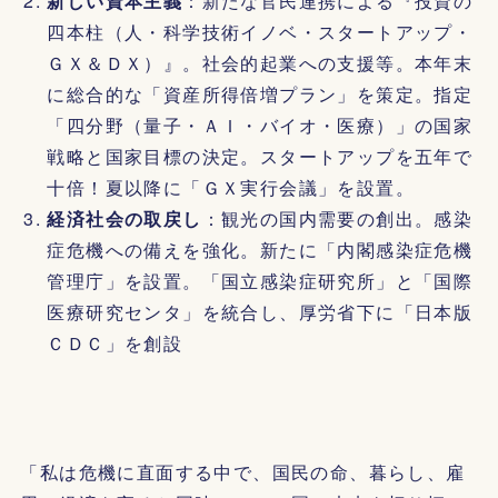
新しい資本主義
：新たな官民連携による『投資の
四本柱（人・科学技術イノベ・スタートアップ・
ＧＸ＆ＤＸ）』。社会的起業への支援等。本年末
に総合的な「資産所得倍増プラン」を策定。指定
「四分野（量子・ＡＩ・バイオ・医療）」の国家
戦略と国家目標の決定。スタートアップを五年で
十倍！夏以降に「ＧＸ実行会議」を設置。
経済社会の取戻し
：観光の国内需要の創出。感染
症危機への備えを強化。新たに「内閣感染症危機
管理庁」を設置。「国立感染症研究所」と「国際
医療研究センタ」を統合し、厚労省下に「日本版
ＣＤＣ」を創設
「私は危機に直面する中で、国民の命、暮らし、雇