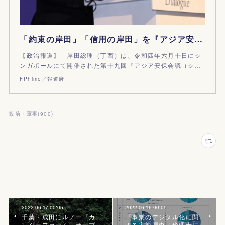
「約束の岸田」「信用の岸田」を『アジア安保会議』へ売り込む
【政治報道】 岸田総理（丁酉）は、令和四年六月十日にシ
ンガポールにて開催された第十九回『アジア安保会議（シ…
FPhime／報道府
政治・軍事
(
900
)
2022.06.17 00:05
2022.06.16 00:05
千葉・成田にルノー『カ
『事業のデジタル化に関
ングーファーム』オープ
する実態調査／税理士法