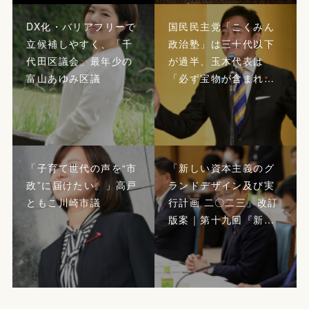
DX化・バリアフリーで
国民民主党「こくみん
立候補しやすく、「千
政治塾」は三十代以下
代田区議会」最年少の
が過半、玉木代表は
富山あゆみ区議
「必ず宝物が含まれ…
「子育て世代の声を“市
「新しい資本主義のグ
政”に届けたい。」高戸
ランドデザイン及び実
ともこ川崎市議
行計画 二〇二三」改訂
版案｜第十九回『新…