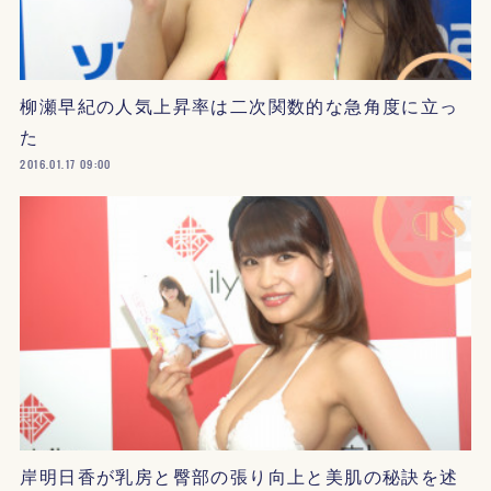
柳瀬早紀の人気上昇率は二次関数的な急角度に立っ
た
2016.01.17 09:00
岸明日香が乳房と臀部の張り向上と美肌の秘訣を述