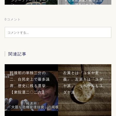
ン
人「山田＆パートナー…
0
コメント
関連記事
戦後初の単独三分の
左翼とは『ユダヤ主
二、自民史上で最多議
義』、左派とは「ユダ
席、歴史に残る選挙
ヤ派」。リベラルもユ
【衆院選二〇二六】
ダヤ派