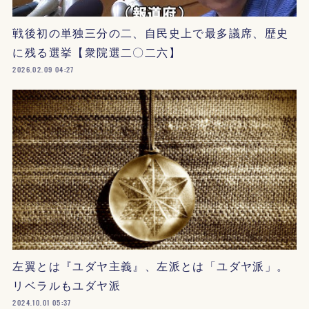
戦後初の単独三分の二、自民史上で最多議席、歴史
に残る選挙【衆院選二〇二六】
2026.02.09 04:27
左翼とは『ユダヤ主義』、左派とは「ユダヤ派」。
リベラルもユダヤ派
2024.10.01 05:37