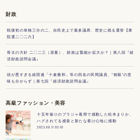
財政
戦後初の単独三分の二、自民史上で最多議席、歴史に残る選挙【衆
院選二〇二六】
骨太の方針 二〇二三（原案）、財政は緊縮か拡大か？｜第八回『経
済財政諮問会議』
頭が悪すぎる経団連「十倉雅和」等の四名の民間議員、“相殺”の意
味も分からず｜第七回『経済財政諮問会議』
高級ファッション・美容
十五年振りのブラジャ着用で感動した松本まりか、
ハグされてる感覚と新たな着け心地に感動
2023.06.11 03:10