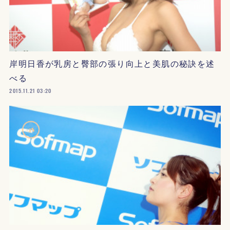
岸明日香が乳房と臀部の張り向上と美肌の秘訣を述
べる
2015.11.21 03:20