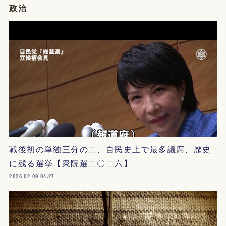
政治
戦後初の単独三分の二、自民史上で最多議席、歴史
に残る選挙【衆院選二〇二六】
2026.02.09 04:27