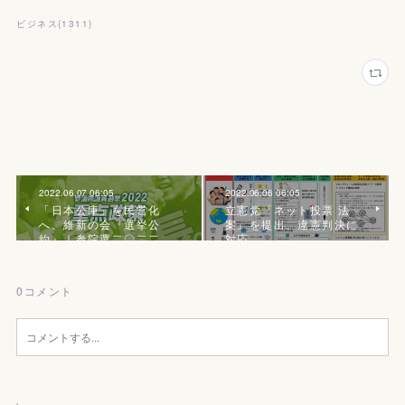
ビジネス
(
1311
)
2022.06.07 06:05
2022.06.06 06:05
「日本公庫」を民営化
立憲党『ネット投票 法
へ、維新の会『選挙公
案』を提出、違憲判決に
約』｜参院選二〇二二
対応
0
コメント