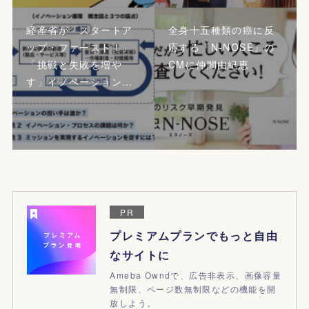
経産省が「スタートア
全身十五種類の癌に反
ップ・ファースト！」
応する『N-NOSE』の
「挑戦と失敗を増や
CMに仲間由紀恵
す」イノベーション…
PR
プレミアムプランでもっと自由
なサイトに
Ameba Owndで、広告非表示、画像容量
無制限、ページ数無制限などの機能を開
放しよう。