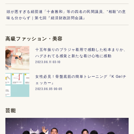
頭が悪すぎる経団連「十倉雅和」等の四名の民間議員、“相殺”の意
味も分からず｜第七回『経済財政諮問会議』
高級ファッション・美容
十五年振りのブラジャ着用で感動した松本まりか、
ハグされてる感覚と新たな着け心地に感動
2023.06.11 03:10
女性必見！骨盤底筋の簡単トレーニング『K Gelチ
ェッカー』
2023.06.05 00:05
芸能