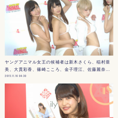
ヤングアニマル女王の候補者は新木さくら、稲村亜
美、大貫彩香、篠崎こころ、金子理江、佐藤麗奈…
2015.11.16 04:30