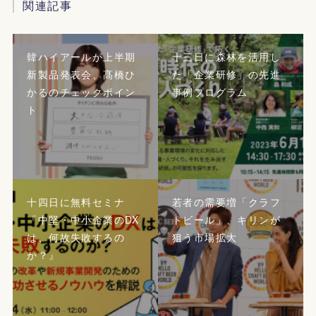
関連記事
韓ハイアールが上半期
十三日に森林を活用し
新製品発表会、髙橋ひ
た「企業研修」の先進
かるのチェックポイン
事例プログラム
ト
十四日に無料セミナ
若者の需要増「クラフ
『中堅・中小企業のDX
トビール」、キリンが
は、何故失敗するの
狙う市場拡大
か？』