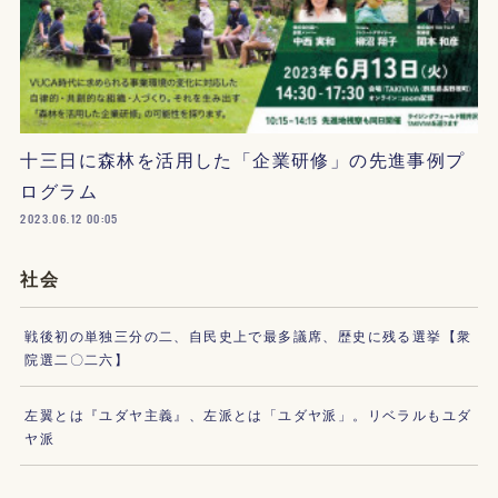
十三日に森林を活用した「企業研修」の先進事例プ
ログラム
2023.06.12 00:05
社会
戦後初の単独三分の二、自民史上で最多議席、歴史に残る選挙【衆
院選二〇二六】
左翼とは『ユダヤ主義』、左派とは「ユダヤ派」。リベラルもユダ
ヤ派