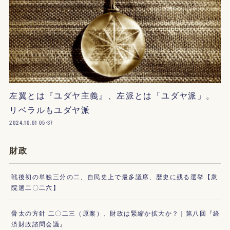
左翼とは『ユダヤ主義』、左派とは「ユダヤ派」。
リベラルもユダヤ派
2024.10.01 05:37
財政
戦後初の単独三分の二、自民史上で最多議席、歴史に残る選挙【衆
院選二〇二六】
骨太の方針 二〇二三（原案）、財政は緊縮か拡大か？｜第八回『経
済財政諮問会議』