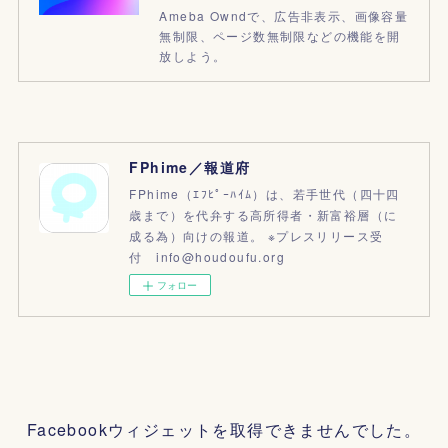
Ameba Owndで、広告非表示、画像容量
無制限、ページ数無制限などの機能を開
放しよう。
FPhime／報道府
FPhime（ｴﾌﾋﾟｰﾊｲﾑ）は、若手世代（四十四
歳まで）を代弁する高所得者・新富裕層（に
成る為）向けの報道。 ※プレスリリース受
付 info@houdoufu.org
フォロー
Facebookウィジェットを取得できませんでした。