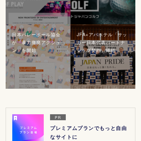
日本バレーボール協会
JFA×アパホテル「サッ
が『暴力撤廃アクショ
カー日本代表パートナ
ン』を開始
シップ契約」締結
PR
プレミアムプランでもっと自由
なサイトに