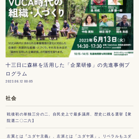
十三日に森林を活用した「企業研修」の先進事例プ
ログラム
2023.06.12 00:05
社会
戦後初の単独三分の二、自民史上で最多議席、歴史に残る選挙【衆
院選二〇二六】
左翼とは『ユダヤ主義』、左派とは「ユダヤ派」。リベラルもユダ