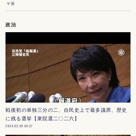
ヤ派
政治
戦後初の単独三分の二、自民史上で最多議席、歴史
に残る選挙【衆院選二〇二六】
2026.02.09 04:27