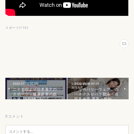
スポーツ
(
172
)
2022.07.13 00:05
2022.05.06 00:05
二十七日より日本最大の
「リカバリーウェア」の
スポーツ・健康産業の総
ベネクスがパラ競泳・成
合展『SPORTEC 二〇…
田真由美 選手と契約
0
コメント