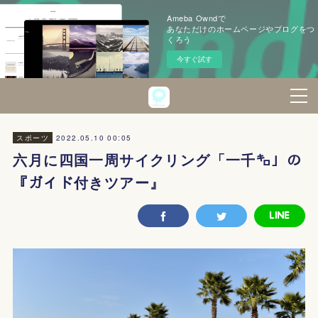
Ameba Owndで
あなただけのホームページやブログをつ
くろう
今すぐ試す
2022.05.10 00:05
スポーツ
六月に四国一周サイクリング「一千㌔」の
『ガイド付きツアー』