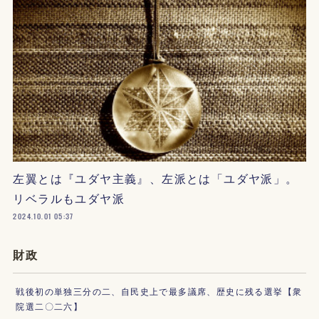
左翼とは『ユダヤ主義』、左派とは「ユダヤ派」。
リベラルもユダヤ派
2024.10.01 05:37
財政
戦後初の単独三分の二、自民史上で最多議席、歴史に残る選挙【衆
院選二〇二六】