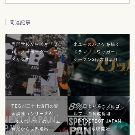
関連記事
専門学校から若き「プ
米ユースバスケを描く
ロスノーボーダー」二
ドラマ『スワッガー』
名が誕生
シーズン2は六月より
TEGが三十七億円の資
三十日より若きプロゴ
金調達（シリーズA）、
ルファの育成番組
「eスポーツ」のチーム
『PROSPECT JAPAN
発足から世界進出
GOLF』放映開始