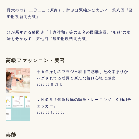
骨太の方針 二〇二三（原案）、財政は緊縮か拡大か？｜第八回『経
済財政諮問会議』
頭が悪すぎる経団連「十倉雅和」等の四名の民間議員、“相殺”の意
味も分からず｜第七回『経済財政諮問会議』
高級ファッション・美容
十五年振りのブラジャ着用で感動した松本まりか、
ハグされてる感覚と新たな着け心地に感動
2023.06.11 03:10
女性必見！骨盤底筋の簡単トレーニング『K Gelチ
ェッカー』
2023.06.05 00:05
芸能