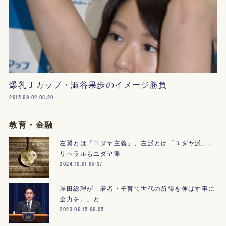
爆乳Ｊカップ・澁谷果歩のイメージ勝負
2015.09.02 08:20
教育・金融
左翼とは『ユダヤ主義』、左派とは「ユダヤ派」。
リベラルもユダヤ派
2024.10.01 05:37
岸田総理が「若者・子育て世代の所得を伸ばす事に
全力を。」と
2023.06.15 06:05