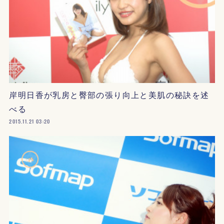
岸明日香が乳房と臀部の張り向上と美肌の秘訣を述
べる
2015.11.21 03:20