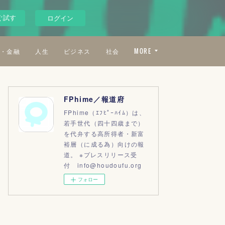
ぐ試す
ログイン
・金融
人生
ビジネス
社会
MORE
FPhime／報道府
FPhime（ｴﾌﾋﾟｰﾊｲﾑ）は、
若手世代（四十四歳まで）
を代弁する高所得者・新富
裕層（に成る為）向けの報
道。 ※プレスリリース受
付 info@houdoufu.org
フォロー