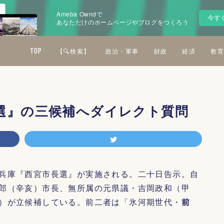
Ameba Owndで
今す
あなただけのホームページやブログをつくろう
TOP
【🔍検索】
政治・軍事
財政
経済
教育
選』の三候補へダイレクト質問
兵庫『西宮市長選』が実施される。二十日告示。自
郎（辛亥）市長、無所属の元県議・吉岡政和（甲
）が立候補している。前二者は「氷河期世代・
前