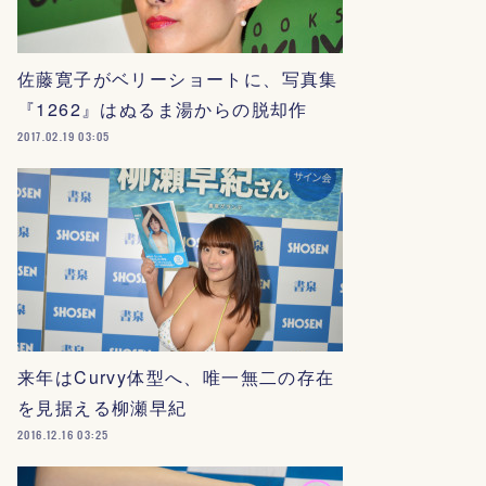
佐藤寛子がベリーショートに、写真集
『1262』はぬるま湯からの脱却作
2017.02.19 03:05
来年はCurvy体型へ、唯一無二の存在
を見据える柳瀬早紀
2016.12.16 03:25