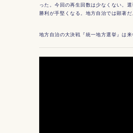
った。今回の再生回数は少なくない。選
勝利が手堅くなる。地方自治では顕著だ
地方自治の大決戦『統一地方選挙』は来