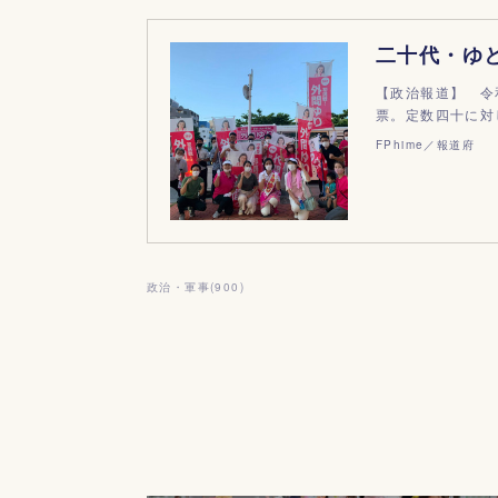
【政治報道】 令
票。定数四十に対
FPhime／報道府
政治・軍事
(
900
)