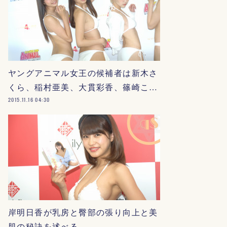
ヤングアニマル女王の候補者は新木さ
くら、稲村亜美、大貫彩香、篠崎こ…
2015.11.16 04:30
岸明日香が乳房と臀部の張り向上と美
肌の秘訣を述べる