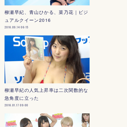
柳瀬早紀、青山ひかる、菜乃花｜ビジ
ュアルクイーン2016
2016.09.14 06:15
柳瀬早紀の人気上昇率は二次関数的な
急角度に立った
2016.01.17 09:00