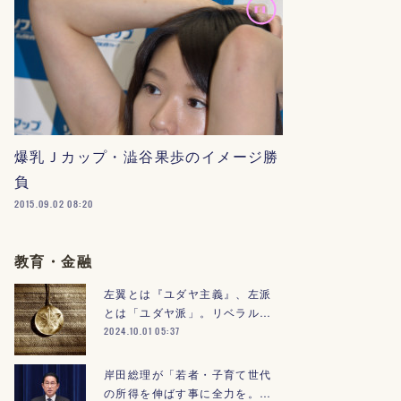
爆乳Ｊカップ・澁谷果歩のイメージ勝
負
2015.09.02 08:20
教育・金融
左翼とは『ユダヤ主義』、左派
とは「ユダヤ派」。リベラル…
2024.10.01 05:37
岸田総理が「若者・子育て世代
の所得を伸ばす事に全力を。…