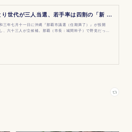
二十代・ゆとり世代が三人当選、若手率は四割の「新 那覇議会」
和三年七月十一日に沖縄『那覇市議選（任期満了）』が投開
し、六十三人が立候補。那覇（市長：城間幹子）で野党だっ…