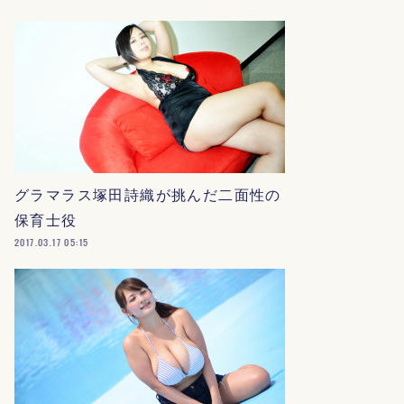
グラマラス塚田詩織が挑んだ二面性の
保育士役
2017.03.17 05:15