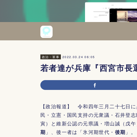
2022.03.24 06:05
政治・軍事
若者達が兵庫『西宮市長
【政治報道】 令和四年三月二十七日に
民・立憲・国民支持の元衆議・石井登志
寅）と維新公認の元県議・増山誠（戊午
期
」、後一者は「氷河期世代・
後期
」。