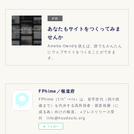
PR
あなたもサイトをつくってみま
せんか
Ameba Owndを使えば、誰でもかんたん
にウェブサイトをつくることができま
す。
FPhime／報道府
FPhime（ｴﾌﾋﾟｰﾊｲﾑ）は、若手世代（四十四
歳まで）を代弁する高所得者・新富裕層（に
成る為）向けの報道。 ※プレスリリース受
付 info@houdoufu.org
フォロー