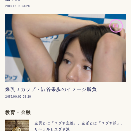
2016.12.16 03:25
爆乳Ｊカップ・澁谷果歩のイメージ勝負
2015.09.02 08:20
教育・金融
左翼とは『ユダヤ主義』、左派とは「ユダヤ派」。
リベラルもユダヤ派