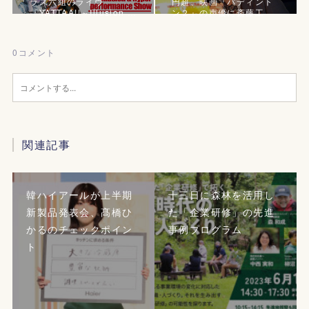
ラス六組のライヴ
円超、映画『パディント
『YATTAA!!～Illusion …
ン２』の声優に斎藤工
0
コメント
関連記事
韓ハイアールが上半期
十三日に森林を活用し
新製品発表会、髙橋ひ
た「企業研修」の先進
かるのチェックポイン
事例プログラム
ト