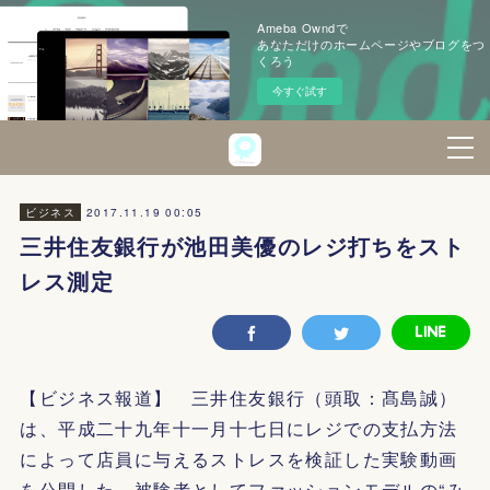
Ameba Owndで
あなただけのホームページやブログをつ
くろう
今すぐ試す
2017.11.19 00:05
ビジネス
三井住友銀行が池田美優のレジ打ちをスト
レス測定
【ビジネス報道】 三井住友銀行（頭取：髙島誠）
は、平成二十九年十一月十七日にレジでの支払方法
によって店員に与えるストレスを検証した実験動画
を公開した。被験者としてファッションモデルの“み