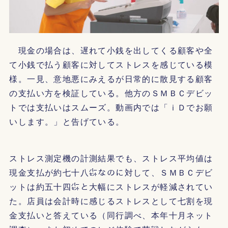
現金の場合は、遅れて小銭を出してくる顧客や全
て小銭で払う顧客に対してストレスを感じている模
様。一見、意地悪にみえるが日常的に散見する顧客
の支払い方を検証している。他方のＳＭＢＣデビッ
トでは支払いはスムーズ。動画内では「ｉＤでお願
いします。」と告げている。
ストレス測定機の計測結果でも、ストレス平均値は
現金支払が約七十八㌫なのに対して、ＳＭＢＣデビ
ットは約五十四㌫と大幅にストレスが軽減されてい
た。店員は会計時に感じるストレスとして七割を現
金支払いと答えている（同行調べ、本年十月ネット