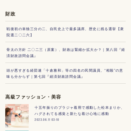
財政
戦後初の単独三分の二、自民史上で最多議席、歴史に残る選挙【衆
院選二〇二六】
骨太の方針 二〇二三（原案）、財政は緊縮か拡大か？｜第八回『経
済財政諮問会議』
頭が悪すぎる経団連「十倉雅和」等の四名の民間議員、“相殺”の意
味も分からず｜第七回『経済財政諮問会議』
高級ファッション・美容
十五年振りのブラジャ着用で感動した松本まりか、
ハグされてる感覚と新たな着け心地に感動
2023.06.11 03:10