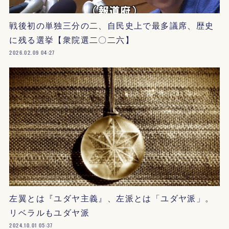
戦後初の単独三分の二、自民史上で最多議席、歴史
に残る選挙【衆院選二〇二六】
2026.02.09 04:27
左翼とは『ユダヤ主義』、左派とは「ユダヤ派」。
リベラルもユダヤ派
2024.10.01 05:37