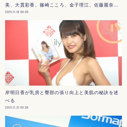
美、大貫彩香、篠崎こころ、金子理江、佐藤麗奈…
2015.11.16 04:30
岸明日香が乳房と臀部の張り向上と美肌の秘訣を述
べる
2015.11.21 03:20