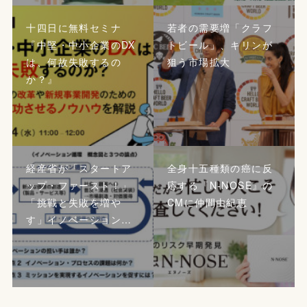
十四日に無料セミナ
若者の需要増「クラフ
『中堅・中小企業のDX
トビール」、キリンが
は、何故失敗するの
狙う市場拡大
か？』
経産省が「スタートア
全身十五種類の癌に反
ップ・ファースト！」
応する『N-NOSE』の
「挑戦と失敗を増や
CMに仲間由紀恵
す」イノベーション…