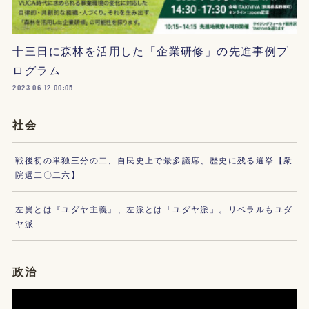
十三日に森林を活用した「企業研修」の先進事例プ
ログラム
2023.06.12 00:05
社会
戦後初の単独三分の二、自民史上で最多議席、歴史に残る選挙【衆
院選二〇二六】
左翼とは『ユダヤ主義』、左派とは「ユダヤ派」。リベラルもユダ
ヤ派
政治