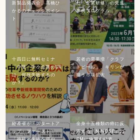
新製品発表会、髙橋ひ
た「企業研修」の先進
かるのチェックポイン
事例プログラム
ト
十四日に無料セミナ
若者の需要増「クラフ
『中堅・中小企業のDX
トビール」、キリンが
は、何故失敗するの
狙う市場拡大
か？』
経産省が「スタートア
全身十五種類の癌に反
ップ・ファースト！」
応する『N-NOSE』の
「挑戦と失敗を増や
CMに仲間由紀恵