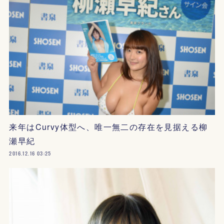
来年はCurvy体型へ、唯一無二の存在を見据える柳
瀬早紀
2016.12.16 03:25