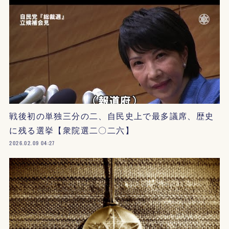
戦後初の単独三分の二、自民史上で最多議席、歴史
に残る選挙【衆院選二〇二六】
2026.02.09 04:27