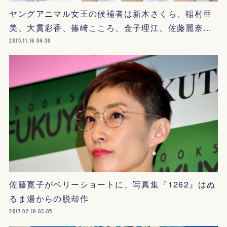
ヤングアニマル女王の候補者は新木さくら、稲村亜
美、大貫彩香、篠崎こころ、金子理江、佐藤麗奈…
2015.11.16 04:30
佐藤寛子がベリーショートに、写真集『1262』はぬ
るま湯からの脱却作
2017.02.19 03:05