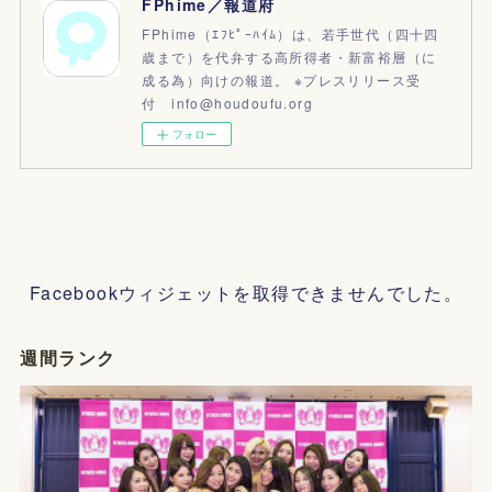
FPhime／報道府
FPhime（ｴﾌﾋﾟｰﾊｲﾑ）は、若手世代（四十四
歳まで）を代弁する高所得者・新富裕層（に
成る為）向けの報道。 ※プレスリリース受
付 info@houdoufu.org
フォロー
Facebookウィジェットを取得できませんでした。
週間ランク