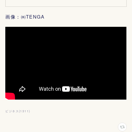
画像：㈱TENGA
ビジネス
(
1311
)