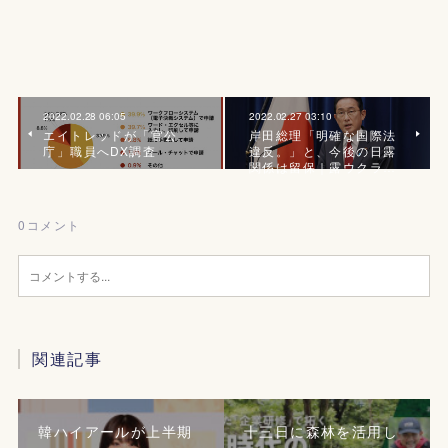
2022.02.28 06:05
2022.02.27 03:10
エイトレッドが「官公
岸田総理「明確な国際法
庁」職員へDX調査
違反。」と、今後の日露
関係は留保｜露ウクラ…
0
コメント
関連記事
韓ハイアールが上半期
十三日に森林を活用し