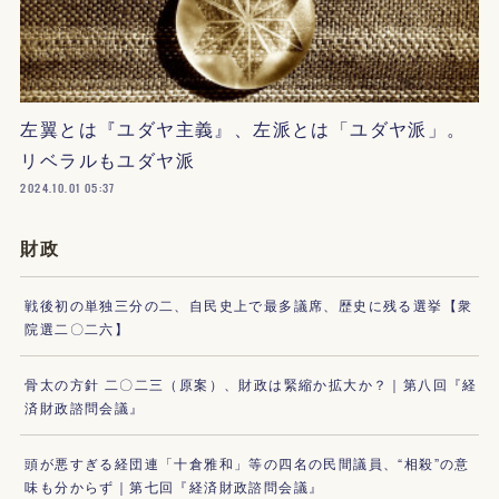
左翼とは『ユダヤ主義』、左派とは「ユダヤ派」。
リベラルもユダヤ派
2024.10.01 05:37
財政
戦後初の単独三分の二、自民史上で最多議席、歴史に残る選挙【衆
院選二〇二六】
骨太の方針 二〇二三（原案）、財政は緊縮か拡大か？｜第八回『経
済財政諮問会議』
頭が悪すぎる経団連「十倉雅和」等の四名の民間議員、“相殺”の意
味も分からず｜第七回『経済財政諮問会議』