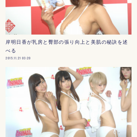
岸明日香が乳房と臀部の張り向上と美肌の秘訣を述
べる
2015.11.21 03:20