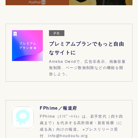
PR
プレミアムプランでもっと自由
なサイトに
Ameba Owndで、広告非表示、画像容量
無制限、ページ数無制限などの機能を開
放しよう。
FPhime／報道府
FPhime（ｴﾌﾋﾟｰﾊｲﾑ）は、若手世代（四十四
歳まで）を代弁する高所得者・新富裕層（に
成る為）向けの報道。 ※プレスリリース受
付 info@houdoufu.org