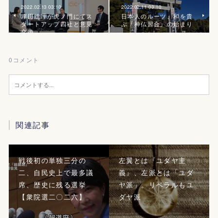
2022.02.13 03:10
2022.02.11 03:10
岸田総理が虎ノ門にてス
日本人のルーツ、和を貴
タートアップ四社と意見
ぶ『神仏習合』の始まり
交換
0
コメント
関連記事
戦後初の単独三分の
左翼とは『ユダヤ主
二、自民史上で最多議
義』、左派とは「ユダ
席、歴史に残る選挙
ヤ派」。リベラルもユ
【衆院選二〇二六】
ダヤ派