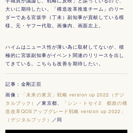
手職員が議論し、戦略に反映」と謳っているので、
大いに期待したい。「構造改革推進チーム」のリー
ダーである宮坂学（丁未）副知事が貢献している模
様。元・ヤフー代取。画像内、画面左上。
ハイムはニュース性が薄い為に取材してないが、積
極的に宮坂副知事がイベント関連のリリースを出し
てきている。こちらも改善を期待したい。
記事：金剛正臣
画像：
「未来の東京」戦略 version up 2022（デジ
タルブック）
／東京都、
「シン・トセイ2 都政の構
造改革QOSアップグレード戦略 version up 2022」
（デジタルブック）
／同