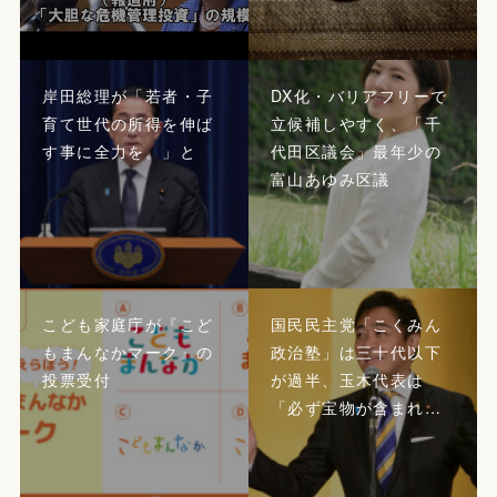
岸田総理が「若者・子
DX化・バリアフリーで
育て世代の所得を伸ば
立候補しやすく、「千
す事に全力を。」と
代田区議会」最年少の
富山あゆみ区議
こども家庭庁が『こど
国民民主党「こくみん
もまんなかマーク』の
政治塾」は三十代以下
投票受付
が過半、玉木代表は
「必ず宝物が含まれ…