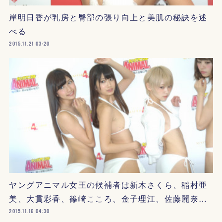
岸明日香が乳房と臀部の張り向上と美肌の秘訣を述
べる
2015.11.21 03:20
ヤングアニマル女王の候補者は新木さくら、稲村亜
美、大貫彩香、篠崎こころ、金子理江、佐藤麗奈…
2015.11.16 04:30