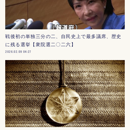
戦後初の単独三分の二、自民史上で最多議席、歴史
に残る選挙【衆院選二〇二六】
2026.02.09 04:27