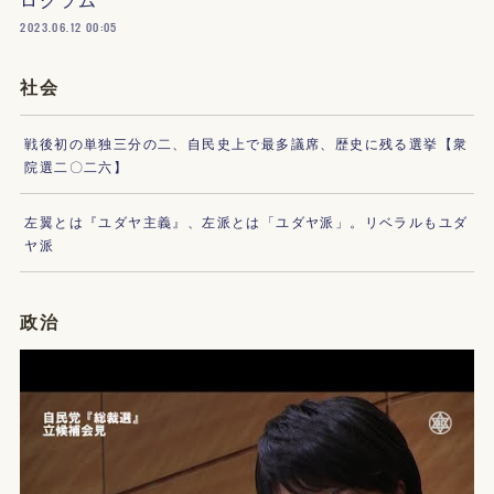
2023.06.12 00:05
社会
戦後初の単独三分の二、自民史上で最多議席、歴史に残る選挙【衆
院選二〇二六】
左翼とは『ユダヤ主義』、左派とは「ユダヤ派」。リベラルもユダ
ヤ派
政治