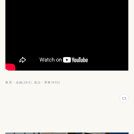
教育・金融
(
260
)
政治・軍事
(
900
)