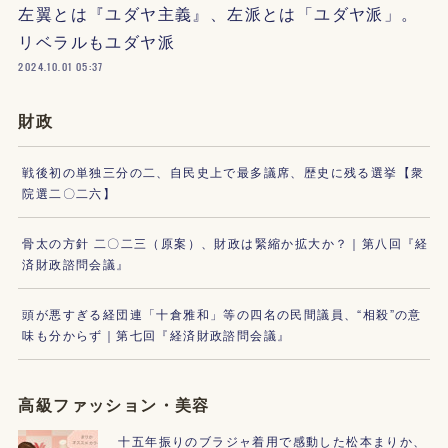
左翼とは『ユダヤ主義』、左派とは「ユダヤ派」。
リベラルもユダヤ派
2024.10.01 05:37
財政
戦後初の単独三分の二、自民史上で最多議席、歴史に残る選挙【衆
院選二〇二六】
骨太の方針 二〇二三（原案）、財政は緊縮か拡大か？｜第八回『経
済財政諮問会議』
頭が悪すぎる経団連「十倉雅和」等の四名の民間議員、“相殺”の意
味も分からず｜第七回『経済財政諮問会議』
高級ファッション・美容
十五年振りのブラジャ着用で感動した松本まりか、