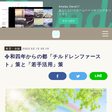
Ameba Owndで
あなただけのホームページやブログをつ
くろう
今すぐ試す
2022.02.12 03:10
教育・金融
令和四年からの都「チルドレンファース
ト」策と「若手活用」策