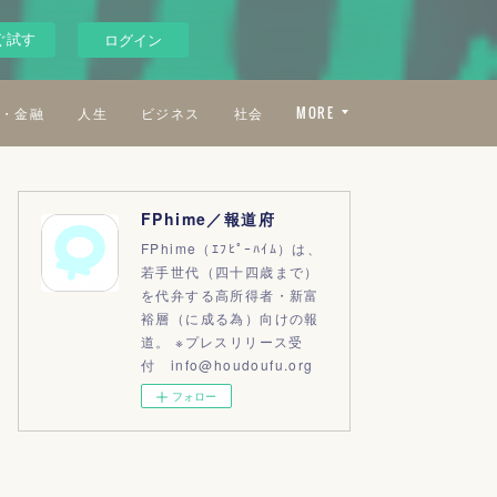
ぐ試す
ログイン
・金融
人生
ビジネス
社会
MORE
FPhime／報道府
FPhime（ｴﾌﾋﾟｰﾊｲﾑ）は、
若手世代（四十四歳まで）
を代弁する高所得者・新富
裕層（に成る為）向けの報
道。 ※プレスリリース受
付 info@houdoufu.org
フォロー