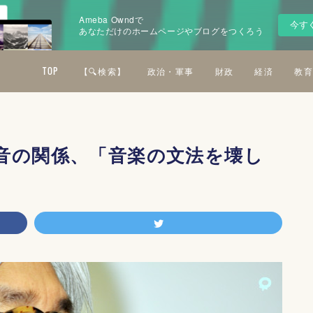
Ameba Owndで
今す
あなただけのホームページやブログをつくろう
TOP
【🔍検索】
政治・軍事
財政
経済
教育
音の関係、「音楽の文法を壊し