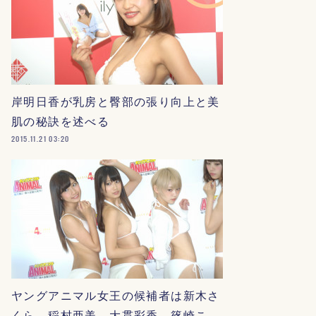
岸明日香が乳房と臀部の張り向上と美
肌の秘訣を述べる
2015.11.21 03:20
ヤングアニマル女王の候補者は新木さ
くら、稲村亜美、大貫彩香、篠崎こ…