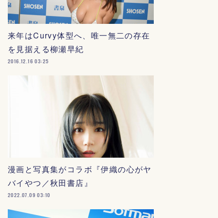
来年はCurvy体型へ、唯一無二の存在
を見据える柳瀬早紀
2016.12.16 03:25
漫画と写真集がコラボ『伊織の心がヤ
バイやつ／秋田書店』
2022.07.09 03:10