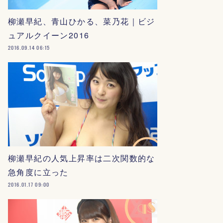
柳瀬早紀、青山ひかる、菜乃花｜ビジ
ュアルクイーン2016
2016.09.14 06:15
柳瀬早紀の人気上昇率は二次関数的な
急角度に立った
2016.01.17 09:00