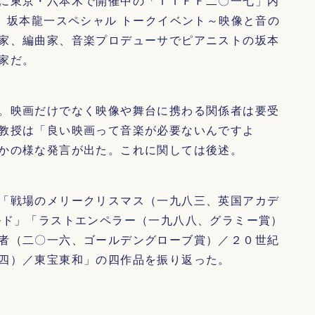
に東京・六本木で開催中の「ＴＩＦＦ二〇一七」内
 坂本龍一スペシャル トークイベント～映像と音の
家、編曲家、音楽プロデューサでピアニストの坂本
家だ。
。映画だけでなく映像や舞台に携わる関係者は要受
教授は「良い映画って音楽が必要ないんですよ
かの様な発言が出た。これに関しては後述。
「戦場のメリークリスマス（一九八三、英国アカデ
ルド」「ラストエンペラー（一九八八、グラミー賞）
者（二〇一六、ゴールデングローブ賞）／２０世紀
四）／東宝東和」の四作品を振り返った。