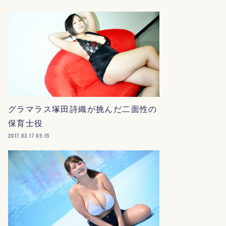
グラマラス塚田詩織が挑んだ二面性の
保育士役
2017.03.17 05:15