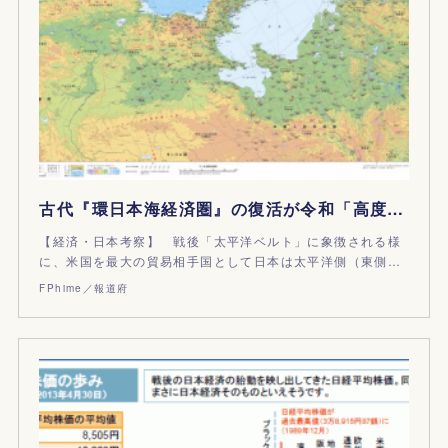
古代『環日本海経済圏』の復活が令和「高度経済成長」の片翼
【経済・日本考察】 戦後「太平洋ベルト」に象徴される様
に、米国を最大の貿易相手国として日本は太平洋側（東側…
FPhime／報道府