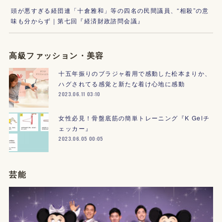
頭が悪すぎる経団連「十倉雅和」等の四名の民間議員、“相殺”の意
味も分からず｜第七回『経済財政諮問会議』
高級ファッション・美容
十五年振りのブラジャ着用で感動した松本まりか、
ハグされてる感覚と新たな着け心地に感動
2023.06.11 03:10
女性必見！骨盤底筋の簡単トレーニング『K Gelチ
ェッカー』
2023.06.05 00:05
芸能