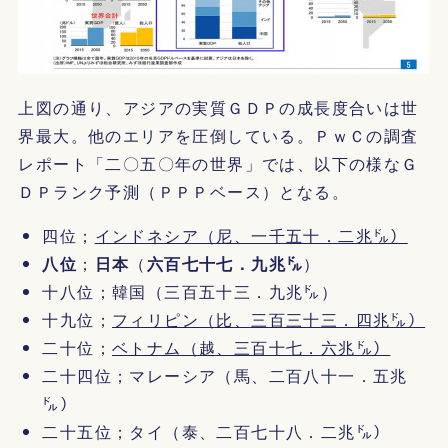
上図の通り、アジアの実質ＧＤＰの成長度合いは世
界最大。他のエリアを圧倒している。ＰｗＣの調査
レポート「二〇五〇年の世界」では、以下の様なＧ
ＤＰランク予測（ＰＰＰベース）となる。
四位；
インドネシア（尼、一千五十．二兆㌦）
八位
；
日本
（
六百七十七．九兆㌦
）
十八位；韓国（三百五十三．九兆㌦）
十九位；
フィリピン（比、三百三十三．四兆㌦）
二十位；
ベトナム（越、三百十七．六兆㌦）
二十四位；マレーシア（馬、二百八十一．五兆
㌦）
二十五位；タイ（泰、二百七十八．二兆㌦）