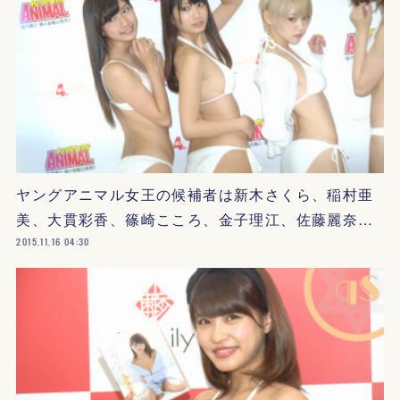
ヤングアニマル女王の候補者は新木さくら、稲村亜
美、大貫彩香、篠崎こころ、金子理江、佐藤麗奈…
2015.11.16 04:30