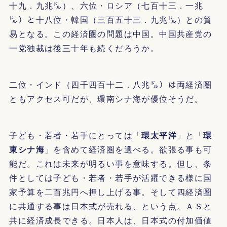
十九．九兆㌦）、六位・ロシア（七百十三．一兆
㌦）と十八位・韓国（三百五十三．九兆㌦）との貿
易となる。この経済圏の問題は中国。中国共産党の
一党独裁は後三十年も続くだろうか。
二位・インド（四千四百十二．八兆㌦）は両経済圏
ともアクセス可だが、環南シナ海が優位そうだ。
子ども・若者・若手にとっては「
環太平洋
」と「
環
東シナ海
」を含めて経済圏を選べる。欲張る事も可
能だ。これは未来が明るい事を意味する。但し、条
件としては子ども・若者・若手が活躍できる様に国
家予算を二百兆円へ押し上げる事。そして四経済圏
に共通する事は日本式が売れる、という点。ＡＳと
共に経済成長できる。日本人は、日本式の付加価値