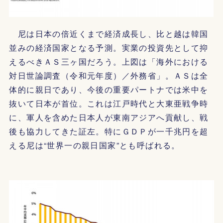
尼は日本の倍近くまで経済成長し、比と越は韓国
並みの経済国家となる予測。実業の投資先として抑
えるべきＡＳ三ヶ国だろう。上図は「海外における
対日世論調査（令和元年度）／外務省」。ＡＳは全
体的に親日であり、今後の重要パートナでは米中を
抜いて日本が首位。これは江戸時代と大東亜戦争時
に、軍人を含めた日本人が東南アジアへ貢献し、戦
後も協力してきた証左。特にＧＤＰが一千兆円を超
える尼は“世界一の親日国家”とも呼ばれる。