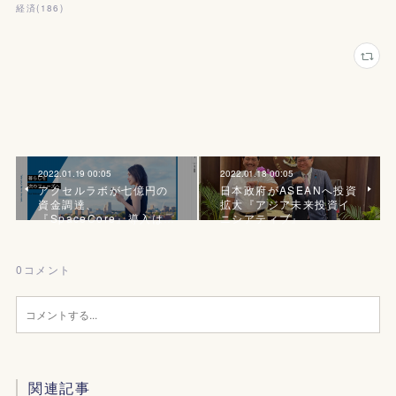
経済
(
186
)
2022.01.19 00:05
2022.01.18 00:05
アクセルラボが七億円の
日本政府がASEANへ投資
資金調達、
拡大『アジア未来投資イ
『SpaceCore』導入は…
ニシアティブ』
0
コメント
関連記事