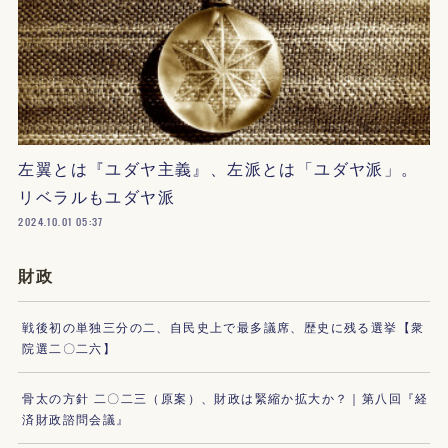
左翼とは『ユダヤ主義』、左派とは「ユダヤ派」。
リベラルもユダヤ派
2024.10.01 05:37
財政
戦後初の単独三分の二、自民史上で最多議席、歴史に残る選挙【衆
院選二〇二六】
骨太の方針 二〇二三（原案）、財政は緊縮か拡大か？｜第八回『経
済財政諮問会議』