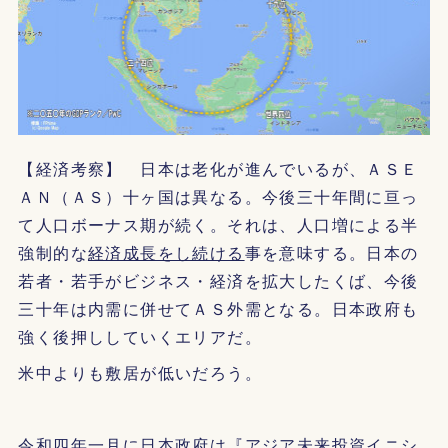
【経済考察】 日本は老化が進んでいるが、ＡＳＥ
ＡＮ（ＡＳ）十ヶ国は異なる。今後三十年間に亘っ
て人口ボーナス期が続く。それは、人口増による半
強制的な
経済成長をし続ける
事を意味する。日本の
若者・若手がビジネス・経済を拡大したくば、今後
三十年は内需に併せてＡＳ外需となる。日本政府も
強く後押ししていくエリアだ。
米中よりも敷居が低いだろう。
令和四年一月に日本政府は『アジア未来投資イニシ