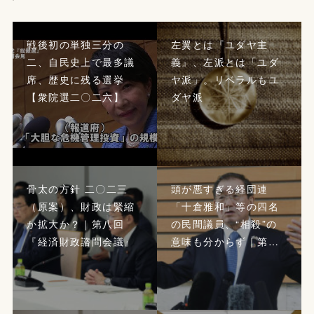
戦後初の単独三分の
左翼とは『ユダヤ主
二、自民史上で最多議
義』、左派とは「ユダ
席、歴史に残る選挙
ヤ派」。リベラルもユ
【衆院選二〇二六】
ダヤ派
骨太の方針 二〇二三
頭が悪すぎる経団連
（原案）、財政は緊縮
「十倉雅和」等の四名
か拡大か？｜第八回
の民間議員、“相殺”の
『経済財政諮問会議』
意味も分からず｜第…