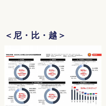
＜尼・比・越＞