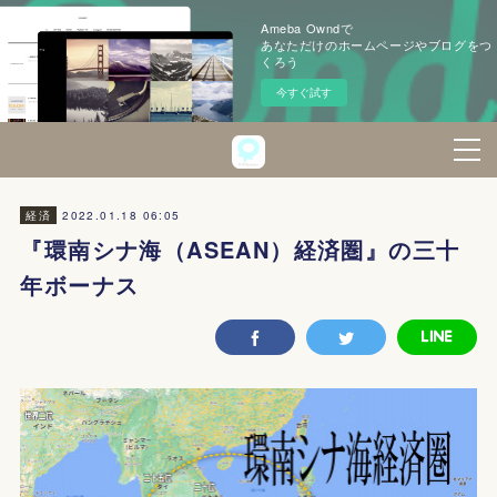
Ameba Owndで
あなただけのホームページやブログをつ
くろう
今すぐ試す
2022.01.18 06:05
経済
『環南シナ海（ASEAN）経済圏』の三十
年ボーナス