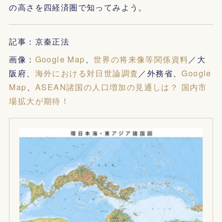
の高さを四経済圏で知ってみよう。
記事：京秦正法
画像：
Google Map
、
世界の将来像等関係資料
／大
阪府、
海外における対日世論調査
／外務省、
Google
Map
、
ASEAN諸国の人口増加の見通しは？ 国内市
場拡大が期待！