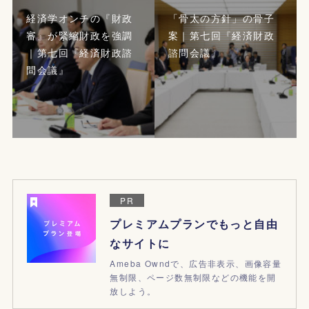
経済学オンチの『財政
「骨太の方針」の骨子
審』が緊縮財政を強調
案｜第七回『経済財政
｜第七回『経済財政諮
諮問会議』
問会議』
PR
プレミアムプランでもっと自由
なサイトに
Ameba Owndで、広告非表示、画像容量
無制限、ページ数無制限などの機能を開
放しよう。