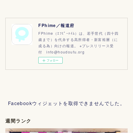
FPhime／報道府
FPhime（ｴﾌﾋﾟｰﾊｲﾑ）は、若手世代（四十四
歳まで）を代弁する高所得者・新富裕層（に
成る為）向けの報道。 ※プレスリリース受
付 info@houdoufu.org
フォロー
Facebookウィジェットを取得できませんでした。
週間ランク