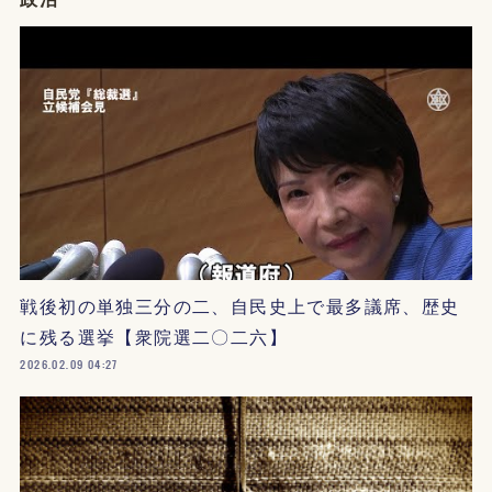
戦後初の単独三分の二、自民史上で最多議席、歴史
に残る選挙【衆院選二〇二六】
2026.02.09 04:27