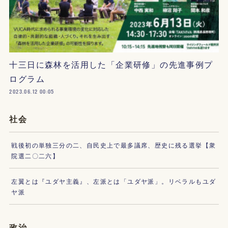
十三日に森林を活用した「企業研修」の先進事例プ
ログラム
2023.06.12 00:05
社会
戦後初の単独三分の二、自民史上で最多議席、歴史に残る選挙【衆
院選二〇二六】
左翼とは『ユダヤ主義』、左派とは「ユダヤ派」。リベラルもユダ
ヤ派
政治