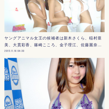
ヤングアニマル女王の候補者は新木さくら、稲村亜
美、大貫彩香、篠崎こころ、金子理江、佐藤麗奈…
2015.11.16 04:30