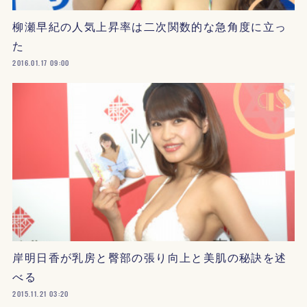
柳瀬早紀の人気上昇率は二次関数的な急角度に立っ
た
2016.01.17 09:00
岸明日香が乳房と臀部の張り向上と美肌の秘訣を述
べる
2015.11.21 03:20