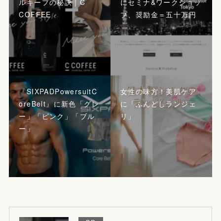
ルキープの秘訣｜C
にセミナ&ワークショッ
COFFEE
プ、奨励金＝五十万円
『SIXPADPowersuitC
女性の味方！美肌ケア
oreBelt』に新色「グレ
に「ふんどしランジェ
ー」「ピンク」「ブル
リ」
ー」