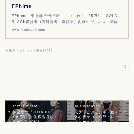
FPhime
FPhime、東京都 千代田区 - 「いいね！」35万件 - GOLD～
BLACK保持者（高所得者・富裕層）向けのビジネス・芸能…
www.facebook.com
高級ファッション・美容
(
308
)
2017.10.27 03:05
2017.10.26 03:05
気品増す『JOTARO
元グラビアモデル・佐々
SAITO』、集客倍増して
木心音がコンペ部でレッ
レディ・ガガも
ドカーペット、一九八…