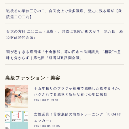
戦後初の単独三分の二、自民史上で最多議席、歴史に残る選挙【衆
院選二〇二六】
骨太の方針 二〇二三（原案）、財政は緊縮か拡大か？｜第八回『経
済財政諮問会議』
頭が悪すぎる経団連「十倉雅和」等の四名の民間議員、“相殺”の意
味も分からず｜第七回『経済財政諮問会議』
高級ファッション・美容
十五年振りのブラジャ着用で感動した松本まりか、
ハグされてる感覚と新たな着け心地に感動
2023.06.11 03:10
女性必見！骨盤底筋の簡単トレーニング『K Gelチ
ェッカー』
2023.06.05 00:05