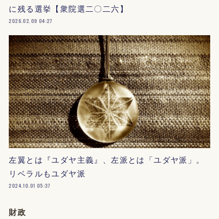
に残る選挙【衆院選二〇二六】
2026.02.09 04:27
左翼とは『ユダヤ主義』、左派とは「ユダヤ派」。
リベラルもユダヤ派
2024.10.01 05:37
財政