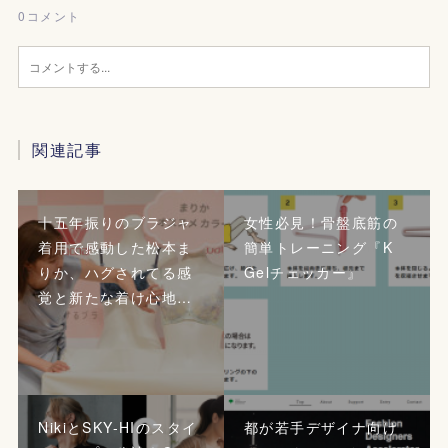
0
コメント
関連記事
十五年振りのブラジャ
女性必見！骨盤底筋の
着用で感動した松本ま
簡単トレーニング『K
りか、ハグされてる感
Gelチェッカー』
覚と新たな着け心地…
NikiとSKY-HIのスタイ
都が若手デザイナ向け