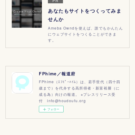
PR
あなたもサイトをつくってみま
せんか
Ameba Owndを使えば、誰でもかんたん
にウェブサイトをつくることができま
す。
FPhime／報道府
FPhime（ｴﾌﾋﾟｰﾊｲﾑ）は、若手世代（四十四
歳まで）を代弁する高所得者・新富裕層（に
成る為）向けの報道。 ※プレスリリース受
付 info@houdoufu.org
フォロー