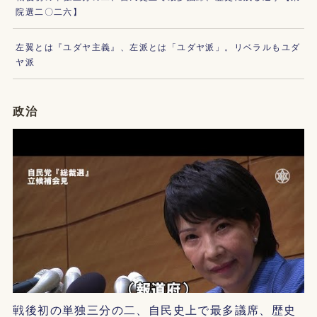
院選二〇二六】
左翼とは『ユダヤ主義』、左派とは「ユダヤ派」。リベラルもユダ
ヤ派
政治
戦後初の単独三分の二、自民史上で最多議席、歴史