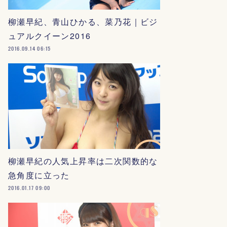
柳瀬早紀、青山ひかる、菜乃花｜ビジ
ュアルクイーン2016
2016.09.14 06:15
柳瀬早紀の人気上昇率は二次関数的な
急角度に立った
2016.01.17 09:00