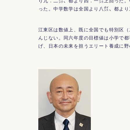
り九．二㌽、都より四．一㌽上回った。
った。中学数学は全国より八㌽、都より
江東区は数値上、既に全国でも特別区（
んじない。同六年度の目標値は小学で都
げ、日本の未来を担うエリート養成に野