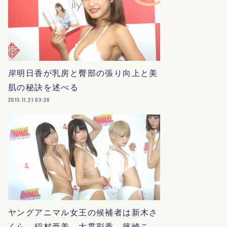
岸明日香が乳房と臀部の張り向上と美
肌の秘訣を述べる
2015.11.21 03:20
ヤングアニマル女王の候補者は新木さ
くら、稲村亜美、大貫彩香、篠崎こ…