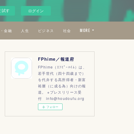
ぐ試す
ログイン
・金融
人生
ビジネス
社会
MORE
FPhime／報道府
FPhime（ｴﾌﾋﾟｰﾊｲﾑ）は、
若手世代（四十四歳まで）
を代弁する高所得者・新富
裕層（に成る為）向けの報
道。 ※プレスリリース受
付 info@houdoufu.org
フォロー