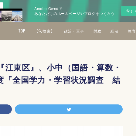
Ameba Owndで
今す
あなただけのホームページやブログをつくろう
TOP
【🔍検索】
政治・軍事
財政
経済
教育
『江東区』、小中（国語・算数・
度『全国学力・学習状況調査 結