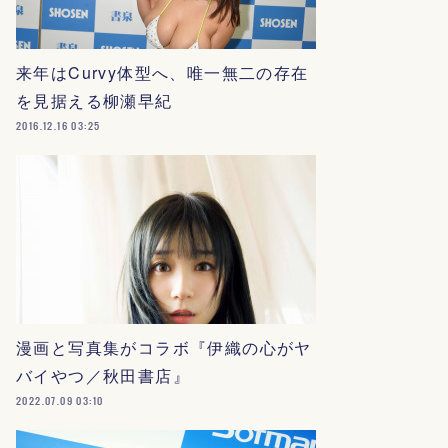
来年はCurvy体型へ、唯一無二の存在
を見据える柳瀬早紀
2016.12.16 03:25
漫画と写真集がコラボ『伊織の心がヤ
バイやつ／秋田書店』
2022.07.09 03:10