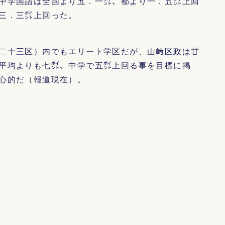
中学国語は全国より五．一㌽、都より一．五㌽上回
三．三㌽上回った。
二十三区）内でもエリート学区だが、山﨑区政は甘
平均よりも七㌽、中学で五㌽上回る事を目標に掲
心的だ（報道現在）。