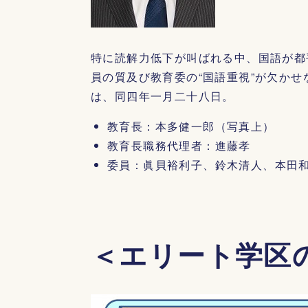
特に読解力低下が叫ばれる中、国語が都
員の質及び教育委の“国語重視”が欠か
は、同四年一月二十八日。
教育長：本多健一郎（写真上）
教育長職務代理者：進藤孝
委員：眞貝裕利子、鈴木清人、本田
＜エリート学区