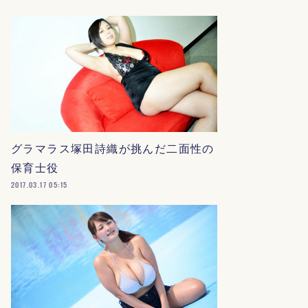
グラマラス塚田詩織が挑んだ二面性の
保育士役
2017.03.17 05:15