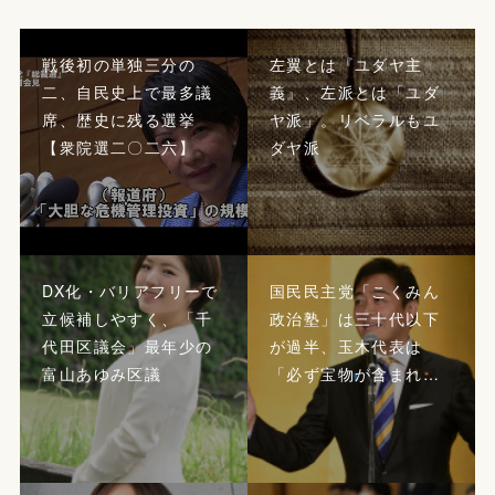
戦後初の単独三分の
左翼とは『ユダヤ主
二、自民史上で最多議
義』、左派とは「ユダ
席、歴史に残る選挙
ヤ派」。リベラルもユ
【衆院選二〇二六】
ダヤ派
DX化・バリアフリーで
国民民主党「こくみん
立候補しやすく、「千
政治塾」は三十代以下
代田区議会」最年少の
が過半、玉木代表は
富山あゆみ区議
「必ず宝物が含まれ…