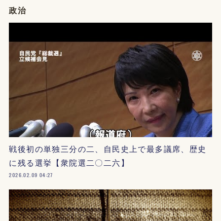
政治
戦後初の単独三分の二、自民史上で最多議席、歴史
に残る選挙【衆院選二〇二六】
2026.02.09 04:27