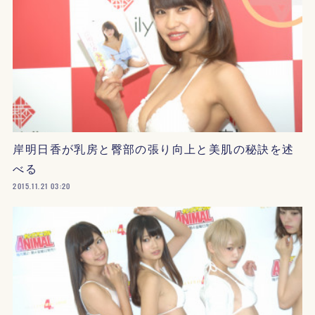
岸明日香が乳房と臀部の張り向上と美肌の秘訣を述
べる
2015.11.21 03:20