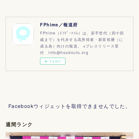
FPhime／報道府
FPhime（ｴﾌﾋﾟｰﾊｲﾑ）は、若手世代（四十四
歳まで）を代弁する高所得者・新富裕層（に
成る為）向けの報道。 ※プレスリリース受
付 info@houdoufu.org
フォロー
Facebookウィジェットを取得できませんでした。
週間ランク