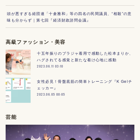
頭が悪すぎる経団連「十倉雅和」等の四名の民間議員、“相殺”の意
味も分からず｜第七回『経済財政諮問会議』
高級ファッション・美容
十五年振りのブラジャ着用で感動した松本まりか、
ハグされてる感覚と新たな着け心地に感動
2023.06.11 03:10
女性必見！骨盤底筋の簡単トレーニング『K Gelチ
ェッカー』
2023.06.05 00:05
芸能