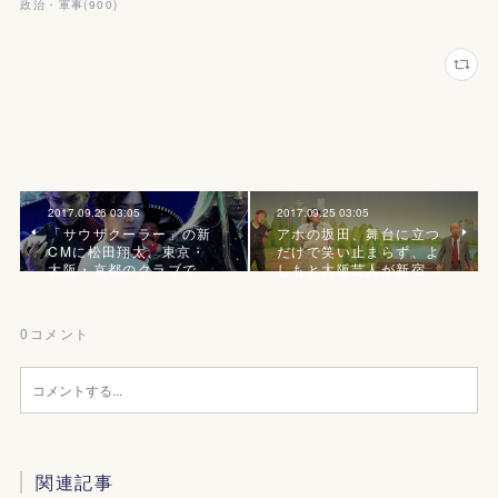
政治・軍事
(
900
)
2017.09.26 03:05
2017.09.25 03:05
「サウザクーラー」の新
アホの坂田、舞台に立つ
CMに松田翔太、東京・
だけで笑い止まらず、よ
大阪・京都のクラブで…
しもと大阪芸人が新宿…
0
コメント
関連記事