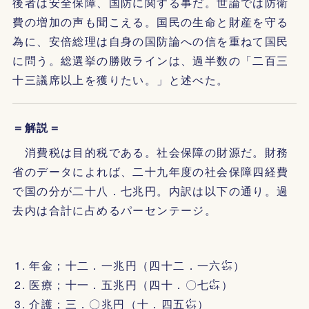
後者は安全保障、国防に関する事だ。世論では防衛
費の増加の声も聞こえる。国民の生命と財産を守る
為に、安倍総理は自身の国防論への信を重ねて国民
に問う。総選挙の勝敗ラインは、過半数の「二百三
十三議席以上を獲りたい。」と述べた。
＝解説＝
消費税は目的税である。社会保障の財源だ。財務
省のデータによれば、二十九年度の社会保障四経費
で国の分が二十八．七兆円。内訳は以下の通り。過
去内は合計に占めるパーセンテージ。
年金；十二．一兆円（四十二．一六㌫）
医療；十一．五兆円（四十．〇七㌫）
介護；三．〇兆円（十．四五㌫）