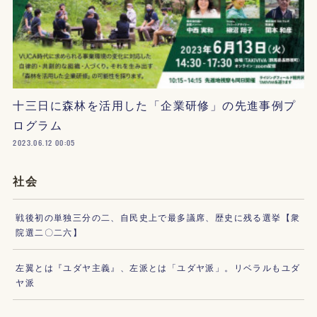
十三日に森林を活用した「企業研修」の先進事例プ
ログラム
2023.06.12 00:05
社会
戦後初の単独三分の二、自民史上で最多議席、歴史に残る選挙【衆
院選二〇二六】
左翼とは『ユダヤ主義』、左派とは「ユダヤ派」。リベラルもユダ
ヤ派