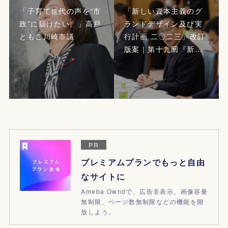
「子育て世代の声を“市
「新しい資本主義のグ
政”に届けたい。」高戸
ランドデザイン及び実
ともこ川崎市議
行計画 二〇二三」改訂
版案｜第十九回『新…
PR
プレミアムプランでもっと自由
なサイトに
Ameba Owndで、広告非表示、画像容量
無制限、ページ数無制限などの機能を開
放しよう。