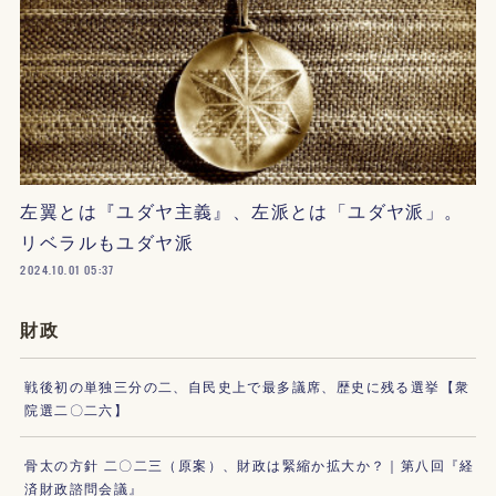
左翼とは『ユダヤ主義』、左派とは「ユダヤ派」。
リベラルもユダヤ派
2024.10.01 05:37
財政
戦後初の単独三分の二、自民史上で最多議席、歴史に残る選挙【衆
院選二〇二六】
骨太の方針 二〇二三（原案）、財政は緊縮か拡大か？｜第八回『経
済財政諮問会議』