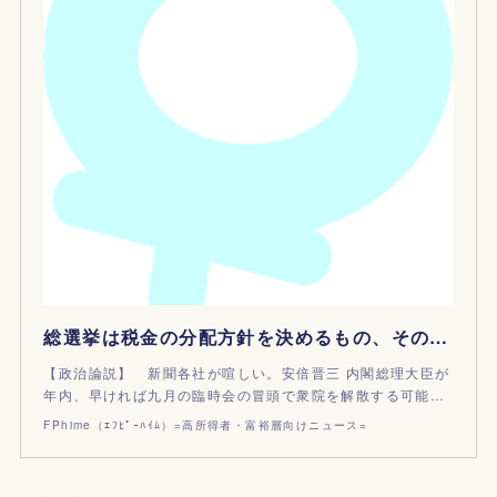
総選挙は税金の分配方針を決めるもの、その政党は自身にメリットがあるか
【政治論説】 新聞各社が喧しい。安倍晋三 内閣総理大臣が
年内、早ければ九月の臨時会の冒頭で衆院を解散する可能…
FPhime（ｴﾌﾋﾟｰﾊｲﾑ）=高所得者・富裕層向けニュース=