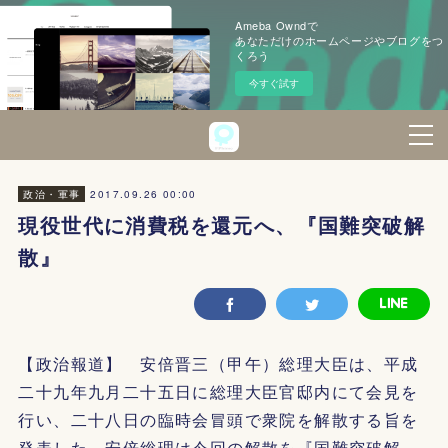
Ameba Owndで
あなただけのホームページやブログをつ
くろう
今すぐ試す
2017.09.26 00:00
政治・軍事
現役世代に消費税を還元へ、『国難突破解
散』
【政治報道】 安倍晋三（甲午）総理大臣は、平成
二十九年九月二十五日に総理大臣官邸内にて会見を
行い、二十八日の臨時会冒頭で衆院を解散する旨を
発表した。安倍総理は今回の解散を『国難突破解