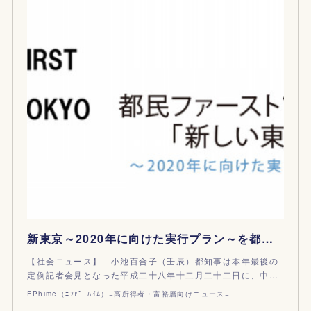
新東京～2020年に向けた実行プラン～を都が策定
【社会ニュース】 小池百合子（壬辰）都知事は本年最後の
定例記者会見となった平成二十八年十二月二十二日に、中…
FPhime（ｴﾌﾋﾟｰﾊｲﾑ）=高所得者・富裕層向けニュース=