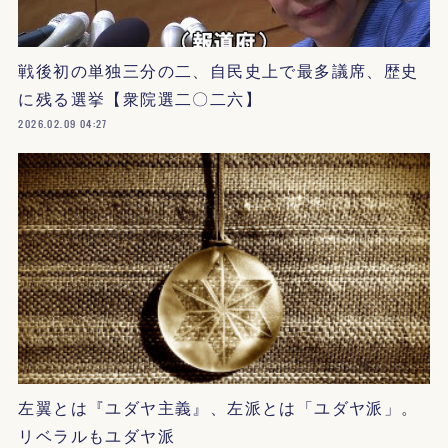
戦後初の単独三分の二、自民史上で最多議席、歴史
に残る選挙【衆院選二〇二六】
2026.02.09 04:27
左翼とは『ユダヤ主義』、左派とは「ユダヤ派」。
リベラルもユダヤ派