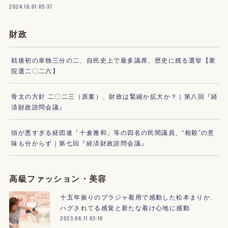
2024.10.01 05:37
財政
戦後初の単独三分の二、自民史上で最多議席、歴史に残る選挙【衆
院選二〇二六】
骨太の方針 二〇二三（原案）、財政は緊縮か拡大か？｜第八回『経
済財政諮問会議』
頭が悪すぎる経団連「十倉雅和」等の四名の民間議員、“相殺”の意
味も分からず｜第七回『経済財政諮問会議』
高級ファッション・美容
十五年振りのブラジャ着用で感動した松本まりか、
ハグされてる感覚と新たな着け心地に感動
2023.06.11 03:10