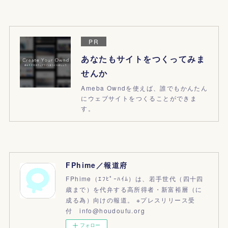
PR
あなたもサイトをつくってみま
せんか
Ameba Owndを使えば、誰でもかんたん
にウェブサイトをつくることができま
す。
FPhime／報道府
FPhime（ｴﾌﾋﾟｰﾊｲﾑ）は、若手世代（四十四
歳まで）を代弁する高所得者・新富裕層（に
成る為）向けの報道。 ※プレスリリース受
付 info@houdoufu.org
フォロー