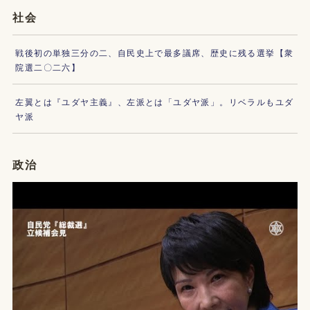
社会
戦後初の単独三分の二、自民史上で最多議席、歴史に残る選挙【衆
院選二〇二六】
左翼とは『ユダヤ主義』、左派とは「ユダヤ派」。リベラルもユダ
ヤ派
政治