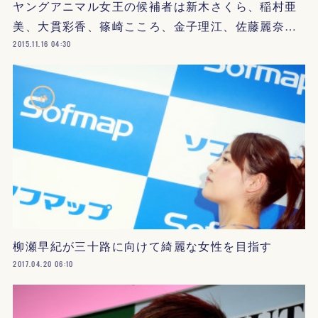
ヤングアニマル女王の候補者は新木さくら、稲村亜
美、大貫彩香、篠崎こころ、金子理江、佐藤麗奈…
2015.11.16 04:30
柳瀬早紀が三十路に向けて綺麗な女性を目指す
2017.04.20 06:10