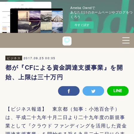
Ameba Owndで
あなただけのホームページやブログをつ
くろう
今すぐ試す
2017.09.25 00:05
ビジネス
都が『CFによる資金調達支援事業』を開
始、上限は三十万円
【ビジネス報道】 東京都（知事：小池百合子）
は、平成二十九年十月二日より二十九年度の新規事
業として『クラウド ファンディングを活用した資金
調達支援事業』を開始する旨を九月二十二日に公表