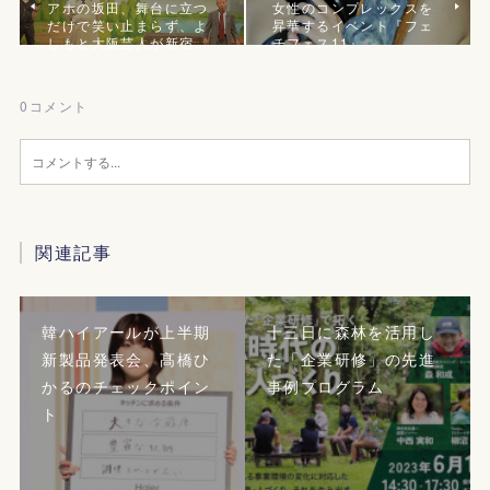
アホの坂田、舞台に立つ
女性のコンプレックスを
だけで笑い止まらず、よ
昇華するイベント『フェ
しもと大阪芸人が新宿…
チフェス11』
0
コメント
関連記事
韓ハイアールが上半期
十三日に森林を活用し
新製品発表会、髙橋ひ
た「企業研修」の先進
かるのチェックポイン
事例プログラム
ト