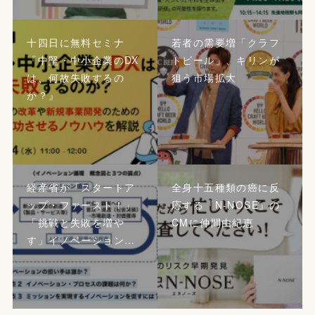
十四日に無料セミナ
若者の需要増「クラフ
『中堅・中小企業のDX
トビール」、キリンが
は、何故失敗するの
狙う市場拡大
か？』
経産省が「スタートア
全身十五種類の癌に反
ップ・ファースト！」
応する『N-NOSE』の
「挑戦と失敗を増や
CMに仲間由紀恵
す」イノベーション…