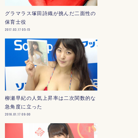
グラマラス塚田詩織が挑んだ二面性の
保育士役
2017.03.17 05:15
柳瀬早紀の人気上昇率は二次関数的な
急角度に立った
2016.01.17 09:00