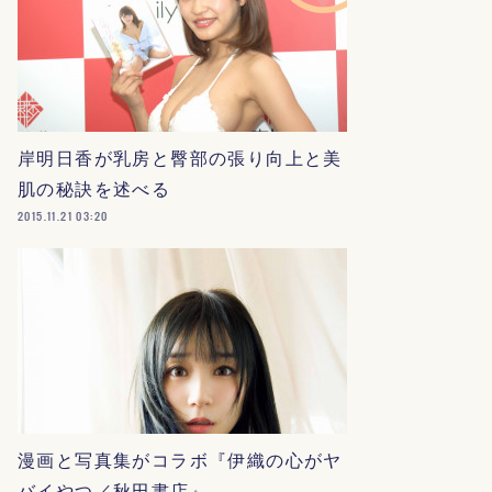
岸明日香が乳房と臀部の張り向上と美
肌の秘訣を述べる
2015.11.21 03:20
漫画と写真集がコラボ『伊織の心がヤ
バイやつ／秋田書店』