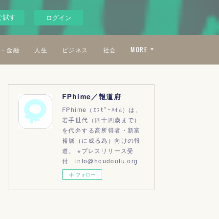
ぐ試す
ログイン
・金融
人生
ビジネス
社会
MORE
FPhime／報道府
FPhime（ｴﾌﾋﾟｰﾊｲﾑ）は、
若手世代（四十四歳まで）
を代弁する高所得者・新富
裕層（に成る為）向けの報
道。 ※プレスリリース受
付 info@houdoufu.org
フォロー