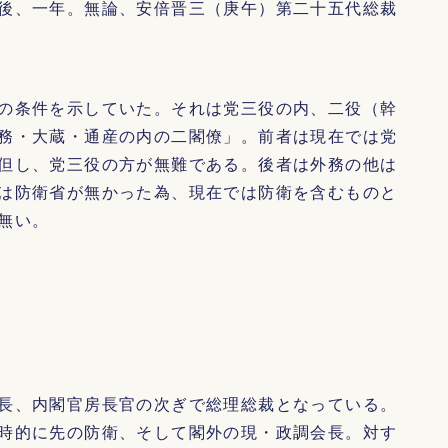
後、一年。無論、安倍晋三（庚午）第二十五代総裁
の条件を示していた。それは党三役の内、二役（幹
務・大蔵・通産の内の二閣僚」。前者は現在では党
但し、党三役の方が無難である。後者は外務の他は
は防衛省が無かった為、現在では防衛を含むものと
無い。
長、内閣官房長官の次ぎで総理総裁となっている。
時的に先の防衛、そして閣外の現・政調会長。対す