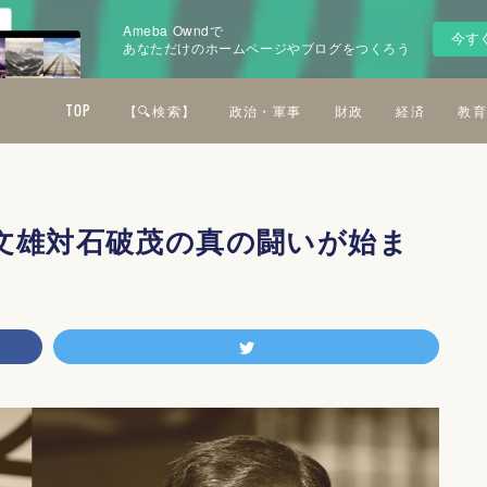
Ameba Owndで
今す
あなただけのホームページやブログをつくろう
TOP
【🔍検索】
政治・軍事
財政
経済
教育
文雄対石破茂の真の闘いが始ま