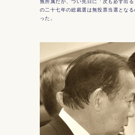
無所属だが、つい先日に「次も必ず出る
の二十七年の総裁選は無投票当選となる
った。