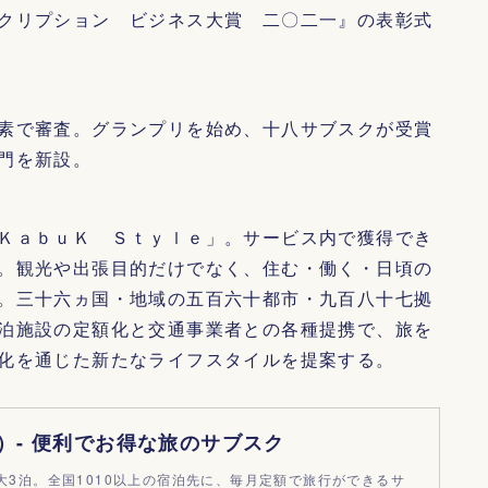
クリプション ビジネス大賞 二〇二一』の表彰式
素で審査。グランプリを始め、十八サブスクが受賞
門を新設。
ＫａｂｕＫ Ｓｔｙｌｅ」。サービス内で獲得でき
。観光や出張目的だけでなく、住む・働く・日頃の
。三十六ヵ国・地域の五百六十都市・九百八十七拠
泊施設の定額化と交通事業者との各種提携で、旅を
化を通じた新たなライフスタイルを提案する。
フ）- 便利でお得な旅のサブスク
最大3泊。全国1010以上の宿泊先に、毎月定額で旅行ができるサ