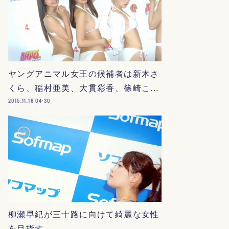
ヤングアニマル女王の候補者は新木さ
くら、稲村亜美、大貫彩香、篠崎こ…
2015.11.16 04:30
柳瀬早紀が三十路に向けて綺麗な女性
を目指す