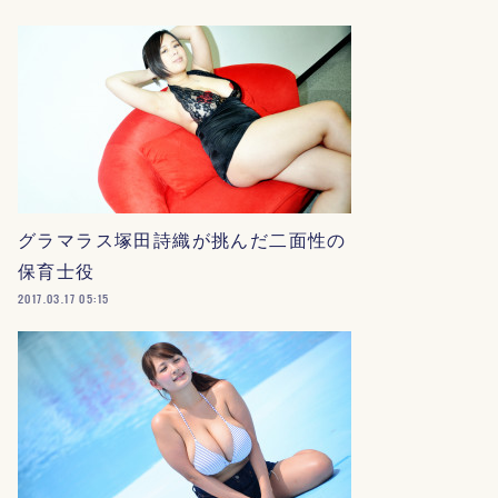
グラマラス塚田詩織が挑んだ二面性の
保育士役
2017.03.17 05:15