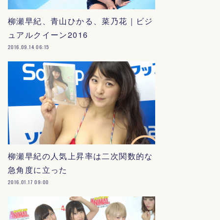
柳瀬早紀、青山ひかる、菜乃花｜ビジ
ュアルクイーン2016
2016.09.14 06:15
柳瀬早紀の人気上昇率は二次関数的な
急角度に立った
2016.01.17 09:00