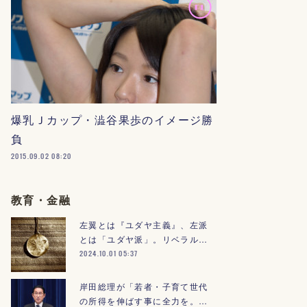
爆乳Ｊカップ・澁谷果歩のイメージ勝
負
2015.09.02 08:20
教育・金融
左翼とは『ユダヤ主義』、左派
とは「ユダヤ派」。リベラル…
2024.10.01 05:37
岸田総理が「若者・子育て世代
の所得を伸ばす事に全力を。…