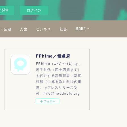
ぐ試す
ログイン
・金融
人生
ビジネス
社会
MORE
FPhime／報道府
FPhime（ｴﾌﾋﾟｰﾊｲﾑ）は、
若手世代（四十四歳まで）
を代弁する高所得者・新富
裕層（に成る為）向けの報
道。 ※プレスリリース受
付 info@houdoufu.org
フォロー