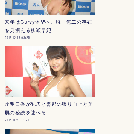
来年はCurvy体型へ、唯一無二の存在
を見据える柳瀬早紀
2016.12.16 03:25
岸明日香が乳房と臀部の張り向上と美
肌の秘訣を述べる
2015.11.21 03:20