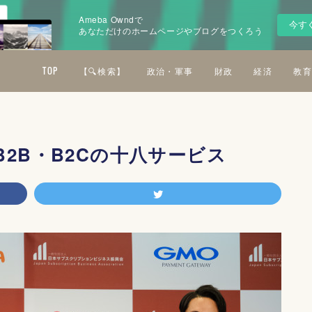
Ameba Owndで
今す
あなただけのホームページやブログをつくろう
TOP
【🔍検索】
政治・軍事
財政
経済
教育
2B・B2Cの十八サービス