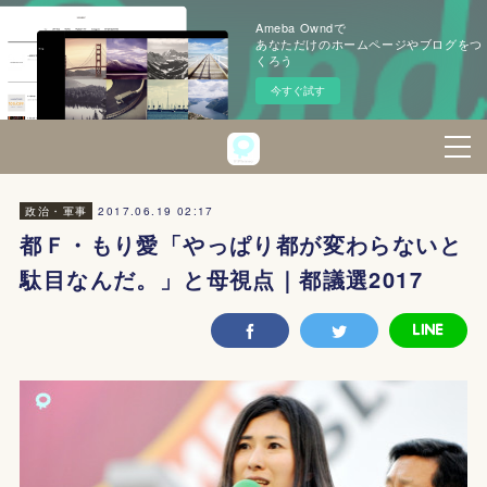
Ameba Owndで
あなただけのホームページやブログをつ
くろう
今すぐ試す
2017.06.19 02:17
政治・軍事
都Ｆ・もり愛「やっぱり都が変わらないと
駄目なんだ。」と母視点｜都議選2017