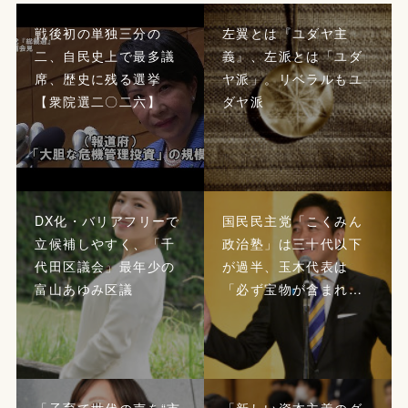
戦後初の単独三分の
左翼とは『ユダヤ主
二、自民史上で最多議
義』、左派とは「ユダ
席、歴史に残る選挙
ヤ派」。リベラルもユ
【衆院選二〇二六】
ダヤ派
DX化・バリアフリーで
国民民主党「こくみん
立候補しやすく、「千
政治塾」は三十代以下
代田区議会」最年少の
が過半、玉木代表は
富山あゆみ区議
「必ず宝物が含まれ…
「子育て世代の声を“市
「新しい資本主義のグ