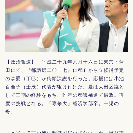
【政治報道】 平成二十九年六月十六日に東京・蒲
田にて、『都議選二〇一七』に都Ｆから立候補予定
の森愛（丁巳）が街頭演説を行った。応援には小池
百合子（壬辰）代表が駆け付けた。愛は大田区議と
して三期の経験をもち、昨年の都議補選で惜敗。再
度の挑戦となる。「専修大」経済学部卒。一児の
母。
「本当に必要な所に制度が届いてない。やっぱり東