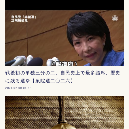
戦後初の単独三分の二、自民史上で最多議席、歴史
に残る選挙【衆院選二〇二六】
2026.02.09 04:27