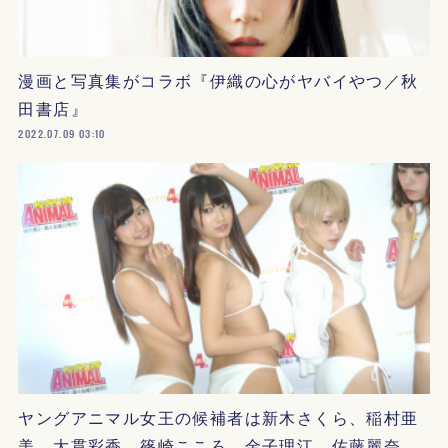
漫画と写真集がコラボ『伊織の心がヤバイやつ／秋
田書店』
2022.07.09 03:10
ヤングアニマル女王の候補者は新木さくら、稲村亜
美、大貫彩香、篠崎こころ、金子理江、佐藤麗奈…