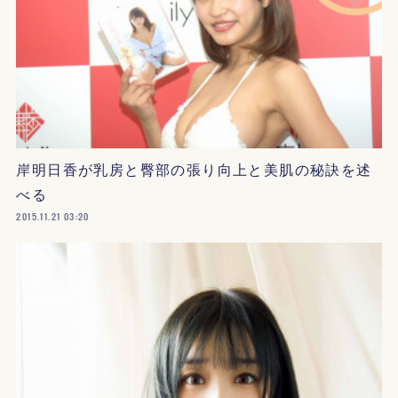
岸明日香が乳房と臀部の張り向上と美肌の秘訣を述
べる
2015.11.21 03:20