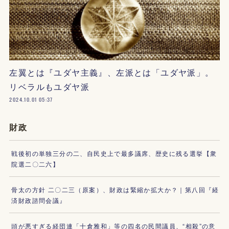
左翼とは『ユダヤ主義』、左派とは「ユダヤ派」。
リベラルもユダヤ派
2024.10.01 05:37
財政
戦後初の単独三分の二、自民史上で最多議席、歴史に残る選挙【衆
院選二〇二六】
骨太の方針 二〇二三（原案）、財政は緊縮か拡大か？｜第八回『経
済財政諮問会議』
頭が悪すぎる経団連「十倉雅和」等の四名の民間議員、“相殺”の意