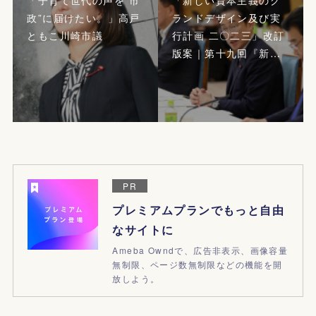
政”に届けたい。」高戸
ランドデザイン及び実
ともこ川崎市議
行計画 二〇二三」改訂
版案｜第十九回『新…
PR
プレミアムプランでもっと自由
なサイトに
Ameba Owndで、広告非表示、画像容量
無制限、ページ数無制限などの機能を開
放しよう。