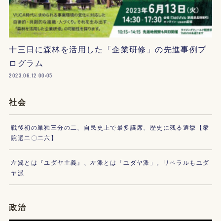
十三日に森林を活用した「企業研修」の先進事例プ
ログラム
2023.06.12 00:05
社会
戦後初の単独三分の二、自民史上で最多議席、歴史に残る選挙【衆
院選二〇二六】
左翼とは『ユダヤ主義』、左派とは「ユダヤ派」。リベラルもユダ
ヤ派
政治