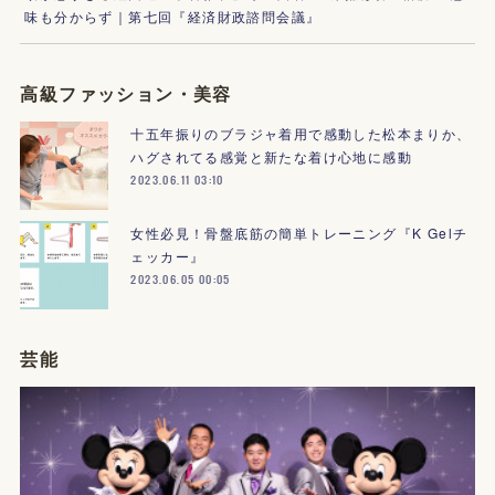
味も分からず｜第七回『経済財政諮問会議』
高級ファッション・美容
十五年振りのブラジャ着用で感動した松本まりか、
ハグされてる感覚と新たな着け心地に感動
2023.06.11 03:10
女性必見！骨盤底筋の簡単トレーニング『K Gelチ
ェッカー』
2023.06.05 00:05
芸能