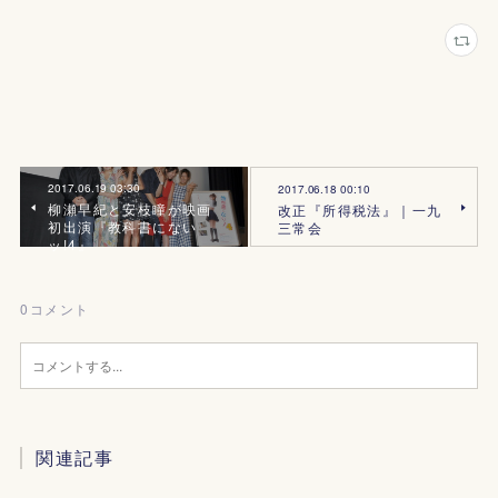
2017.06.19 03:30
2017.06.18 00:10
柳瀬早紀と安枝瞳が映画
改正『所得税法』｜一九
初出演『教科書にない
三常会
ッ!4』
0
コメント
関連記事