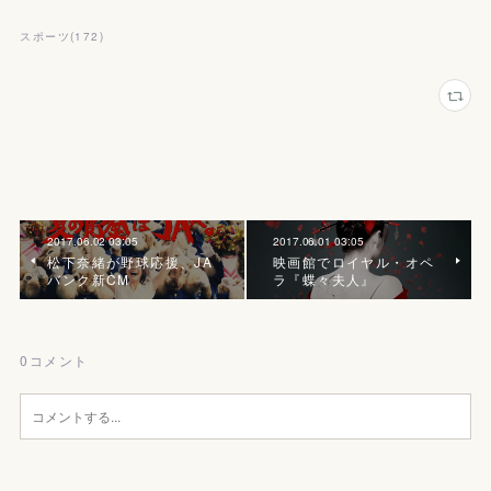
スポーツ
(
172
)
2017.06.02 03:05
2017.06.01 03:05
松下奈緒が野球応援、JA
映画館でロイヤル・オペ
バンク新CM
ラ『蝶々夫人』
0
コメント