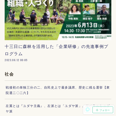
十三日に森林を活用した「企業研修」の先進事例プ
ログラム
2023.06.12 00:05
社会
戦後初の単独三分の二、自民史上で最多議席、歴史に残る選挙【衆
院選二〇二六】
左翼とは『ユダヤ主義』、左派とは「ユダヤ派」。リベラルもユダ
フォロー
ヤ派