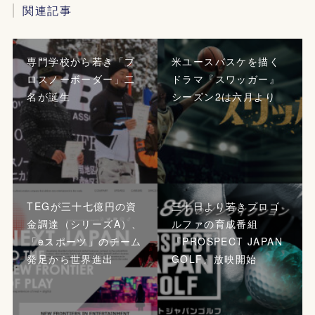
関連記事
専門学校から若き「プ
米ユースバスケを描く
ロスノーボーダー」二
ドラマ『スワッガー』
名が誕生
シーズン2は六月より
TEGが三十七億円の資
三十日より若きプロゴ
金調達（シリーズA）、
ルファの育成番組
「eスポーツ」のチーム
『PROSPECT JAPAN
発足から世界進出
GOLF』放映開始