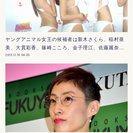
ヤングアニマル女王の候補者は新木さくら、稲村亜
美、大貫彩香、篠崎こころ、金子理江、佐藤麗奈…
2015.11.16 04:30