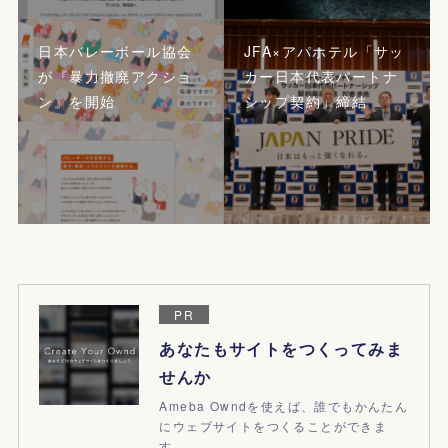
日本バレーボール協会
JFA×アパホテル「サッ
が『暴力撤廃アクショ
カー日本代表パートナ
ン』を開始
シップ契約」締結
PR
あなたもサイトをつくってみま
せんか
Ameba Owndを使えば、誰でもかんたん
にウェブサイトをつくることができま
す。