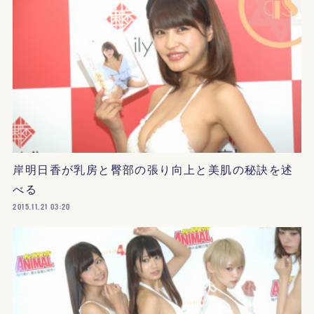
岸明日香が乳房と臀部の張り向上と美肌の秘訣を述
べる
2015.11.21 03:20