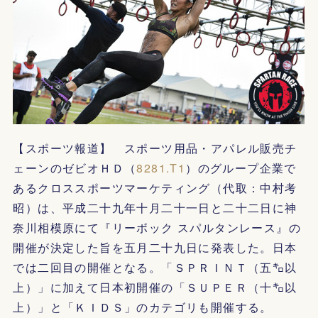
【スポーツ報道】 スポーツ用品・アパレル販売チ
ェーンのゼビオＨＤ（
8281.T1
）のグループ企業で
あるクロススポーツマーケティング（代取：中村考
昭）は、平成二十九年十月二十一日と二十二日に神
奈川相模原にて『リーボック スパルタンレース』の
開催が決定した旨を五月二十九日に発表した。日本
では二回目の開催となる。「ＳＰＲＩＮＴ（五㌔以
上）」に加えて日本初開催の「ＳＵＰＥＲ（十㌔以
上）」と「ＫＩＤＳ」のカテゴリも開催する。