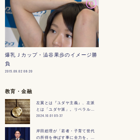
爆乳Ｊカップ・澁谷果歩のイメージ勝
負
2015.09.02 08:20
教育・金融
左翼とは『ユダヤ主義』、左派
とは「ユダヤ派」。リベラル…
2024.10.01 05:37
岸田総理が「若者・子育て世代
の所得を伸ばす事に全力を。…