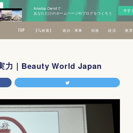
Ameba Owndで
今す
あなただけのホームページやブログをつくろう
TOP
【🔍検索】
政治・軍事
財政
経済
教育
eauty World Japan