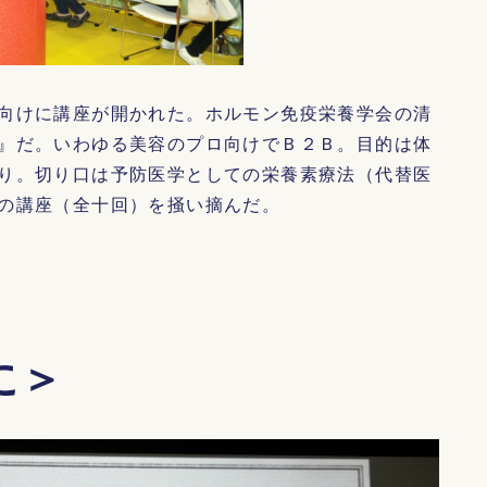
向けに講座が開かれた。ホルモン免疫栄養学会の清
』だ。いわゆる美容のプロ向けでＢ２Ｂ。目的は体
り。切り口は予防医学としての栄養素療法（代替医
の講座（全十回）を掻い摘んだ。
に＞