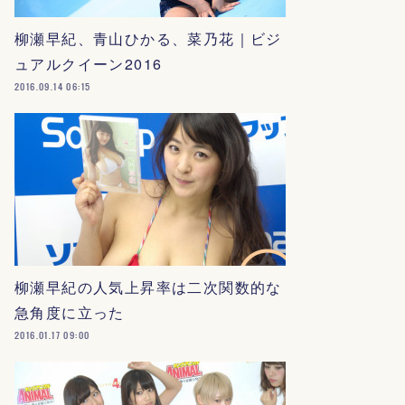
柳瀬早紀、青山ひかる、菜乃花｜ビジ
ュアルクイーン2016
2016.09.14 06:15
柳瀬早紀の人気上昇率は二次関数的な
急角度に立った
2016.01.17 09:00