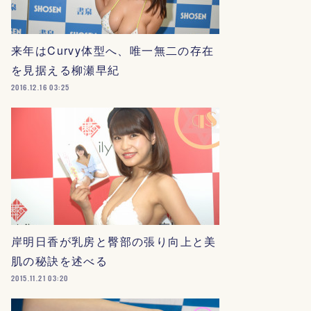
来年はCurvy体型へ、唯一無二の存在
を見据える柳瀬早紀
2016.12.16 03:25
岸明日香が乳房と臀部の張り向上と美
肌の秘訣を述べる
2015.11.21 03:20