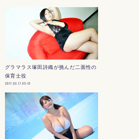
グラマラス塚田詩織が挑んだ二面性の
保育士役
2017.03.17 05:15