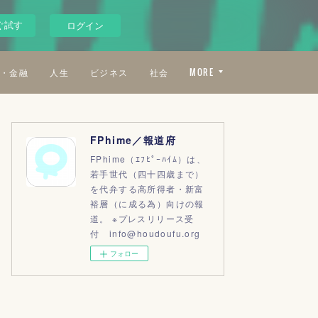
ぐ試す
ログイン
・金融
人生
ビジネス
社会
MORE
FPhime／報道府
FPhime（ｴﾌﾋﾟｰﾊｲﾑ）は、
若手世代（四十四歳まで）
を代弁する高所得者・新富
裕層（に成る為）向けの報
道。 ※プレスリリース受
付 info@houdoufu.org
フォロー