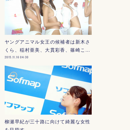
ヤングアニマル女王の候補者は新木さ
くら、稲村亜美、大貫彩香、篠崎こ…
2015.11.16 04:30
柳瀬早紀が三十路に向けて綺麗な女性
を目指す