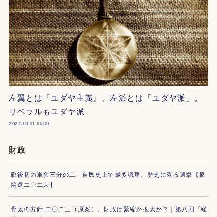
左翼とは『ユダヤ主義』、左派とは「ユダヤ派」。
リベラルもユダヤ派
2024.10.01 05:37
財政
戦後初の単独三分の二、自民史上で最多議席、歴史に残る選挙【衆
院選二〇二六】
骨太の方針 二〇二三（原案）、財政は緊縮か拡大か？｜第八回『経