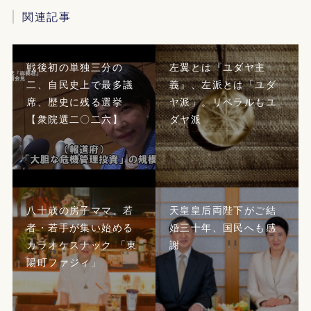
関連記事
戦後初の単独三分の
左翼とは『ユダヤ主
二、自民史上で最多議
義』、左派とは「ユダ
席、歴史に残る選挙
ヤ派」。リベラルもユ
【衆院選二〇二六】
ダヤ派
八十歳の房子ママ、若
天皇皇后両陛下がご結
者・若手が集い始める
婚三十年、国民へも感
カラオケスナック 「東
謝
陽町ファジィ」