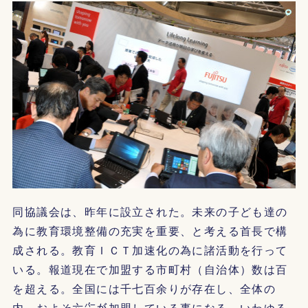
同協議会は、昨年に設立された。未来の子ども達の
為に教育環境整備の充実を重要、と考える首長で構
成される。教育ＩＣＴ加速化の為に諸活動を行って
いる。報道現在で加盟する市町村（自治体）数は百
を超える。全国には千七百余りが存在し、全体の
内、およそ六㌫が加盟している事になる。いわゆる