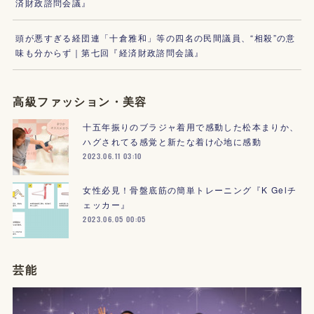
済財政諮問会議』
頭が悪すぎる経団連「十倉雅和」等の四名の民間議員、“相殺”の意
味も分からず｜第七回『経済財政諮問会議』
高級ファッション・美容
十五年振りのブラジャ着用で感動した松本まりか、
ハグされてる感覚と新たな着け心地に感動
2023.06.11 03:10
女性必見！骨盤底筋の簡単トレーニング『K Gelチ
ェッカー』
2023.06.05 00:05
芸能