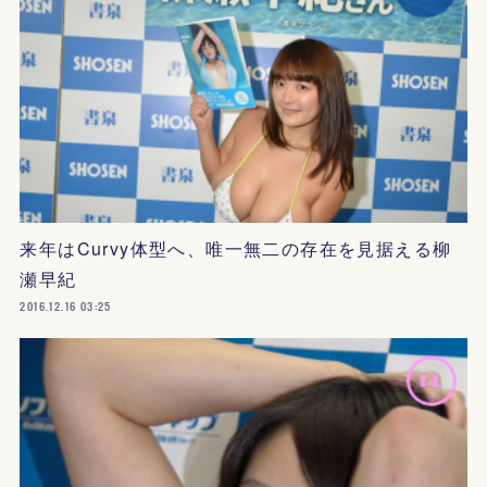
来年はCurvy体型へ、唯一無二の存在を見据える柳
瀬早紀
2016.12.16 03:25