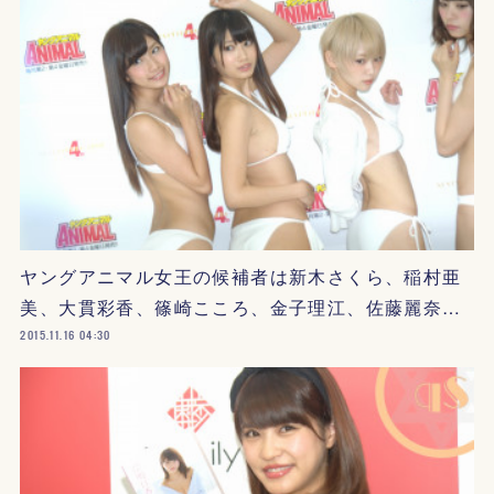
ヤングアニマル女王の候補者は新木さくら、稲村亜
美、大貫彩香、篠崎こころ、金子理江、佐藤麗奈…
2015.11.16 04:30