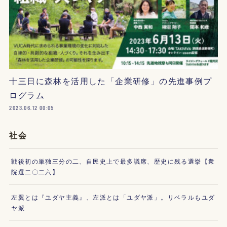
十三日に森林を活用した「企業研修」の先進事例プ
ログラム
2023.06.12 00:05
社会
戦後初の単独三分の二、自民史上で最多議席、歴史に残る選挙【衆
院選二〇二六】
左翼とは『ユダヤ主義』、左派とは「ユダヤ派」。リベラルもユダ
ヤ派