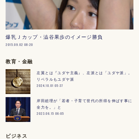
爆乳Ｊカップ・澁谷果歩のイメージ勝負
2015.09.02 08:20
教育・金融
左翼とは『ユダヤ主義』、左派とは「ユダヤ派」。
リベラルもユダヤ派
2024.10.01 05:37
岸田総理が「若者・子育て世代の所得を伸ばす事に
全力を。」と
2023.06.15 06:05
ビジネス