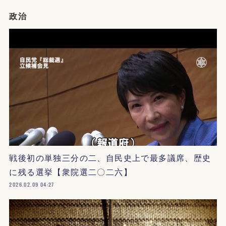
政治
戦後初の単独三分の二、自民史上で最多議席、歴史
に残る選挙【衆院選二〇二六】
2026.02.09 04:27