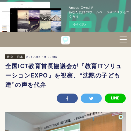
Ameba Owndで
あなただけのホームページやブログをつ
くろう
今すぐ試す
2017.05.19 00:05
社会・日本
全国ICT教育首長協議会が『教育ITソリュ
ーションEXPO』を視察、“沈黙の子ども
達”の声を代弁