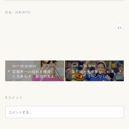
社会・日本
(
870
)
2017.05.19 05:05
2017.05.18 03:05
芸能界一の括れを獲得し
菜々緒が七年振りに始球
た九条ねぎ。新括れ女王
式「またリベンジした
に
い。」
0
コメント