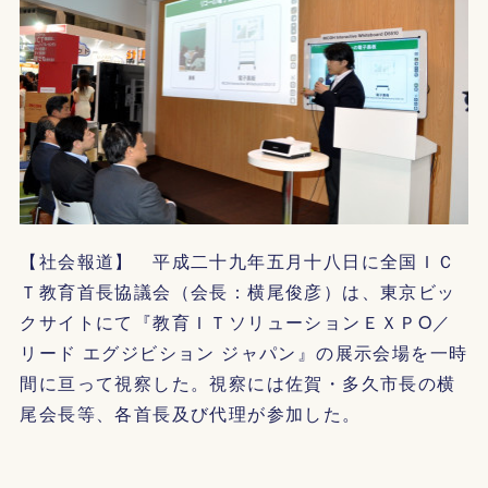
【社会報道】 平成二十九年五月十八日に全国ＩＣ
Ｔ教育首長協議会（会長：横尾俊彦）は、東京ビッ
クサイトにて『教育ＩＴソリューションＥＸＰO／
リード エグジビション ジャパン』の展示会場を一時
間に亘って視察した。視察には佐賀・多久市長の横
尾会長等、各首長及び代理が参加した。