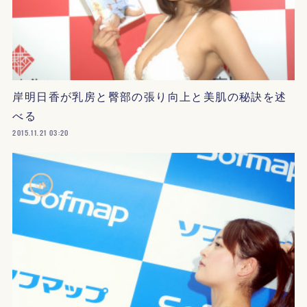
岸明日香が乳房と臀部の張り向上と美肌の秘訣を述
べる
2015.11.21 03:20