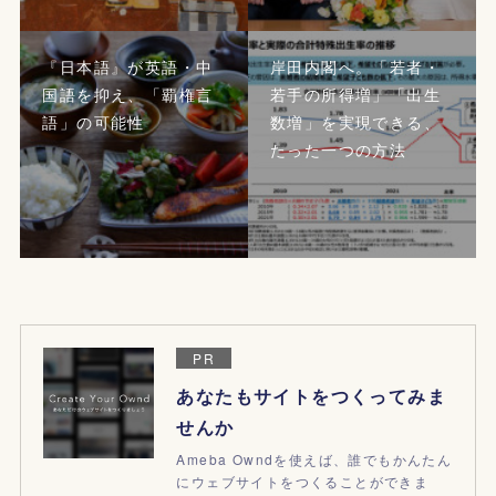
『日本語』が英語・中
岸田内閣へ。「若者・
国語を抑え、「覇権言
若手の所得増」「出生
語」の可能性
数増」を実現できる、
たった一つの方法
PR
あなたもサイトをつくってみま
せんか
Ameba Owndを使えば、誰でもかんたん
にウェブサイトをつくることができま