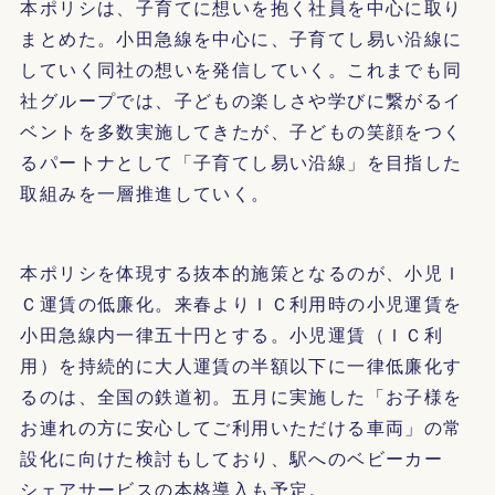
本ポリシは、子育てに想いを抱く社員を中心に取り
まとめた。小田急線を中心に、子育てし易い沿線に
していく同社の想いを発信していく。これまでも同
社グループでは、子どもの楽しさや学びに繋がるイ
ベントを多数実施してきたが、子どもの笑顔をつく
るパートナとして「子育てし易い沿線」を目指した
取組みを一層推進していく。
本ポリシを体現する抜本的施策となるのが、小児Ｉ
Ｃ運賃の低廉化。来春よりＩＣ利用時の小児運賃を
小田急線内一律五十円とする。小児運賃（ＩＣ利
用）を持続的に大人運賃の半額以下に一律低廉化す
るのは、全国の鉄道初。五月に実施した「お子様を
お連れの方に安心してご利用いただける車両」の常
設化に向けた検討もしており、駅へのベビーカー
シェアサービスの本格導入も予定。