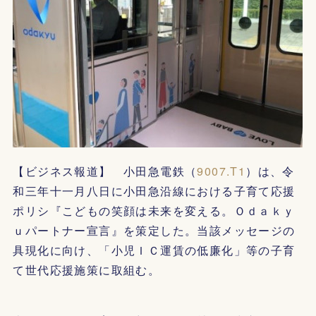
【ビジネス報道】 小田急電鉄（
9007.T1
）は、令
和三年十一月八日に小田急沿線における子育て応援
ポリシ『こどもの笑顔は未来を変える。Ｏｄａｋｙ
ｕパートナー宣言』を策定した。当該メッセージの
具現化に向け、「小児ＩＣ運賃の低廉化」等の子育
て世代応援施策に取組む。