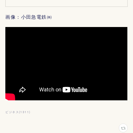
画像：小田急電鉄㈱
ビジネス
(
1311
)