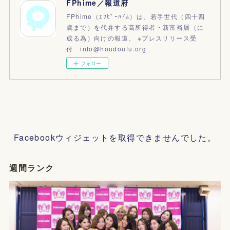
FPhime／報道府
FPhime（ｴﾌﾋﾟｰﾊｲﾑ）は、若手世代（四十四
歳まで）を代弁する高所得者・新富裕層（に
成る為）向けの報道。 ※プレスリリース受
付 info@houdoufu.org
フォロー
Facebookウィジェットを取得できませんでした。
週間ランク