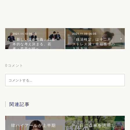
2021.11.10 06:05
2021.11.09 06:05
『新しい資本主義』の基
「銭湯検定」は十二月、
本的な考え決まる、若
ストレス減・幸福感増の
者・若手が核へ
入浴方法
0
コメント
関連記事
韓ハイアールが上半期
十三日に森林を活用し