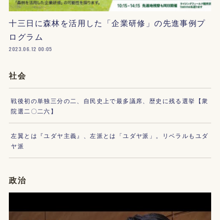
十三日に森林を活用した「企業研修」の先進事例プ
ログラム
2023.06.12 00:05
社会
戦後初の単独三分の二、自民史上で最多議席、歴史に残る選挙【衆
院選二〇二六】
左翼とは『ユダヤ主義』、左派とは「ユダヤ派」。リベラルもユダ
ヤ派
政治