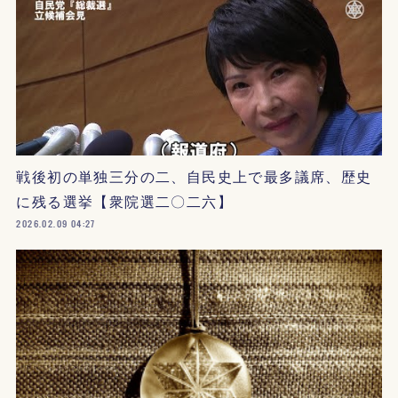
戦後初の単独三分の二、自民史上で最多議席、歴史
に残る選挙【衆院選二〇二六】
2026.02.09 04:27