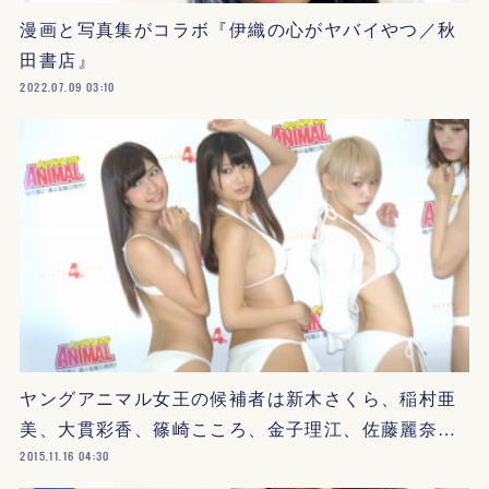
漫画と写真集がコラボ『伊織の心がヤバイやつ／秋
田書店』
2022.07.09 03:10
ヤングアニマル女王の候補者は新木さくら、稲村亜
美、大貫彩香、篠崎こころ、金子理江、佐藤麗奈…
2015.11.16 04:30