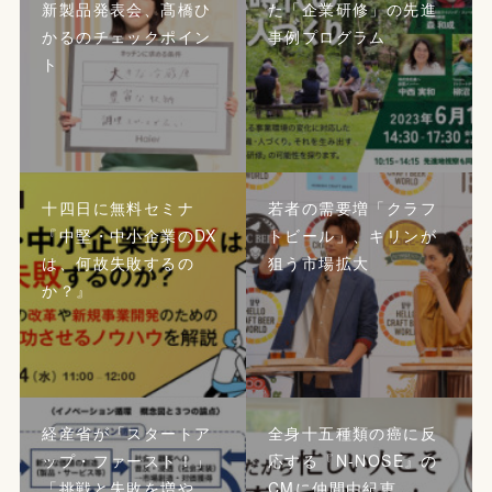
新製品発表会、髙橋ひ
た「企業研修」の先進
かるのチェックポイン
事例プログラム
ト
十四日に無料セミナ
若者の需要増「クラフ
『中堅・中小企業のDX
トビール」、キリンが
は、何故失敗するの
狙う市場拡大
か？』
経産省が「スタートア
全身十五種類の癌に反
ップ・ファースト！」
応する『N-NOSE』の
「挑戦と失敗を増や
CMに仲間由紀恵