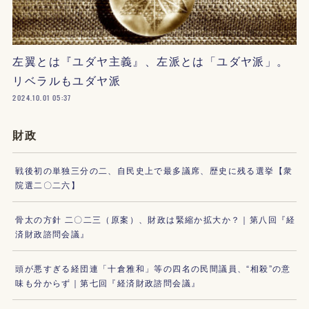
左翼とは『ユダヤ主義』、左派とは「ユダヤ派」。
リベラルもユダヤ派
2024.10.01 05:37
財政
戦後初の単独三分の二、自民史上で最多議席、歴史に残る選挙【衆
院選二〇二六】
骨太の方針 二〇二三（原案）、財政は緊縮か拡大か？｜第八回『経
済財政諮問会議』
頭が悪すぎる経団連「十倉雅和」等の四名の民間議員、“相殺”の意
味も分からず｜第七回『経済財政諮問会議』