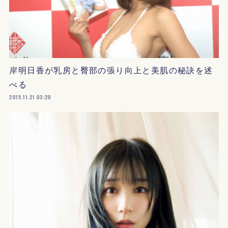
岸明日香が乳房と臀部の張り向上と美肌の秘訣を述
べる
2015.11.21 03:20