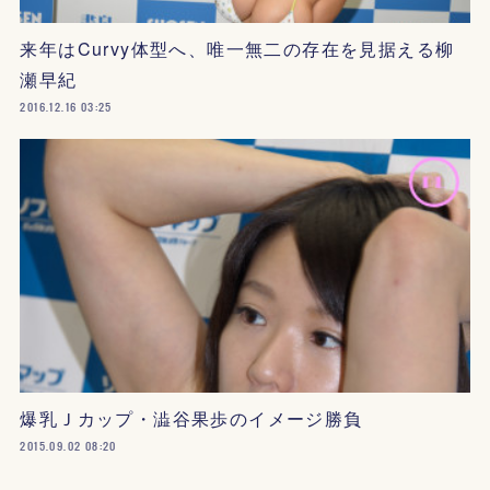
来年はCurvy体型へ、唯一無二の存在を見据える柳
瀬早紀
2016.12.16 03:25
爆乳Ｊカップ・澁谷果歩のイメージ勝負
2015.09.02 08:20