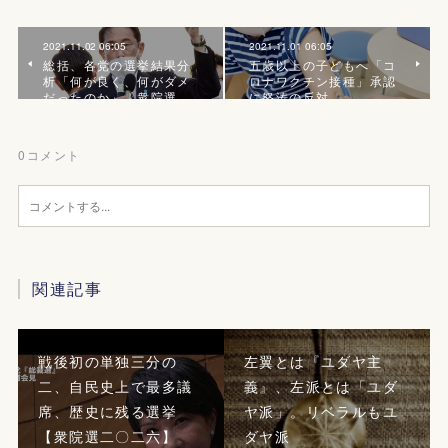
2021.11.02 06:05
2021.11.01 06:05
総括、各党の選挙結果分
五歳以上の子どもへ「コ
析「何が良く、何がダメ
ロナワクチン接種」承認
だったのか」｜衆院選…
に怒涛の反対
0
コメント
関連記事
戦後初の単独三分の
左翼とは『ユダヤ主
二、自民史上で最多議
義』、左派とは「ユダ
席、歴史に残る選挙
ヤ派」。リベラルもユ
【衆院選二〇二六】
ダヤ派