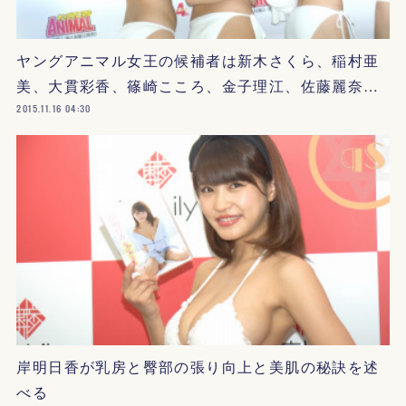
ヤングアニマル女王の候補者は新木さくら、稲村亜
美、大貫彩香、篠崎こころ、金子理江、佐藤麗奈…
2015.11.16 04:30
岸明日香が乳房と臀部の張り向上と美肌の秘訣を述
べる