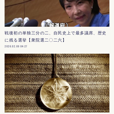
戦後初の単独三分の二、自民史上で最多議席、歴史
に残る選挙【衆院選二〇二六】
2026.02.09 04:27