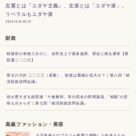
左翼とは『ユダヤ主義』、左派とは「ユダヤ派」。
リベラルもユダヤ派
2024.10.01 05:37
財政
戦後初の単独三分の二、自民史上で最多議席、歴史に残る選挙【衆
院選二〇二六】
骨太の方針 二〇二三（原案）、財政は緊縮か拡大か？｜第八回『経
済財政諮問会議』
頭が悪すぎる経団連「十倉雅和」等の四名の民間議員、“相殺”の意
味も分からず｜第七回『経済財政諮問会議』
高級ファッション・美容
十五年振りのブラジャ着用で感動した松本まりか、