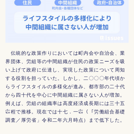
伝統的な政策作りにおいては町内会や自治会、業
界団体、労組等の中間組織が住民の政策ニーズを吸
い上げて政府に伝達し、実現した政策について周知
する役割を担っていた。しかし、二〇〇〇年代頃か
らライフスタイルの多様化が進み、都市部の二十代
から四十代を中心に中間組織に属さない人が増加。
例えば、労組の組織率は高度経済成長期には三十五
㌫程で推移。現在では十七．一㌫（「労働組合基礎
調査／厚労省」令和二年六月時点）まで低下した。