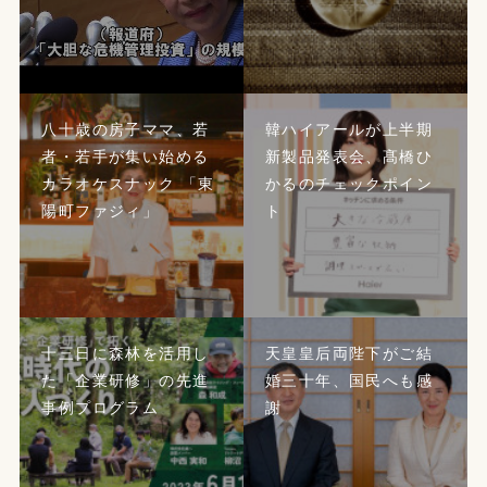
八十歳の房子ママ、若
韓ハイアールが上半期
者・若手が集い始める
新製品発表会、髙橋ひ
カラオケスナック 「東
かるのチェックポイン
陽町ファジィ」
ト
十三日に森林を活用し
天皇皇后両陛下がご結
た「企業研修」の先進
婚三十年、国民へも感
事例プログラム
謝