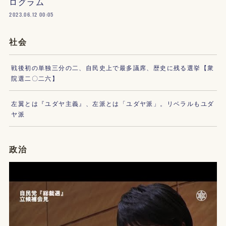
ログラム
2023.06.12 00:05
社会
戦後初の単独三分の二、自民史上で最多議席、歴史に残る選挙【衆
院選二〇二六】
左翼とは『ユダヤ主義』、左派とは「ユダヤ派」。リベラルもユダ
ヤ派
政治