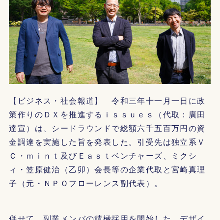
【ビジネス・社会報道】 令和三年十一月一日に政
策作りのＤＸを推進するｉｓｓｕｅｓ（代取：廣田
達宣）は、シードラウンドで総額六千五百万円の資
金調達を実施した旨を発表した。引受先は独立系Ｖ
Ｃ・ｍｉｎｔ及びＥａｓｔベンチャーズ、ミクシ
ィ・笠原健治（乙卯）会長等の企業代取と宮崎真理
子（元・ＮＰＯフローレンス副代表）。
併せて、副業メンバの積極採用を開始した。デザイ