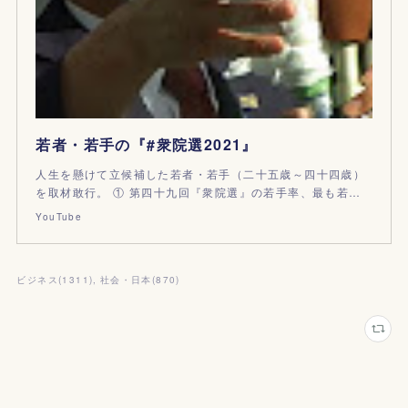
若者・若手の『#衆院選2021』
人生を懸けて立候補した若者・若手（二十五歳～四十四歳）
を取材敢行。 ① 第四十九回『衆院選』の若手率、最も若…
YouTube
ビジネス
(
1311
)
社会・日本
(
870
)