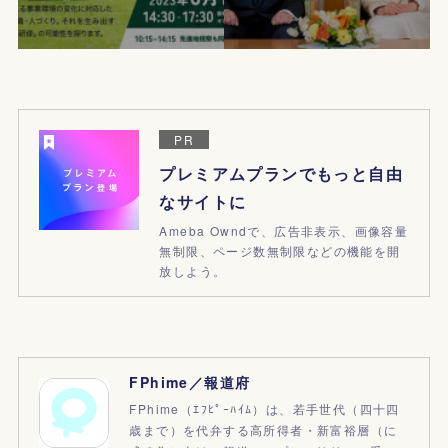
PR
プレミアムプランでもっと自由
なサイトに
Ameba Owndで、広告非表示、画像容量
無制限、ページ数無制限などの機能を開
放しよう。
FPhime／報道府
FPhime（ｴﾌﾋﾟｰﾊｲﾑ）は、若手世代（四十四
歳まで）を代弁する高所得者・新富裕層（に