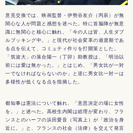
意見交換では、映画監督・伊勢谷友介（丙辰）が無
関心な人が問題と感想を述べた。特に首脳陣が無意
識に無関心と核心に触れ、「今の人は皆、人生ダブ
ルブッキング中。」と現代が社会変革の過渡期であ
る点を伝えて、コミュティ作りを打開策とした。
「筑波大」の落合陽一（丁卯）助教授は、「明治以
前には愛は無かった。」とはじめ、「男女比が一対
一でなければならないのか」と逆に男女比一対一は
多様性が低くなる点を指摘した。
都知事は憲法について触れ、「意思決定の場に女性
を。」と述べた。高校生内閣は総理が変わり、フラ
ンスとのハーフの浜田愛音（写真上）が「政治を身
近に。」と、フランスの社会（法律）を交えて発言