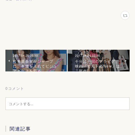
2017.04.25 05:10
2017.04.24 03:05
松本菜奈実がシャープ
十分に一回のグラビア、
に、本腰を入れてビジュ
映画『すんドめNew』は
アル向上を図る
二部作
0
コメント
関連記事