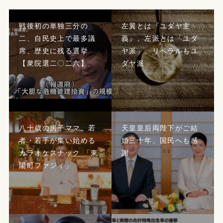
戦後初の単独三分の
左翼とは『ユダヤ主
二、自民史上で最多議
義』、左派とは「ユダ
席、歴史に残る選挙
ヤ派」。リベラルもユ
【衆院選二〇二六】
ダヤ派
八十歳の房子ママ、若
天皇皇后両陛下がご結
者・若手が集い始める
婚三十年、国民へも感
カラオケスナック 「東
謝
陽町ファジィ」