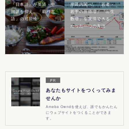
『日本語』が英語・中
岸田内閣へ。「若者・
国語を抑え、「覇権言
若手の所得増」「出生
語」の可能性
数増」を実現できる、
たった一つの方法
PR
あなたもサイトをつくってみま
せんか
Ameba Owndを使えば、誰でもかんたん
にウェブサイトをつくることができま
す。