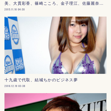
美、大貫彩香、篠崎こころ、金子理江、佐藤麗奈…
2015.11.16 04:30
十九歳で代取、結城ちかのビジネス夢
2016.12.19 03:38