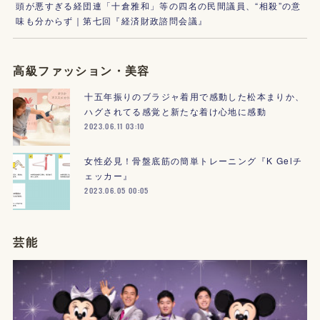
頭が悪すぎる経団連「十倉雅和」等の四名の民間議員、“相殺”の意
味も分からず｜第七回『経済財政諮問会議』
高級ファッション・美容
十五年振りのブラジャ着用で感動した松本まりか、
ハグされてる感覚と新たな着け心地に感動
2023.06.11 03:10
女性必見！骨盤底筋の簡単トレーニング『K Gelチ
ェッカー』
2023.06.05 00:05
芸能