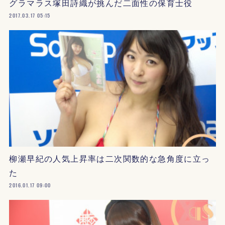
グラマラス塚田詩織が挑んだ二面性の保育士役
2017.03.17 05:15
柳瀬早紀の人気上昇率は二次関数的な急角度に立っ
た
2016.01.17 09:00