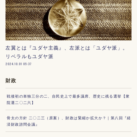
左翼とは『ユダヤ主義』、左派とは「ユダヤ派」。
リベラルもユダヤ派
2024.10.01 05:37
財政
戦後初の単独三分の二、自民史上で最多議席、歴史に残る選挙【衆
院選二〇二六】
骨太の方針 二〇二三（原案）、財政は緊縮か拡大か？｜第八回『経
済財政諮問会議』