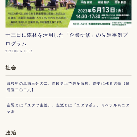
十三日に森林を活用した「企業研修」の先進事例プ
ログラム
2023.06.12 00:05
社会
戦後初の単独三分の二、自民史上で最多議席、歴史に残る選挙【衆
院選二〇二六】
左翼とは『ユダヤ主義』、左派とは「ユダヤ派」。リベラルもユダ
ヤ派
政治