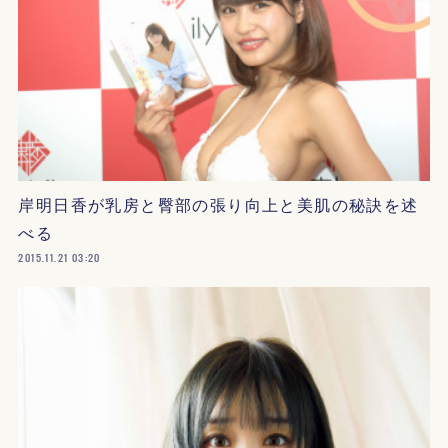
岸明日香が乳房と臀部の張り向上と美肌の秘訣を述
べる
2015.11.21 03:20