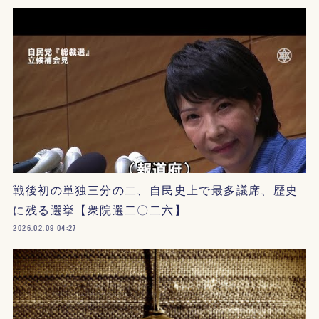
戦後初の単独三分の二、自民史上で最多議席、歴史
に残る選挙【衆院選二〇二六】
2026.02.09 04:27