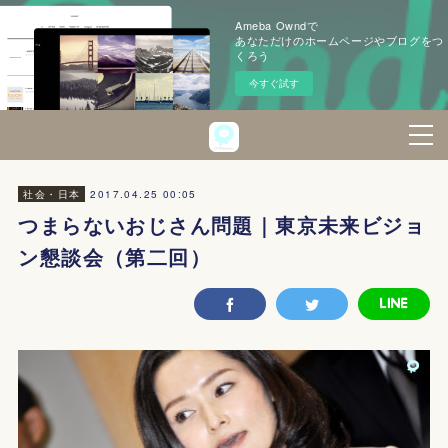
Ameba Owndで
あなただけのホームページやブログをつ
くろう
今すぐ試す
2017.04.25 00:05
社会・日本
つまらないおじさん問題｜東京未来ビジョ
ン懇談会（第二回）