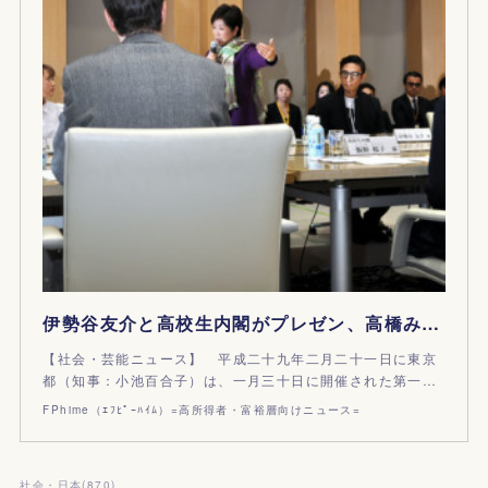
伊勢谷友介と高校生内閣がプレゼン、高橋みなみはエンタメ発信、蜷川実花は十代の過ごし方を｜第一回『東京未来ビジョン懇談会』
【社会・芸能ニュース】 平成二十九年二月二十一日に東京
都（知事：小池百合子）は、一月三十日に開催された第一…
FPhime（ｴﾌﾋﾟｰﾊｲﾑ）=高所得者・富裕層向けニュース=
社会・日本
(
870
)