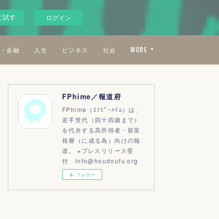
ぐ試す
ログイン
・金融
人生
ビジネス
社会
MORE
FPhime／報道府
FPhime（ｴﾌﾋﾟｰﾊｲﾑ）は、
若手世代（四十四歳まで）
を代弁する高所得者・新富
裕層（に成る為）向けの報
道。 ※プレスリリース受
付 info@houdoufu.org
フォロー