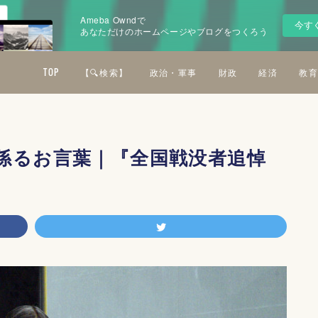
Ameba Owndで
今す
あなただけのホームページやブログをつくろう
TOP
【🔍検索】
政治・軍事
財政
経済
教育
係るお言葉｜『全国戦没者追悼