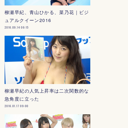
柳瀬早紀、青山ひかる、菜乃花｜ビジ
ュアルクイーン2016
2016.09.14 06:15
柳瀬早紀の人気上昇率は二次関数的な
急角度に立った
2016.01.17 09:00