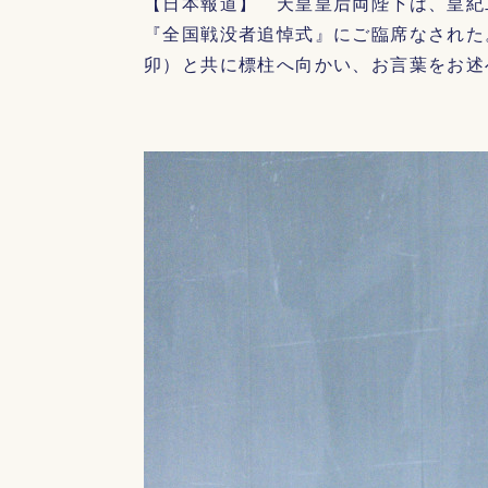
【日本報道】 天皇皇后両陛下は、皇紀
『全国戦没者追悼式』にご臨席なされた
卯）と共に標柱へ向かい、お言葉をお述