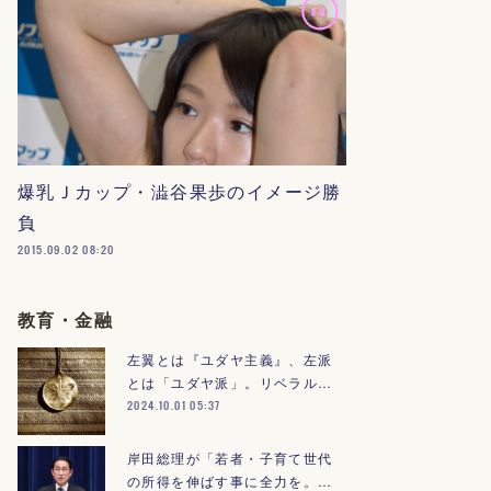
爆乳Ｊカップ・澁谷果歩のイメージ勝
負
2015.09.02 08:20
教育・金融
左翼とは『ユダヤ主義』、左派
とは「ユダヤ派」。リベラル…
2024.10.01 05:37
岸田総理が「若者・子育て世代
の所得を伸ばす事に全力を。…