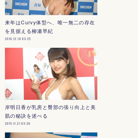
来年はCurvy体型へ、唯一無二の存在
を見据える柳瀬早紀
2016.12.16 03:25
岸明日香が乳房と臀部の張り向上と美
肌の秘訣を述べる
2015.11.21 03:20