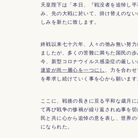
天皇陛下は「本日、『戦没者を追悼し平
み、先の大戦に於いて、掛け替えのない
しみを新たに致します。
終戦以来七十六年、人々の弛み無い努力
ましたが、多くの苦難に満ちた国民の歩
今、新型コロナウイルス感染症の厳しい
達皆が尚一層心を一つにし
、力を合わせ
を希求し続けていく事を心から願います
ここに、戦後の長きに亘る平和な歳月に
て再び戦争の惨禍が繰り返されぬ事を切
民と共に心から追悼の意を表し、世界の
になられた。