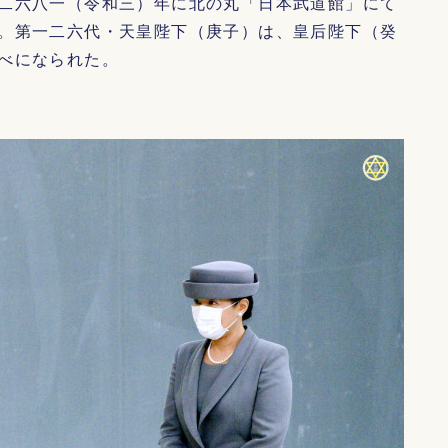
二六八一（令和三）年に北の丸「日本武道館」にて
。第一二六代・天皇陛下（庚子）は、皇后陛下（癸
べになられた。