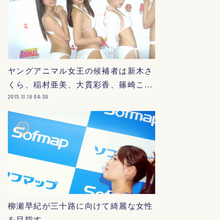
ヤングアニマル女王の候補者は新木さ
くら、稲村亜美、大貫彩香、篠崎こ…
2015.11.16 04:30
柳瀬早紀が三十路に向けて綺麗な女性
を目指す