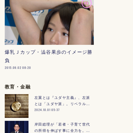
爆乳Ｊカップ・澁谷果歩のイメージ勝
負
2015.09.02 08:20
教育・金融
左翼とは『ユダヤ主義』、左派
とは「ユダヤ派」。リベラル…
2024.10.01 05:37
岸田総理が「若者・子育て世代
の所得を伸ばす事に全力を。…