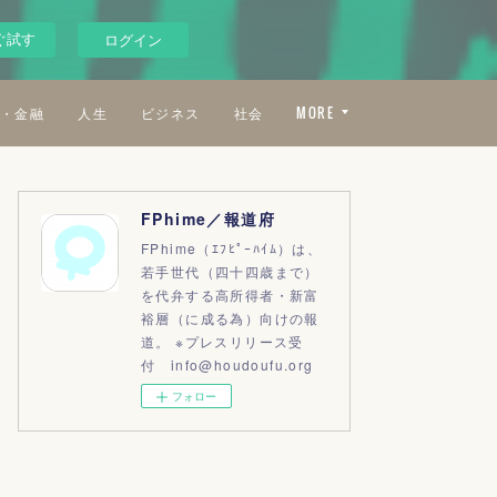
ぐ試す
ログイン
・金融
人生
ビジネス
社会
MORE
FPhime／報道府
FPhime（ｴﾌﾋﾟｰﾊｲﾑ）は、
若手世代（四十四歳まで）
を代弁する高所得者・新富
裕層（に成る為）向けの報
道。 ※プレスリリース受
付 info@houdoufu.org
フォロー