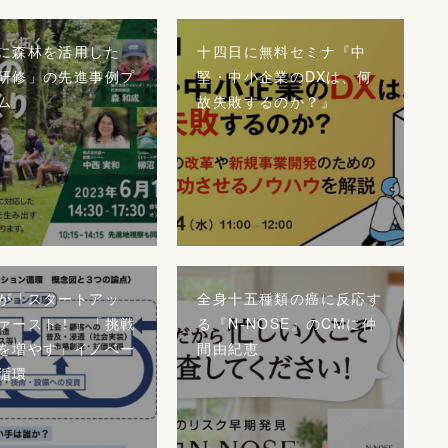
に森林を活用した
十四日に無料セミナ『中
研修」の先進事例プ
堅・中小企業のDXは、何
ム
故失敗するのか？』
が「スタートアッ
全身十五種類の癌に反応す
ァースト！」「挑戦
る『N-NOSE』のCMに仲
を増やす」イノベー
間由紀恵
循環