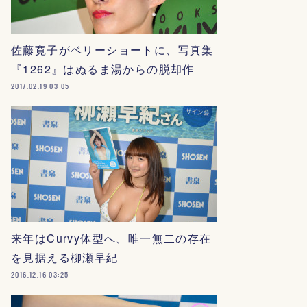
佐藤寛子がベリーショートに、写真集
『1262』はぬるま湯からの脱却作
2017.02.19 03:05
来年はCurvy体型へ、唯一無二の存在
を見据える柳瀬早紀
2016.12.16 03:25