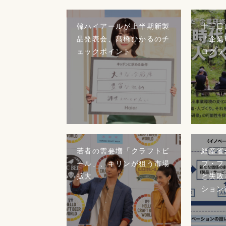
韓ハイアールが上半期新製
十三日
品発表会、髙橋ひかるのチ
「企業
ェックポイント
ログラ
若者の需要増「クラフトビ
経産省
ール」、キリンが狙う市場
プ・フ
拡大
と失敗
ション