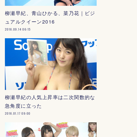
柳瀬早紀、青山ひかる、菜乃花｜ビジ
ュアルクイーン2016
2016.09.14 06:15
柳瀬早紀の人気上昇率は二次関数的な
急角度に立った
2016.01.17 09:00