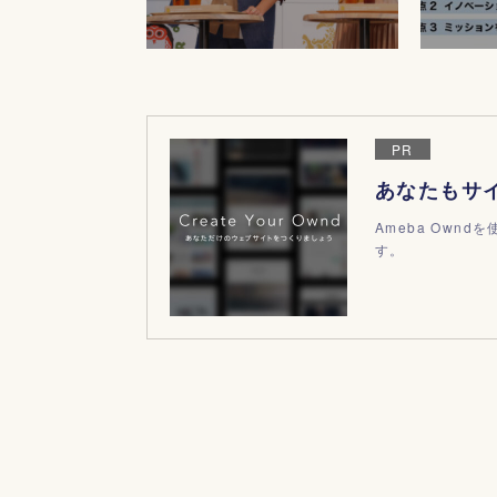
PR
あなたもサ
Ameba Own
す。