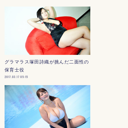
グラマラス塚田詩織が挑んだ二面性の
保育士役
2017.03.17 05:15