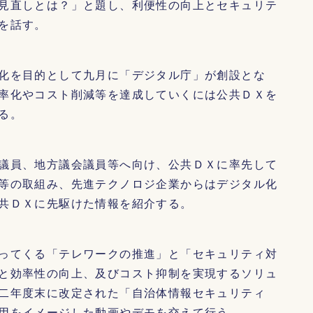
見直しとは？」と題し、利便性の向上とセキュリテ
を話す。
化を目的として九月に「デジタル庁」が創設とな
率化やコスト削減等を達成していくには公共ＤＸを
る。
議員、地方議会議員等へ向け、公共ＤＸに率先して
等の取組み、先進テクノロジ企業からはデジタル化
共ＤＸに先駆けた情報を紹介する。
ってくる「テレワークの推進」と「セキュリティ対
と効率性の向上、及びコスト抑制を実現するソリュ
和二年度末に改定された「自治体情報セキュリティ
用をイメージした動画やデモを交えて行う。