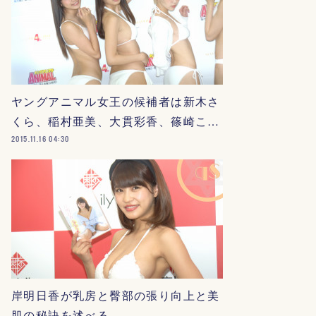
ヤングアニマル女王の候補者は新木さ
くら、稲村亜美、大貫彩香、篠崎こ…
2015.11.16 04:30
岸明日香が乳房と臀部の張り向上と美
肌の秘訣を述べる