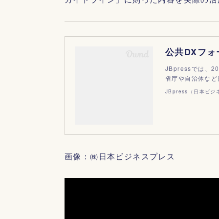
公共DXフォ
JBpressでは、
省庁や自治体など
JBpress（日本ビ
画像：㈱日本ビジネスプレス