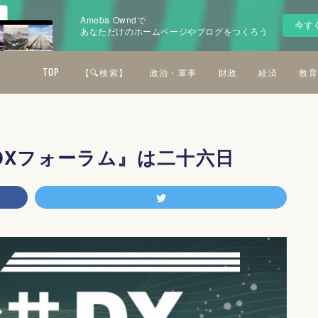
Ameba Owndで
今す
あなただけのホームページやブログをつくろう
TOP
【🔍検索】
政治・軍事
財政
経済
教育
DXフォーラム』は二十六日