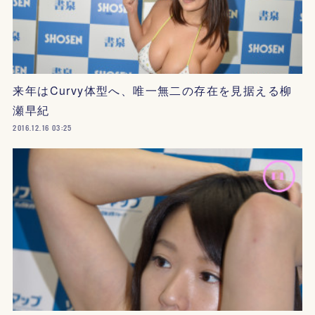
来年はCurvy体型へ、唯一無二の存在を見据える柳
瀬早紀
2016.12.16 03:25