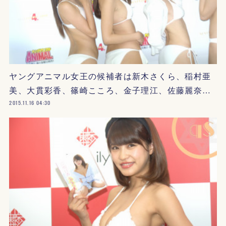
ヤングアニマル女王の候補者は新木さくら、稲村亜
美、大貫彩香、篠崎こころ、金子理江、佐藤麗奈…
2015.11.16 04:30