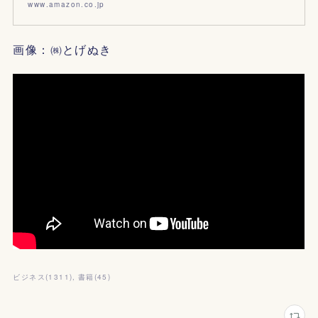
www.amazon.co.jp
画像：㈱とげぬき
ビジネス
(
1311
)
書籍
(
45
)