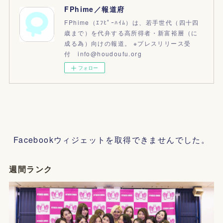
FPhime／報道府
FPhime（ｴﾌﾋﾟｰﾊｲﾑ）は、若手世代（四十四
歳まで）を代弁する高所得者・新富裕層（に
成る為）向けの報道。 ※プレスリリース受
付 info@houdoufu.org
フォロー
Facebookウィジェットを取得できませんでした。
週間ランク