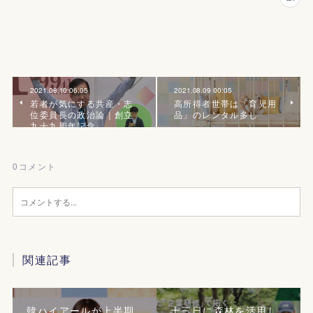
2021.08.10 06:05
2021.08.09 00:05
若者が気にする共産・志
高所得者世帯は「育児用
位委員長の政治論｜創立
品」のレンタル多し
九十九周年記念
0
コメント
関連記事
韓ハイアールが上半期
十三日に森林を活用し