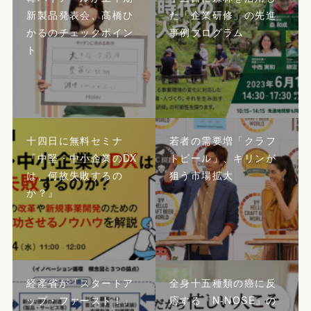
新製品発表会、髙橋ひ
た「企業研修」の先進
かるのチェックポイン
事例プログラム
ト
十四日に無料セミナ
若者の需要増「クラフ
『中堅・中小企業のDX
トビール」、キリンが
は、何故失敗するの
狙う市場拡大
か？』
経産省が「スタートア
全身十五種類の癌に反
ップ・ファースト！」
応する『N-NOSE』の