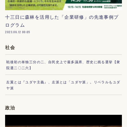
十三日に森林を活用した「企業研修」の先進事例プ
ログラム
2023.06.12 00:05
社会
戦後初の単独三分の二、自民史上で最多議席、歴史に残る選挙【衆
院選二〇二六】
左翼とは『ユダヤ主義』、左派とは「ユダヤ派」。リベラルもユダ
ヤ派
政治