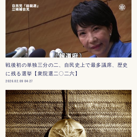
戦後初の単独三分の二、自民史上で最多議席、歴史
に残る選挙【衆院選二〇二六】
2026.02.09 04:27