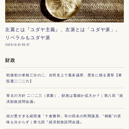
左翼とは『ユダヤ主義』、左派とは「ユダヤ派」。
リベラルもユダヤ派
2024.10.01 05:37
財政
戦後初の単独三分の二、自民史上で最多議席、歴史に残る選挙【衆
院選二〇二六】
骨太の方針 二〇二三（原案）、財政は緊縮か拡大か？｜第八回『経
済財政諮問会議』
頭が悪すぎる経団連「十倉雅和」等の四名の民間議員、“相殺”の意
味も分からず｜第七回『経済財政諮問会議』