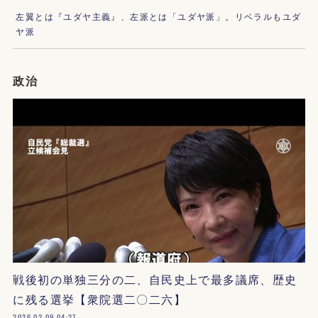
左翼とは『ユダヤ主義』、左派とは「ユダヤ派」。リベラルもユダ
ヤ派
政治
戦後初の単独三分の二、自民史上で最多議席、歴史
に残る選挙【衆院選二〇二六】
2026.02.09 04:27