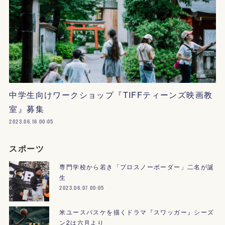
中学生向けワークショップ『TIFFティーンズ映画教
室』募集
2023.06.16 00:05
スポーツ
専門学校から若き「プロスノーボーダー」二名が誕
生
2023.06.07 00:05
米ユースバスケを描くドラマ『スワッガー』シーズ
ン2は六月より