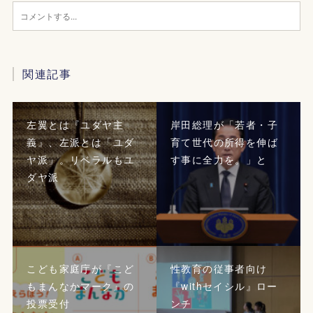
関連記事
左翼とは『ユダヤ主
岸田総理が「若者・子
義』、左派とは「ユダ
育て世代の所得を伸ば
ヤ派」。リベラルもユ
す事に全力を。」と
ダヤ派
こども家庭庁が『こど
性教育の従事者向け
もまんなかマーク』の
『withセイシル』ロー
投票受付
ンチ