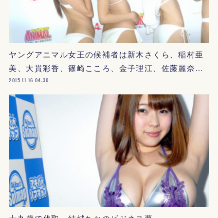
ヤングアニマル女王の候補者は新木さくら、稲村亜
美、大貫彩香、篠崎こころ、金子理江、佐藤麗奈…
2015.11.16 04:30