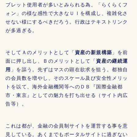
ブレット使用者が多いとみられる為、「らくらくフ
ォン」の様な感性で大きなＵＩを構成し、複雑化さ
せない様にするべきだろう。行政はテキストリンク
が多過ぎる。
そしてＡのメリットとして「
資産の新規構築
」を前
面に押し出し、Ｂのメリットとして「
資産の継続運
用
」を謳う。先ずはマスの顕在欲求を狙う。都独自
の会員数を増やし、そのスケール及び安全性メリッ
トを以て、海外金融機関等へのＤＢ『国際金融都
市・東京』としての魅力を打ち出せる（サイト内広
告等）。
これは都が、金融の会員制サイトを運営する事を意
見している。あくまでもポータルサイトに過ぎない