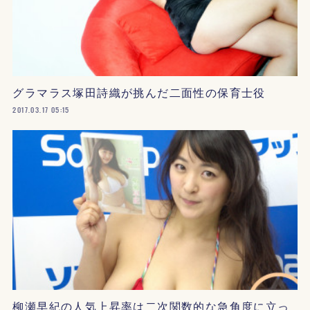
グラマラス塚田詩織が挑んだ二面性の保育士役
2017.03.17 05:15
柳瀬早紀の人気上昇率は二次関数的な急角度に立っ