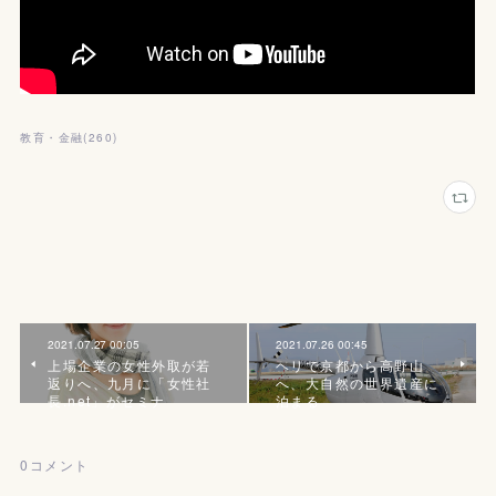
教育・金融
(
260
)
2021.07.27 00:05
2021.07.26 00:45
上場企業の女性外取が若
ヘリで京都から高野山
返りへ、九月に「女性社
へ、大自然の世界遺産に
長.net」がセミナ
泊まる
0
コメント