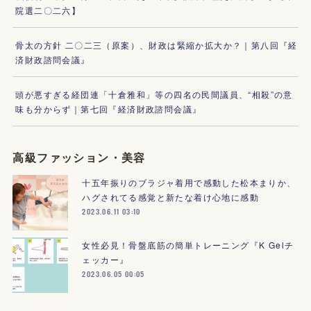
院選二〇二六】
骨太の方針 二〇二三（原案）、財政は緊縮か拡大か？｜第八回『経
済財政諮問会議』
頭が悪すぎる経団連「十倉雅和」等の四名の民間議員、“相殺”の意
味も分からず｜第七回『経済財政諮問会議』
高級ファッション・美容
十五年振りのブラジャ着用で感動した松本まりか、
ハグされてる感覚と新たな着け心地に感動
2023.06.11 03:10
女性必見！骨盤底筋の簡単トレーニング『K Gelチ
ェッカー』
2023.06.05 00:05