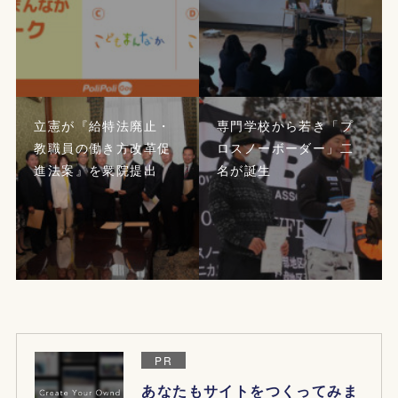
立憲が『給特法廃止・
専門学校から若き「プ
教職員の働き方改革促
ロスノーボーダー」二
進法案』を衆院提出
名が誕生
PR
あなたもサイトをつくってみま