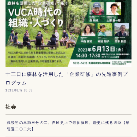
十三日に森林を活用した「企業研修」の先進事例プ
ログラム
2023.06.12 00:05
社会
戦後初の単独三分の二、自民史上で最多議席、歴史に残る選挙【衆
院選二〇二六】