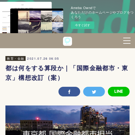
Ameba Owndで
あなただけのホームページやブログをつ
くろう
今すぐ試す
2021.07.26 06:05
教育・金融
都は何をする算段か｜「国際金融都市・東
京」構想改訂（案）