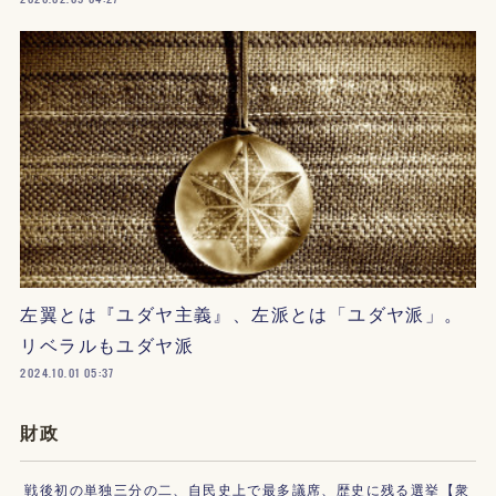
左翼とは『ユダヤ主義』、左派とは「ユダヤ派」。
リベラルもユダヤ派
2024.10.01 05:37
財政
戦後初の単独三分の二、自民史上で最多議席、歴史に残る選挙【衆