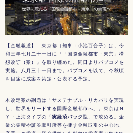
【金融報道】 東京都（知事：小池百合子）は、令
和三年七月二十一日に『「国際金融都市・東京」構
想改訂（案）』を取り纏めた。同日よりパブコメを
実施。八月三十一日まで。パブコメを以て、今秋頃
を目途に成案を策定・公表する予定。
本改定案の副題は「サステナブル・リカバリを実現
し、世界をリードする国際金融都市へ」。東京はＮ
Ｙ・上海タイプの「
実経済バック型
」で攻める。企
業の集積や証券取引所等を擁す金融取引の中心地、