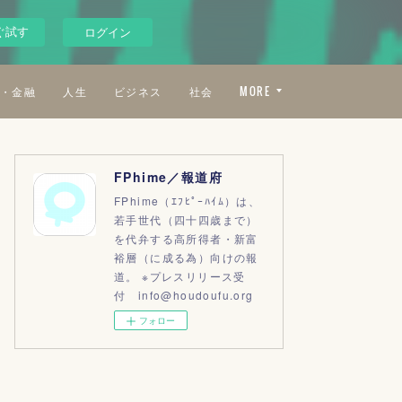
ぐ試す
ログイン
・金融
人生
ビジネス
社会
MORE
FPhime／報道府
FPhime（ｴﾌﾋﾟｰﾊｲﾑ）は、
若手世代（四十四歳まで）
を代弁する高所得者・新富
裕層（に成る為）向けの報
道。 ※プレスリリース受
付 info@houdoufu.org
フォロー