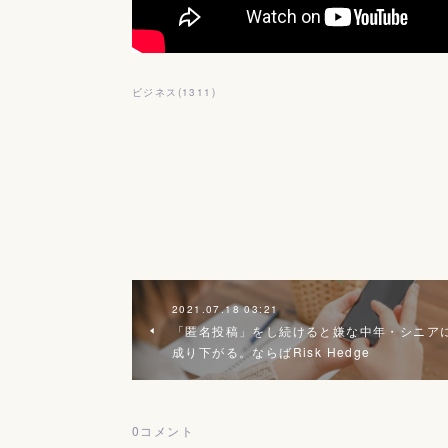
ビジネス
(
1311
)
2021.07.18 03:21
「匿名投稿」をし続けると嫌な中年・シニア
成り下がる。ならばRisk Hedge
0
コメント