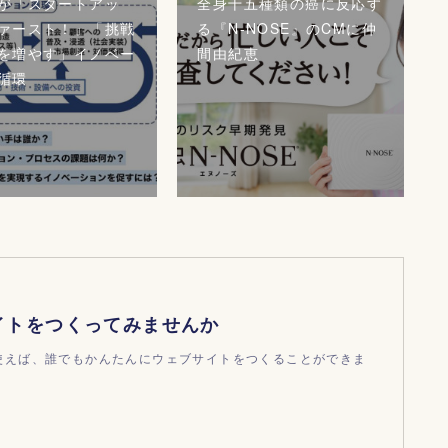
が「スタートアッ
全身十五種類の癌に反応す
ァースト！」「挑戦
る『N-NOSE』のCMに仲
を増やす」イノベー
間由紀恵
循環
イトをつくってみませんか
dを使えば、誰でもかんたんにウェブサイトをつくることができま