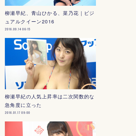
柳瀬早紀、青山ひかる、菜乃花｜ビジ
ュアルクイーン2016
2016.09.14 06:15
柳瀬早紀の人気上昇率は二次関数的な
急角度に立った
2016.01.17 09:00