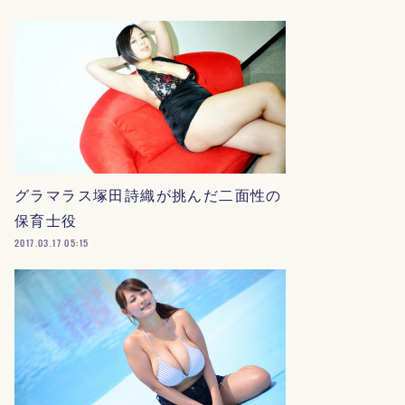
グラマラス塚田詩織が挑んだ二面性の
保育士役
2017.03.17 05:15