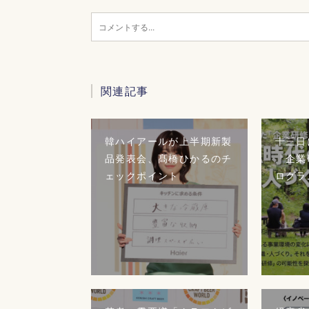
関連記事
韓ハイアールが上半期新製
十三日
品発表会、髙橋ひかるのチ
「企業
ェックポイント
ログラ