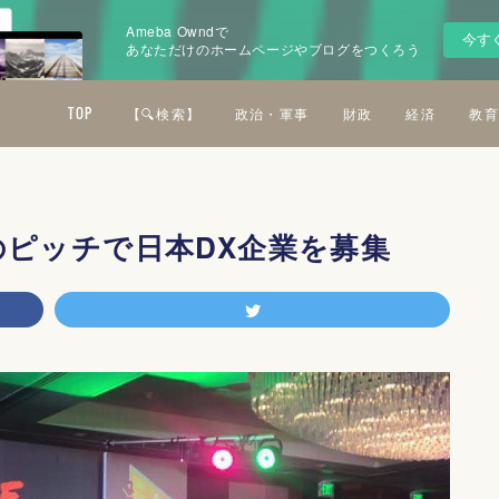
Ameba Owndで
今す
あなただけのホームページやブログをつくろう
TOP
【🔍検索】
政治・軍事
財政
経済
教育
』のピッチで日本DX企業を募集