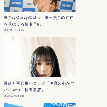
来年はCurvy体型へ、唯一無二の存在
を見据える柳瀬早紀
2016.12.16 03:25
漫画と写真集がコラボ『伊織の心がヤ
バイやつ／秋田書店』
2022.07.09 03:10