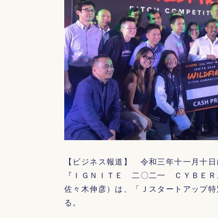
【ビジネス報道】 令和三年十一月十日
『ＩＧＮＩＴＥ 二〇二一 ＣＹＢＥＲ
佐々木伸彦）は、「Ｊスタートアップ特
る。