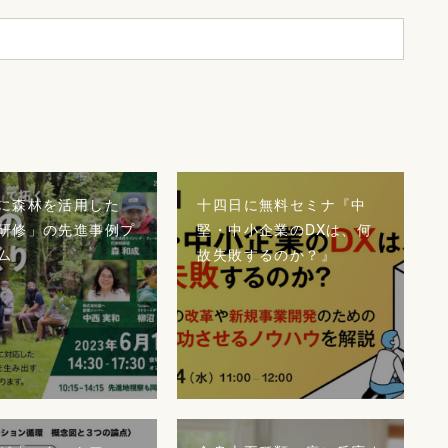
に森林を活用した
十四日に無料セミナ『中
研修」の先進事例プ
堅・中小企業のDXは、何
ム
故失敗するのか？』