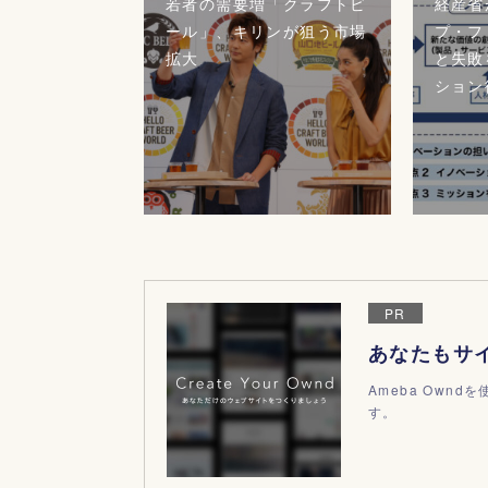
若者の需要増「クラフトビ
経産省
ール」、キリンが狙う市場
プ・フ
拡大
と失敗
ション
PR
あなたもサ
Ameba Own
す。