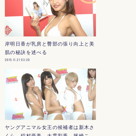
岸明日香が乳房と臀部の張り向上と美
肌の秘訣を述べる
2015.11.21 03:20
ヤングアニマル女王の候補者は新木さ
くら、稲村亜美、大貫彩香、篠崎こ…