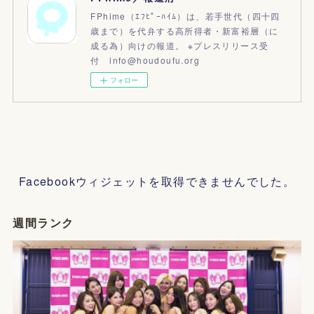
FPhime（ｴﾌﾋﾟｰﾊｲﾑ）は、若手世代（四十四
歳まで）を代弁する高所得者・新富裕層（に
成る為）向けの報道。 ※プレスリリース受
付 info@houdoufu.org
フォロー
Facebookウィジェットを取得できませんでした。
週間ランク