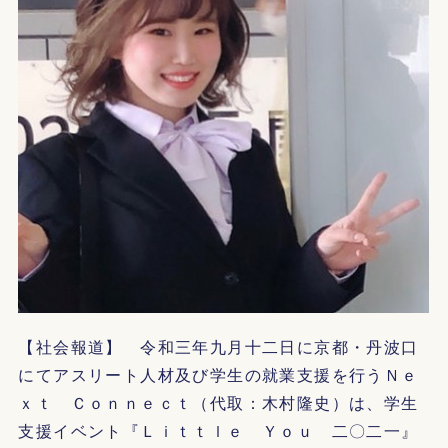
【社会報道】 令和三年九月十二日に京都・丹波口
にてアスリート人材及び学生の就業支援を行うＮｅ
ｘｔ Ｃｏｎｎｅｃｔ（代取：木村隆史）は、学生
支援イベント『Ｌｉｔｔｌｅ Ｙｏｕ 二〇二一』