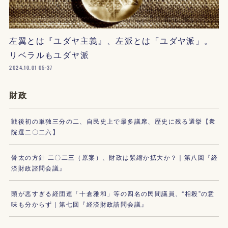
左翼とは『ユダヤ主義』、左派とは「ユダヤ派」。
リベラルもユダヤ派
2024.10.01 05:37
財政
戦後初の単独三分の二、自民史上で最多議席、歴史に残る選挙【衆
院選二〇二六】
骨太の方針 二〇二三（原案）、財政は緊縮か拡大か？｜第八回『経
済財政諮問会議』
頭が悪すぎる経団連「十倉雅和」等の四名の民間議員、“相殺”の意
味も分からず｜第七回『経済財政諮問会議』