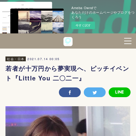
Ameba Owndで
あなただけのホームページやブログをつ
くろう
今すぐ試す
2021.07.14 00:05
社会・日本
若者が十万円から夢実現へ、ピッチイベン
ト『Little You 二〇二一』