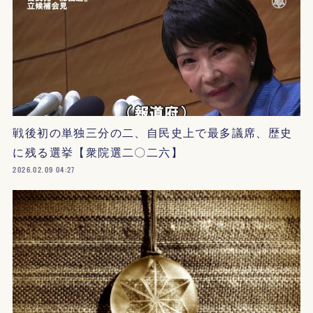
戦後初の単独三分の二、自民史上で最多議席、歴史
に残る選挙【衆院選二〇二六】
2026.02.09 04:27