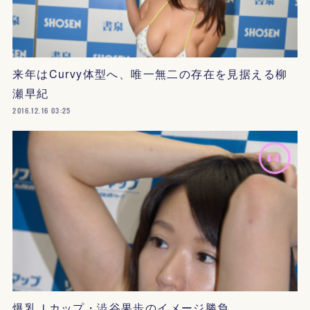
来年はCurvy体型へ、唯一無二の存在を見据える柳
瀬早紀
2016.12.16 03:25
爆乳Ｊカップ・澁谷果歩のイメージ勝負