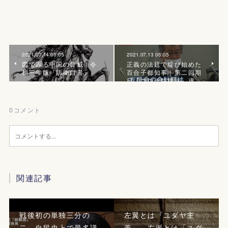
2021.07.14 06:05
2021.07.13 06:05
図でみる中国の脅威｜令
正義の法廷で綻び始めた
和三年版『防衛白書』
百合子都知事｜第二回期
日『コロナ特措法』違…
0
コメント
関連記事
戦後初の単独三分の
左翼とは『ユダヤ主
二、自民史上で最多議
義』、左派とは「ユダ