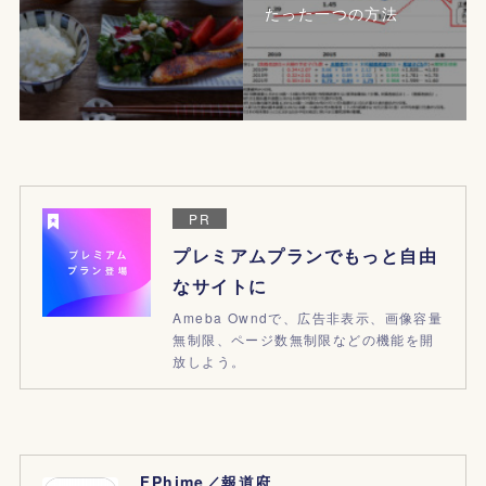
たった一つの方法
PR
プレミアムプランでもっと自由
なサイトに
Ameba Owndで、広告非表示、画像容量
無制限、ページ数無制限などの機能を開
放しよう。
FPhime／報道府