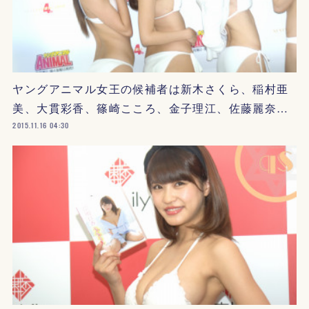
ヤングアニマル女王の候補者は新木さくら、稲村亜
美、大貫彩香、篠崎こころ、金子理江、佐藤麗奈…
2015.11.16 04:30