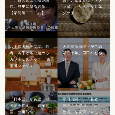
席、歴史に残る選挙
ヤ派」。リベラルもユ
【衆院選二〇二六】
ダヤ派
八十歳の房子ママ、若
天皇皇后両陛下がご結
者・若手が集い始める
婚三十年、国民へも感
カラオケスナック 「東
謝
陽町ファジィ」
『日本語』が英語・中
岸田内閣へ。「若者・
国語を抑え、「覇権言
若手の所得増」「出生
語」の可能性
数増」を実現できる、