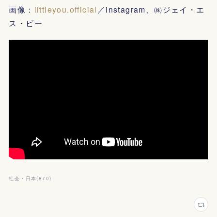
画像：
littleyou.official
／instagram、㈱ジェイ・エ
ス・ビー
社会・日本
(
870
)