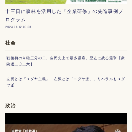
十三日に森林を活用した「企業研修」の先進事例プ
ログラム
2023.06.12 00:05
社会
戦後初の単独三分の二、自民史上で最多議席、歴史に残る選挙【衆
院選二〇二六】
左翼とは『ユダヤ主義』、左派とは「ユダヤ派」。リベラルもユダ
ヤ派
政治