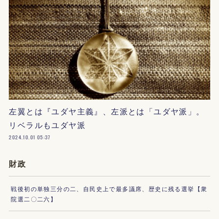
左翼とは『ユダヤ主義』、左派とは「ユダヤ派」。
リベラルもユダヤ派
2024.10.01 05:37
財政
戦後初の単独三分の二、自民史上で最多議席、歴史に残る選挙【衆
院選二〇二六】