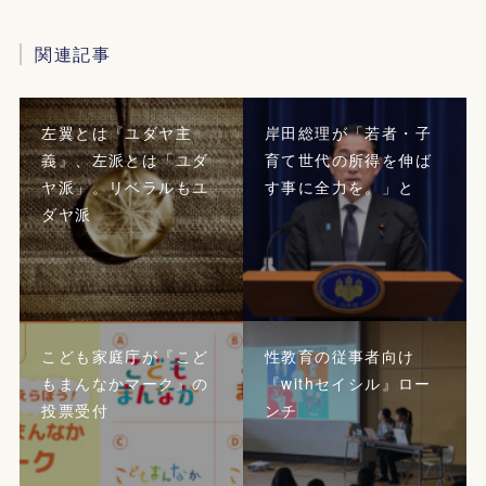
関連記事
左翼とは『ユダヤ主
岸田総理が「若者・子
義』、左派とは「ユダ
育て世代の所得を伸ば
ヤ派」。リベラルもユ
す事に全力を。」と
ダヤ派
こども家庭庁が『こど
性教育の従事者向け
もまんなかマーク』の
『withセイシル』ロー
投票受付
ンチ