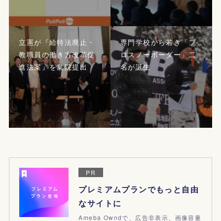
立憲が『給特法廃止・
専門学校から若き「プ
教職員の働き方改革促
ロスノーボーダー」二
進法案』を衆院提出
名が誕生
PR
プレミアムプランでもっと自由
なサイトに
Ameba Owndで、広告非表示、画像容量