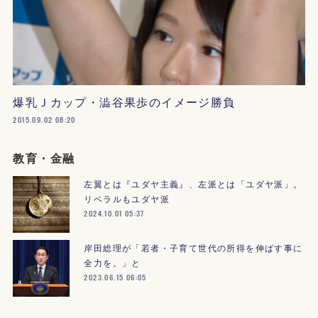
爆乳Ｊカップ・澁谷果歩のイメージ勝負
2015.09.02 08:20
教育・金融
左翼とは『ユダヤ主義』、左派とは「ユダヤ派」。
リベラルもユダヤ派
2024.10.01 05:37
岸田総理が「若者・子育て世代の所得を伸ばす事に
全力を。」と
2023.06.15 06:05