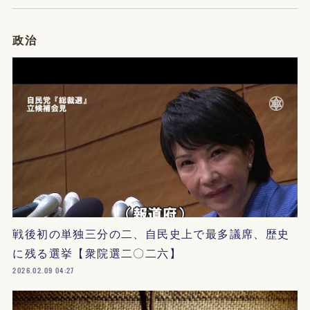
政治
戦後初の単独三分の二、自民史上で最多議席、歴史
に残る選挙【衆院選二〇二六】
2026.02.09 04:27