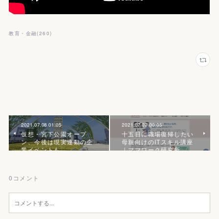
教育・金融
(
260
)
2021.07.08 01:05
2021.07.07 00:05
仮想・宮下公園オープ
十五日に職場復帰したい
ン、今後は現実連動の企
母親向けのITスキル講座
業イベントも
｜ママワーク研究所
0
コメント