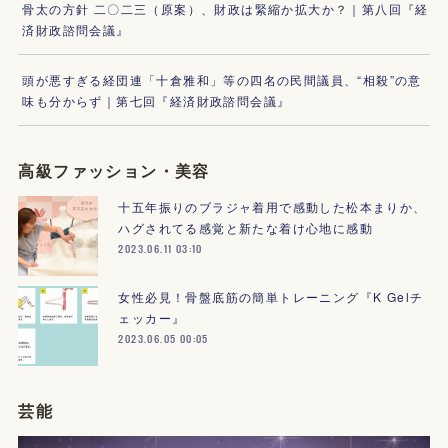
骨太の方針 二〇二三（原案）、財政は緊縮か拡大か？｜第八回『経
済財政諮問会議』
頭が悪すぎる経団連「十倉雅和」等の四名の民間議員、“相殺”の意
味も分からず｜第七回『経済財政諮問会議』
高級ファッション・美容
十五年振りのブラジャ着用で感動した松本まりか、
ハグされてる感覚と新たな着け心地に感動
2023.06.11 03:10
女性必見！骨盤底筋の簡単トレーニング『K Gelチ
ェッカー』
2023.06.05 00:05
芸能