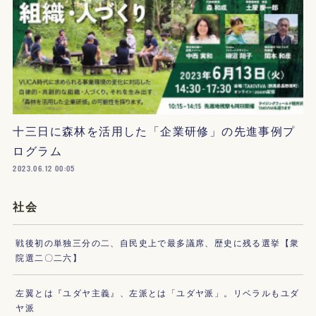
十三日に森林を活用した「企業研修」の先進事例プ
ログラム
2023.06.12 00:05
社会
戦後初の単独三分の二、自民史上で最多議席、歴史に残る選挙【衆
院選二〇二六】
左翼とは『ユダヤ主義』、左派とは「ユダヤ派」。リベラルもユダ
ヤ派