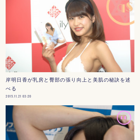
岸明日香が乳房と臀部の張り向上と美肌の秘訣を述
べる
2015.11.21 03:20