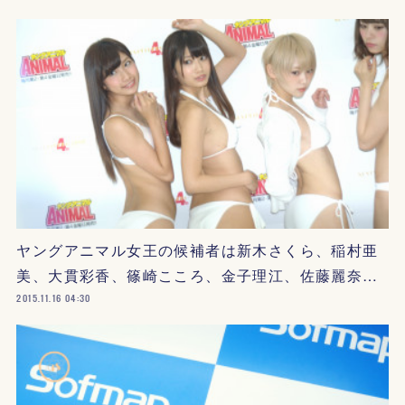
ヤングアニマル女王の候補者は新木さくら、稲村亜
美、大貫彩香、篠崎こころ、金子理江、佐藤麗奈…
2015.11.16 04:30