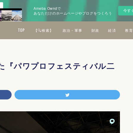
Ameba Owndで
今す
あなただけのホームページやブログをつくろう
TOP
【🔍検索】
政治・軍事
財政
経済
教育
た『パワプロフェスティバル二