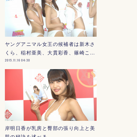
ヤングアニマル女王の候補者は新木さ
くら、稲村亜美、大貫彩香、篠崎こ…
2015.11.16 04:30
岸明日香が乳房と臀部の張り向上と美
肌の秘訣を述べる