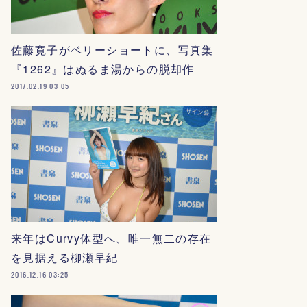
佐藤寛子がベリーショートに、写真集
『1262』はぬるま湯からの脱却作
2017.02.19 03:05
来年はCurvy体型へ、唯一無二の存在
を見据える柳瀬早紀
2016.12.16 03:25