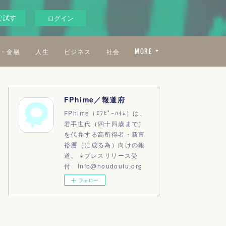
ぐ試す
ログイン
・金融
人生
ビジネス
社会
MORE
FPhime／報道府
FPhime（ｴﾌﾋﾟｰﾊｲﾑ）は、
若手世代（四十四歳まで）
を代弁する高所得者・新富
裕層（に成る為）向けの報
道。 ※プレスリリース受
付 info@houdoufu.org
フォロー