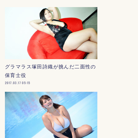
グラマラス塚田詩織が挑んだ二面性の
保育士役
2017.03.17 05:15