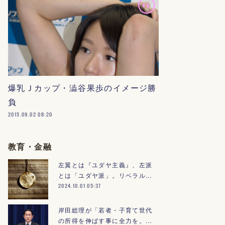
爆乳Ｊカップ・澁谷果歩のイメージ勝
負
2015.09.02 08:20
教育・金融
左翼とは『ユダヤ主義』、左派
とは「ユダヤ派」。リベラル…
2024.10.01 05:37
岸田総理が「若者・子育て世代
の所得を伸ばす事に全力を。…