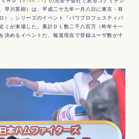
ナミＨＤ（
9766.T1
）の完全子会社であるコナミデジ
、早川英樹）は、平成二十九年一月八日に東京・有
ロ）」シリーズのイベント『パワプロフェスティバ
近くが来場した。累計ＤＬ数二千八百万（昨年十一
を決めるイベントだ。報道現在で登録ユーザ数が十