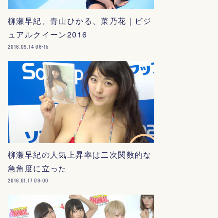
柳瀬早紀、青山ひかる、菜乃花｜ビジ
ュアルクイーン2016
2016.09.14 06:15
柳瀬早紀の人気上昇率は二次関数的な
急角度に立った
2016.01.17 09:00