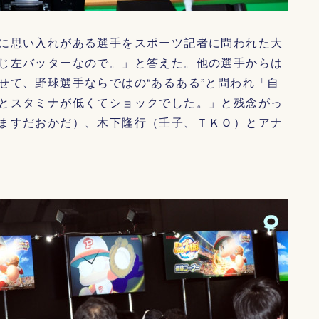
に思い入れがある選手をスポーツ記者に問われた大
じ左バッターなので。」と答えた。他の選手からは
せて、野球選手ならではの“あるある”と問われ「自
とスタミナが低くてショックでした。」と残念がっ
ますだおかだ）、木下隆行（壬子、ＴＫＯ）とアナ