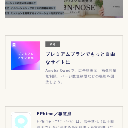
PR
プレミアムプランでもっと自由
なサイトに
Ameba Owndで、広告非表示、画像容量
無制限、ページ数無制限などの機能を開
放しよう。
FPhime／報道府
FPhime（ｴﾌﾋﾟｰﾊｲﾑ）は、若手世代（四十四
歳まで）を代弁する高所得者・新富裕層（に