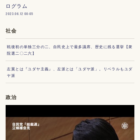
ログラム
2023.06.12 00:05
社会
戦後初の単独三分の二、自民史上で最多議席、歴史に残る選挙【衆
院選二〇二六】
左翼とは『ユダヤ主義』、左派とは「ユダヤ派」。リベラルもユダ
ヤ派
政治