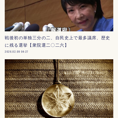
戦後初の単独三分の二、自民史上で最多議席、歴史
に残る選挙【衆院選二〇二六】
2026.02.09 04:27