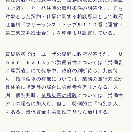
（上図）」と「発注時の取引条件の明確化」。Ｆを
対象とした契約・仕事に関する相談窓口として政府
は無料「フリーランス・トラブル１１０番（運営：
第二東京弁護士会）」を昨年より設置している。
質疑応答では、ユーザの疑問に政府が答えた。「Ｕ
ｂｅｒ Ｅａｔｓ」の労働者性については「労働委
／厚労省」にて係争中。政府の判断待ち。判例待
ち。
指揮命令の有無
については、業務の遂行方法が
具体的に指定等の場合に労働者性アリとなる。原
則、個別判断。
業務災害の保険
については、労働性
アリの場合に加入可。但し、特例的に「特別加入」
もある。
最低賃金
も労働性アリなら適用する。