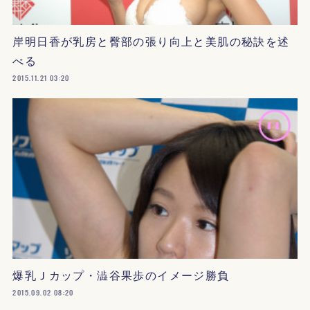
岸明日香が乳房と臀部の張り向上と美肌の秘訣を述
べる
2015.11.21 03:20
爆乳Ｊカップ・澁谷果歩のイメージ勝負
2015.09.02 08:20