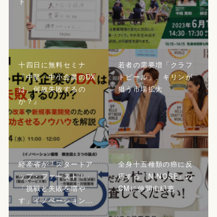
ト
十四日に無料セミナ
若者の需要増「クラフ
『中堅・中小企業のDX
トビール」、キリンが
は、何故失敗するの
狙う市場拡大
か？』
経産省が「スタートア
全身十五種類の癌に反
ップ・ファースト！」
応する『N-NOSE』の
「挑戦と失敗を増や
CMに仲間由紀恵
す」イノベーション…