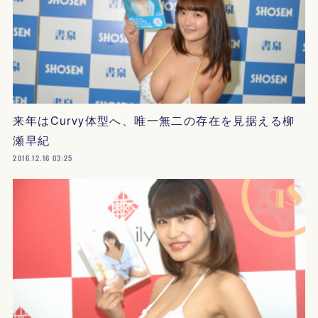
来年はCurvy体型へ、唯一無二の存在を見据える柳
瀬早紀
2016.12.16 03:25