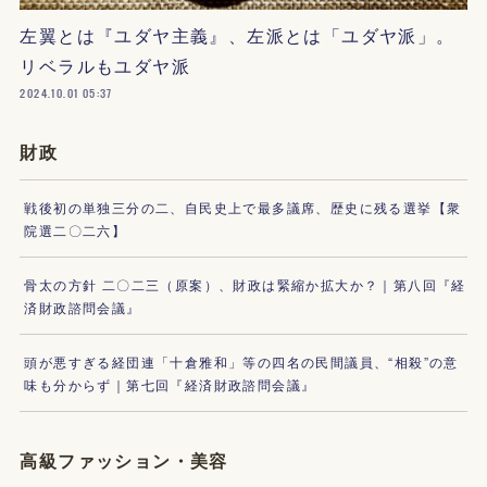
左翼とは『ユダヤ主義』、左派とは「ユダヤ派」。
リベラルもユダヤ派
2024.10.01 05:37
財政
戦後初の単独三分の二、自民史上で最多議席、歴史に残る選挙【衆
院選二〇二六】
骨太の方針 二〇二三（原案）、財政は緊縮か拡大か？｜第八回『経
済財政諮問会議』
頭が悪すぎる経団連「十倉雅和」等の四名の民間議員、“相殺”の意
味も分からず｜第七回『経済財政諮問会議』
高級ファッション・美容