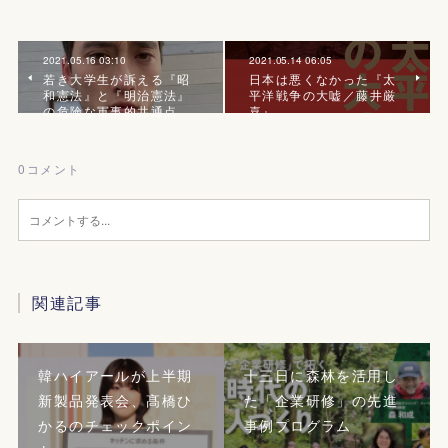
2021.05.16 03:10
2021.05.14 06:05
若き大学生が訴える『昭
日本は悪くなかった『太
和憲法』と『明治憲法』
平洋戦争の大嘘／藤井厳
の危険な軍事的共通点
喜』
0
コメント
関連記事
韓ハイアールが上半期
十三日に森林を活用し
新製品発表会、髙橋ひ
た「企業研修」の先進
かるのチェックポイン
事例プログラム