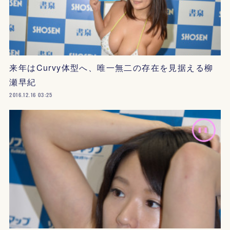
来年はCurvy体型へ、唯一無二の存在を見据える柳
瀬早紀
2016.12.16 03:25