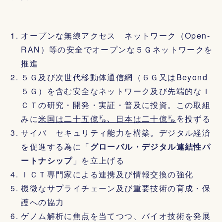
オープンな無線アクセス ネットワーク（Open-
RAN）等の安全でオープンな５Ｇネットワークを
推進
５Ｇ及び次世代移動体通信網（６Ｇ又はBeyond
５Ｇ）を含む安全なネットワーク及び先端的なＩ
ＣＴの研究・開発・実証・普及に投資。この取組
みに
米国は二十五億㌦、日本は二十億㌦
を投ずる
サイバ セキュリティ能力を構築。デジタル経済
を促進する為に「
グローバル・デジタル連結性パ
ートナシップ
」を立上げる
ＩＣＴ専門家による連携及び情報交換の強化
機微なサプライチェーン及び重要技術の育成・保
護への協力
ゲノム解析に焦点を当てつつ、バイオ技術を発展