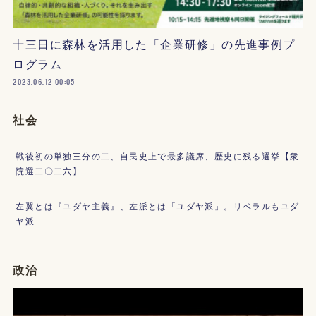
十三日に森林を活用した「企業研修」の先進事例プ
ログラム
2023.06.12 00:05
社会
戦後初の単独三分の二、自民史上で最多議席、歴史に残る選挙【衆
院選二〇二六】
左翼とは『ユダヤ主義』、左派とは「ユダヤ派」。リベラルもユダ
ヤ派
政治