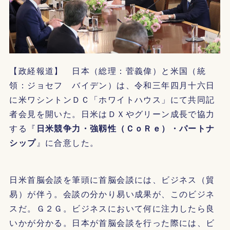
【政経報道】 日本（総理：菅義偉）と米国（統
領：ジョセフ バイデン）は、令和三年四月十六日
に米ワシントンＤＣ「ホワイトハウス」にて共同記
者会見を開いた。日米はＤＸやグリーン成長で協力
する『
日米競争力・強靱性（ＣｏＲｅ）・パートナ
シップ
』に合意した。
日米首脳会談を筆頭に首脳会談には、ビジネス（貿
易）が伴う。会談の分かり易い成果が、このビジネ
スだ。Ｇ２Ｇ。ビジネスにおいて何に注力したら良
いかが分かる。日本が首脳会談を行った際には、ビ