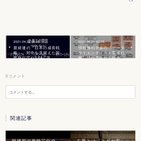
2021.04.22 00:05
2021.04.21 00:05
新経連の『日本の成長戦
情報勝利学会の『データ
略』、対中を見据えた国
サイエンティスト育成戦
際執行庁やSPAC等
略』は小学生から社会…
0
コメント
関連記事
戦後初の単独三分の
左翼とは『ユダヤ主