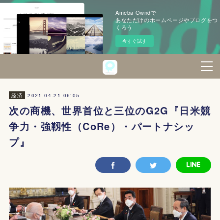
Ameba Owndで
あなただけのホームページやブログをつ
くろう
今すぐ試す
2021.04.21 06:05
経済
次の商機、世界首位と三位のG2G『日米競
争力・強靱性（CoRe）・パートナシッ
プ』