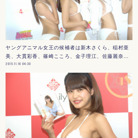
ヤングアニマル女王の候補者は新木さくら、稲村亜
美、大貫彩香、篠崎こころ、金子理江、佐藤麗奈…
2015.11.16 04:30