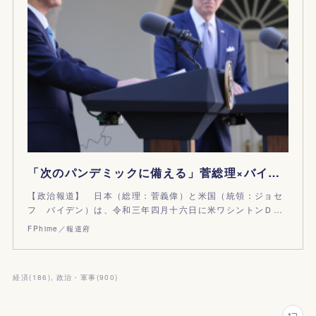
「次のパンデミックに備える」菅総理×バイデン米統領｜日米首脳共同声明
【政治報道】 日本（総理：菅義偉）と米国（統領：ジョセ
フ バイデン）は、令和三年四月十六日に米ワシントンＤ…
FPhime／報道府
経済
(
186
)
政治・軍事
(
900
)