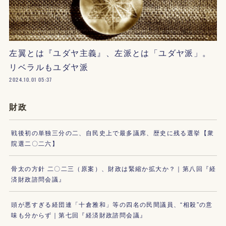
左翼とは『ユダヤ主義』、左派とは「ユダヤ派」。
リベラルもユダヤ派
2024.10.01 05:37
財政
戦後初の単独三分の二、自民史上で最多議席、歴史に残る選挙【衆
院選二〇二六】
骨太の方針 二〇二三（原案）、財政は緊縮か拡大か？｜第八回『経
済財政諮問会議』
頭が悪すぎる経団連「十倉雅和」等の四名の民間議員、“相殺”の意
味も分からず｜第七回『経済財政諮問会議』