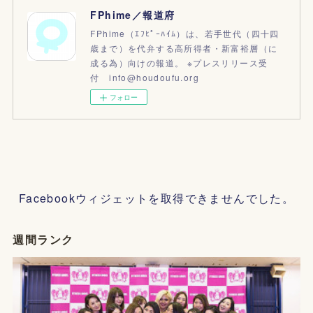
FPhime／報道府
FPhime（ｴﾌﾋﾟｰﾊｲﾑ）は、若手世代（四十四
歳まで）を代弁する高所得者・新富裕層（に
成る為）向けの報道。 ※プレスリリース受
付 info@houdoufu.org
フォロー
Facebookウィジェットを取得できませんでした。
週間ランク