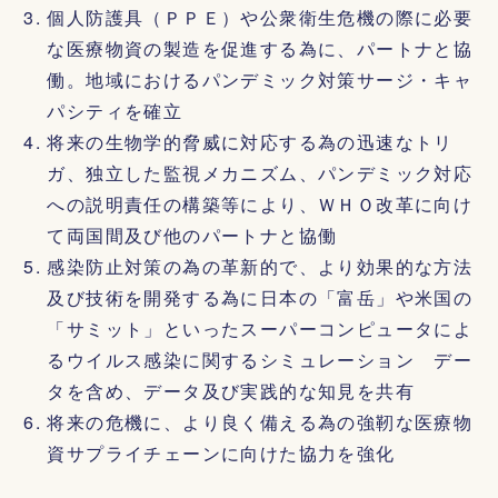
個人防護具（ＰＰＥ）や公衆衛生危機の際に必要
な医療物資の製造を促進する為に、パートナと協
働。地域におけるパンデミック対策サージ・キャ
パシティを確立
将来の生物学的脅威に対応する為の迅速なトリ
ガ、独立した監視メカニズム、パンデミック対応
への説明責任の構築等により、ＷＨＯ改革に向け
て両国間及び他のパートナと協働
感染防止対策の為の革新的で、より効果的な方法
及び技術を開発する為に日本の「富岳」や米国の
「サミット」といったスーパーコンピュータによ
るウイルス感染に関するシミュレーション デー
タを含め、データ及び実践的な知見を共有
将来の危機に、より良く備える為の強靭な医療物
資サプライチェーンに向けた協力を強化