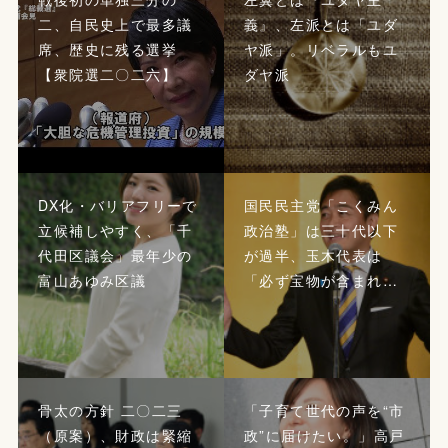
二、自民史上で最多議
義』、左派とは「ユダ
席、歴史に残る選挙
ヤ派」。リベラルもユ
【衆院選二〇二六】
ダヤ派
DX化・バリアフリーで
国民民主党「こくみん
立候補しやすく、「千
政治塾」は三十代以下
代田区議会」最年少の
が過半、玉木代表は
富山あゆみ区議
「必ず宝物が含まれ…
骨太の方針 二〇二三
「子育て世代の声を“市
（原案）、財政は緊縮
政”に届けたい。」高戸