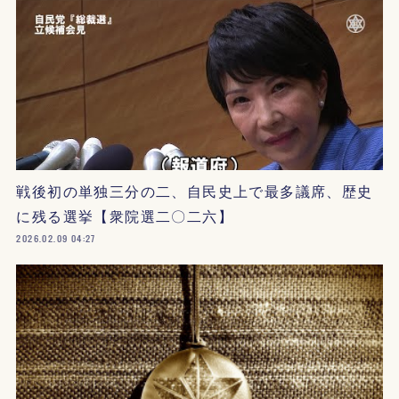
戦後初の単独三分の二、自民史上で最多議席、歴史
に残る選挙【衆院選二〇二六】
2026.02.09 04:27