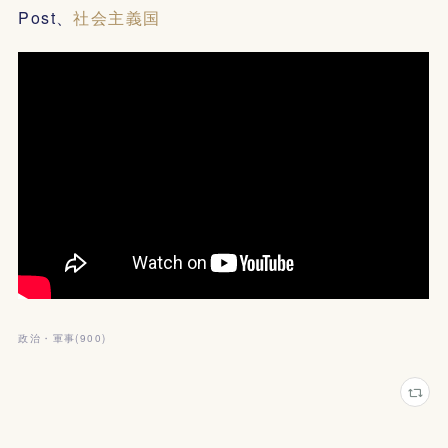
Post、
社会主義国
政治・軍事
(
900
)