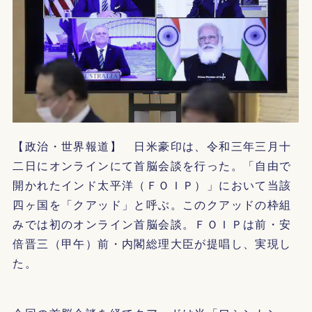
【政治・世界報道】 日米豪印は、令和三年三月十
二日にオンラインにて首脳会談を行った。「自由で
開かれたインド太平洋（ＦＯＩＰ）」において当該
四ヶ国を「クアッド」と呼ぶ。このクアッドの枠組
みでは初のオンライン首脳会談。ＦＯＩＰは前・安
倍晋三（甲午）前・内閣総理大臣が提唱し、実現し
た。