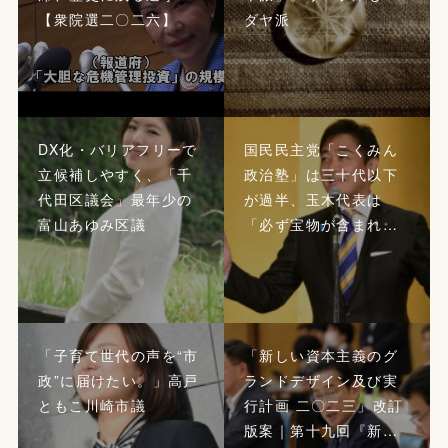
【衆院選二〇二六】
ダヤ派
DX化・バリアフリーで
国民民主党「こくみん
立候補しやすく、「千
政治塾」は三十代以下
代田区議会」最年少の
が過半、玉木代表は
富山あゆみ区議
「必ず宝物が含まれ…
「子育て世代の声を“市
「新しい資本主義のグ
政”に届けたい。」高戸
ランドデザイン及び実
ともこ川崎市議
行計画 二〇二三」改訂
版案｜第十九回『新…