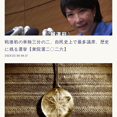
戦後初の単独三分の二、自民史上で最多議席、歴史
に残る選挙【衆院選二〇二六】
2026.02.09 04:27