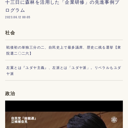
十三日に森林を活用した「企業研修」の先進事例プ
ログラム
2023.06.12 00:05
社会
戦後初の単独三分の二、自民史上で最多議席、歴史に残る選挙【衆
院選二〇二六】
左翼とは『ユダヤ主義』、左派とは「ユダヤ派」。リベラルもユダ
ヤ派
政治