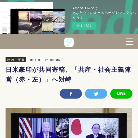
Ameba Owndで
あなただけのホームページやブログをつ
くろう
今すぐ試す
2021.03.16 00:05
政治・軍事
日米豪印が共同寄稿、「共産・社会主義陣
営（赤・左）」へ対峙