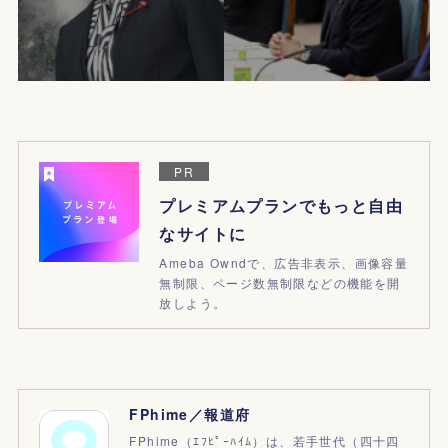
PR
プレミアムプランでもっと自由
なサイトに
Ameba Owndで、広告非表示、画像容量
無制限、ページ数無制限などの機能を開
放しよう。
FPhime／報道府
FPhime（ｴﾌﾋﾟｰﾊｲﾑ）は、若手世代（四十四