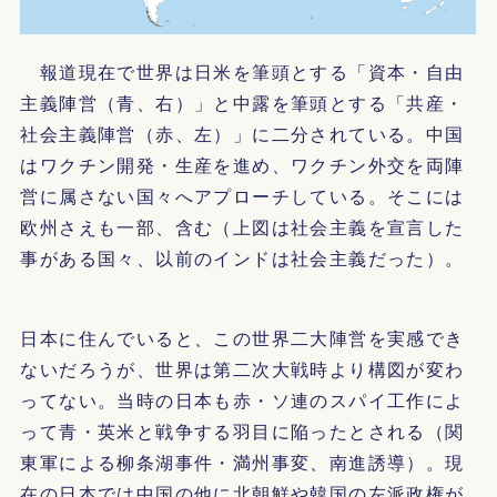
報道現在で世界は日米を筆頭とする「資本・自由
主義陣営（青、右）」と中露を筆頭とする「共産・
社会主義陣営（赤、左）」に二分されている。中国
はワクチン開発・生産を進め、ワクチン外交を両陣
営に属さない国々へアプローチしている。そこには
欧州さえも一部、含む（上図は社会主義を宣言した
事がある国々、以前のインドは社会主義だった）。
日本に住んでいると、この世界二大陣営を実感でき
ないだろうが、世界は第二次大戦時より構図が変わ
ってない。当時の日本も赤・ソ連のスパイ工作によ
って青・英米と戦争する羽目に陥ったとされる（関
東軍による柳条湖事件・満州事変、南進誘導）。現
在の日本では中国の他に北朝鮮や韓国の左派政権が