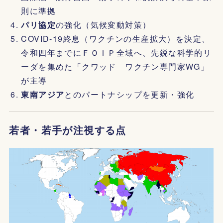
則に準拠
パリ協定
の強化（気候変動対策）
COVID-19終息（ワクチンの生産拡大）を決定、
令和四年までにＦＯＩＰ全域へ、先鋭な科学的リ
ーダを集めた「クワッド ワクチン専門家WG」
が主導
東南アジア
とのパートナシップを更新・強化
若者・若手が注視する点