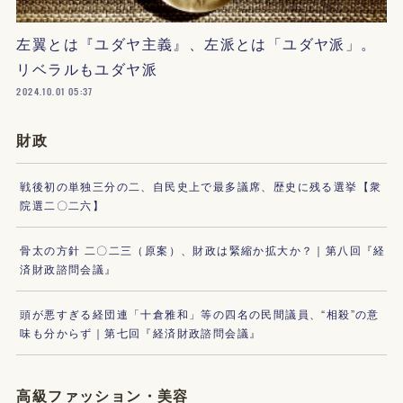
左翼とは『ユダヤ主義』、左派とは「ユダヤ派」。
リベラルもユダヤ派
2024.10.01 05:37
財政
戦後初の単独三分の二、自民史上で最多議席、歴史に残る選挙【衆
院選二〇二六】
骨太の方針 二〇二三（原案）、財政は緊縮か拡大か？｜第八回『経
済財政諮問会議』
頭が悪すぎる経団連「十倉雅和」等の四名の民間議員、“相殺”の意
味も分からず｜第七回『経済財政諮問会議』
高級ファッション・美容