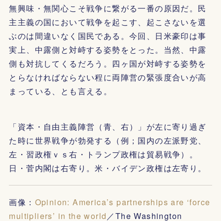
無興味・無関心こそ戦争に繋がる一番の原因だ。民
主主義の国において戦争を起こす、起こさないを選
ぶのは間違いなく国民である。今回、日米豪印は事
実上、中露側と対峙する姿勢をとった。当然、中露
側も対抗してくるだろう。四ヶ国が対峙する姿勢を
とらなければならない程に両陣営の緊張度合いが高
まっている、とも言える。
「資本・自由主義陣営（青、右）」が左に寄り過ぎ
た時に世界戦争が勃発する（例；国内の左派野党、
左・習政権ｖｓ右・トランプ政権は貿易戦争）。
日・菅内閣は右寄り。米・バイデン政権は左寄り。
画像：
Opinion: America’s partnerships are ‘force
multipliers’ in the world
／The Washington