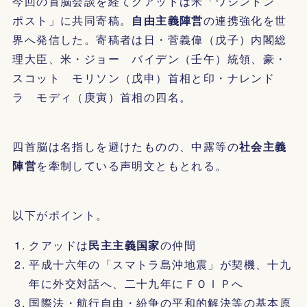
今回の首脳会談を経てクアッドは米「ワシントン
ポスト」に共同寄稿。
自由主義陣営
の連携強化を世
界へ発信した。寄稿者は日・菅義偉（戊子）内閣総
理大臣、米・ジョー バイデン（壬午）統領、豪・
スコット モリソン（戊申）首相と印・ナレンド
ラ モディ（庚寅）首相の四名。
四首脳は名指しを避けたものの、中露等の
社会主義
陣営
を牽制している声明文ともとれる。
以下がポイント。
クアッドは
民主主義国家
の仲間
平成十六年の「スマトラ島沖地震」が契機、十九
年に外交対話へ、二十九年にＦＯＩＰへ
国際法・航行自由・紛争の平和的解決等の基本原