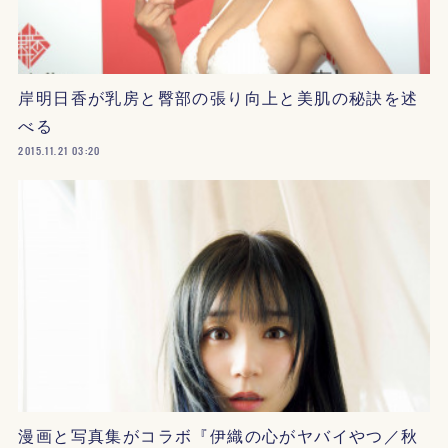
岸明日香が乳房と臀部の張り向上と美肌の秘訣を述
べる
2015.11.21 03:20
漫画と写真集がコラボ『伊織の心がヤバイやつ／秋