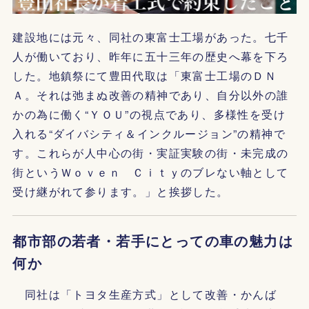
建設地には元々、同社の東富士工場があった。七千
人が働いており、昨年に五十三年の歴史へ幕を下ろ
した。地鎮祭にて豊田代取は「東富士工場のＤＮ
Ａ。それは弛まぬ改善の精神であり、自分以外の誰
かの為に働く“ＹＯＵ”の視点であり、多様性を受け
入れる“ダイバシティ＆インクルージョン”の精神で
す。これらが人中心の街・実証実験の街・未完成の
街というＷｏｖｅｎ Ｃｉｔｙのブレない軸として
受け継がれて参ります。」と挨拶した。
都市部の若者・若手にとっての車の魅力は
何か
同社は「トヨタ生産方式」として改善・かんば