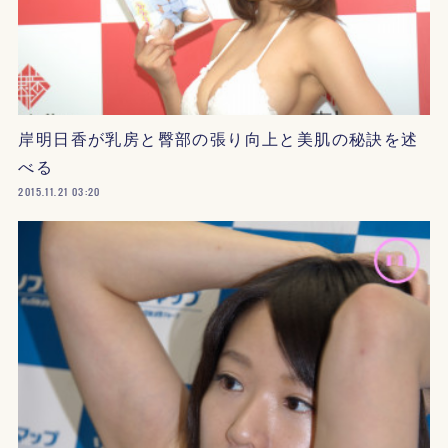
岸明日香が乳房と臀部の張り向上と美肌の秘訣を述
べる
2015.11.21 03:20