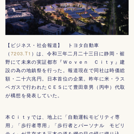
【ビジネス・社会報道】 トヨタ自動車
（
7203.T1
）は、令和三年二月二十三日に静岡・裾
野にて未来の実証都市『Ｗｏｖｅｎ Ｃｉｔｙ』建
設の為の地鎮祭を行った。報道現在で同社は時価総
額・二十六兆円。日本首位の企業。昨年に米・ラス
ベガスで行われたＣＥＳにて豊田章男（丙申）代取
が構想を発表していた。
本Ｃｉｔｙでは、地上に「自動運転モビリティ専
用」「歩行者専用」「歩行者とパーソナル モビリ
ティ」が共存する三本の道を網の目の様に織り込