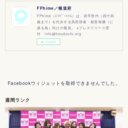
FPhime／報道府
FPhime（ｴﾌﾋﾟｰﾊｲﾑ）は、若手世代（四十四
歳まで）を代弁する高所得者・新富裕層（に
成る為）向けの報道。 ※プレスリリース受
付 info@houdoufu.org
フォロー
Facebookウィジェットを取得できませんでした。
週間ランク