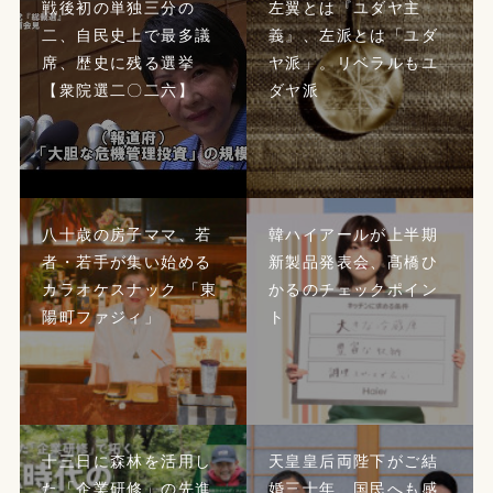
戦後初の単独三分の
左翼とは『ユダヤ主
二、自民史上で最多議
義』、左派とは「ユダ
席、歴史に残る選挙
ヤ派」。リベラルもユ
【衆院選二〇二六】
ダヤ派
八十歳の房子ママ、若
韓ハイアールが上半期
者・若手が集い始める
新製品発表会、髙橋ひ
カラオケスナック 「東
かるのチェックポイン
陽町ファジィ」
ト
十三日に森林を活用し
天皇皇后両陛下がご結
た「企業研修」の先進
婚三十年、国民へも感