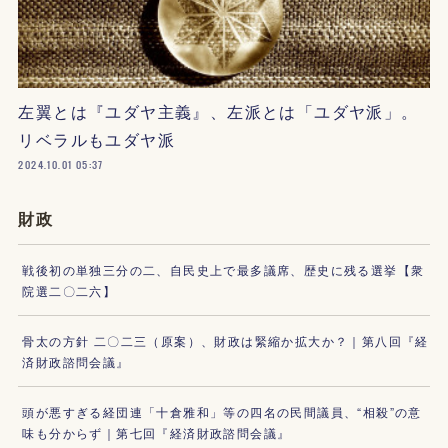
左翼とは『ユダヤ主義』、左派とは「ユダヤ派」。
リベラルもユダヤ派
2024.10.01 05:37
財政
戦後初の単独三分の二、自民史上で最多議席、歴史に残る選挙【衆
院選二〇二六】
骨太の方針 二〇二三（原案）、財政は緊縮か拡大か？｜第八回『経
済財政諮問会議』
頭が悪すぎる経団連「十倉雅和」等の四名の民間議員、“相殺”の意
味も分からず｜第七回『経済財政諮問会議』