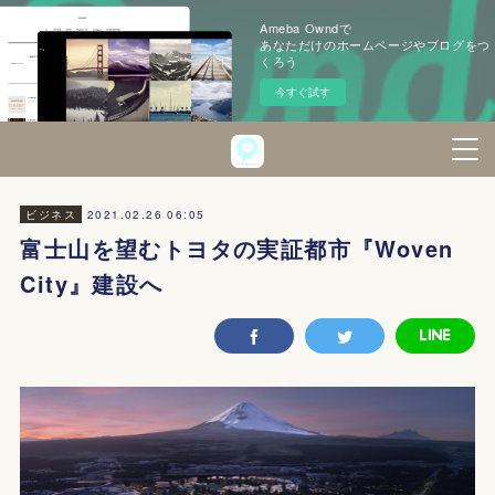
Ameba Owndで
あなただけのホームページやブログをつ
くろう
今すぐ試す
2021.02.26 06:05
ビジネス
富士山を望むトヨタの実証都市『Woven
City』建設へ