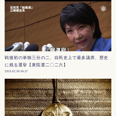
戦後初の単独三分の二、自民史上で最多議席、歴史
に残る選挙【衆院選二〇二六】
2026.02.09 04:27