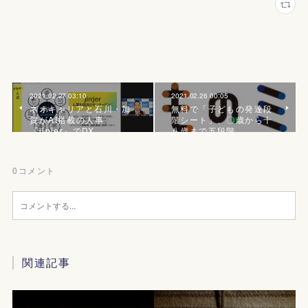
2021.02.27 03:10
2021.02.26 00:05
ネオキャリアと石川・加
無料で「子どもの発達段
賀がAI搭載の人事
階シート」、〇歳から十
『jinjer』でDX
八歳まで五段階
0
コメント
関連記事