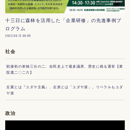
十三日に森林を活用した「企業研修」の先進事例プ
ログラム
2023.06.12 00:05
社会
戦後初の単独三分の二、自民史上で最多議席、歴史に残る選挙【衆
院選二〇二六】
左翼とは『ユダヤ主義』、左派とは「ユダヤ派」。リベラルもユダ
ヤ派
政治