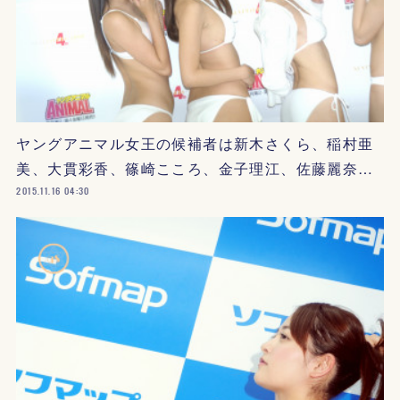
ヤングアニマル女王の候補者は新木さくら、稲村亜
美、大貫彩香、篠崎こころ、金子理江、佐藤麗奈…
2015.11.16 04:30