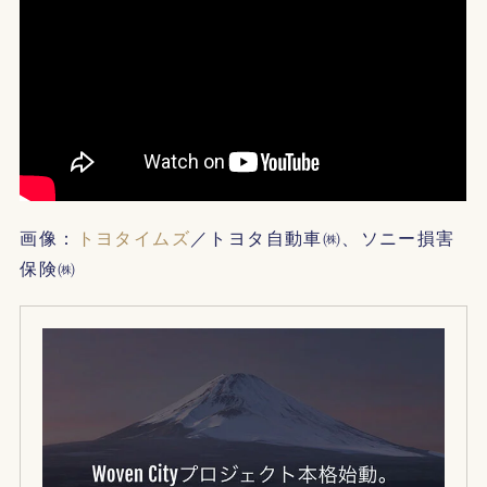
画像：
トヨタイムズ
／トヨタ自動車㈱、ソニー損害
保険㈱