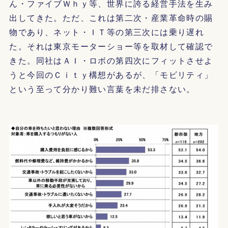
ん・ファイブＷｈｙ等、世界に誇る経営手法を生み
出してきた。ただ、これは第二次・産業革命時の賜
物であり、ネット・ＩＴ等の第三次には乗り遅れ
た。それは東京モーターショー等を取材して確認で
きた。同社はＡＩ・ロボの第四次にフィットさせよ
うと今回のＣｉｔｙ構想があるが、「モビリティ」
という至って分かり難い言葉を未だ排さない。