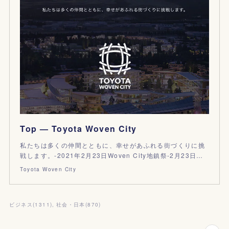
Top — Toyota Woven City
私たちは多くの仲間とともに、幸せがあふれる街づくりに挑
戦します。-2021年2月23日Woven City地鎮祭-2月23日…
Toyota Woven City
ビジネス
(
1311
)
社会・日本
(
870
)